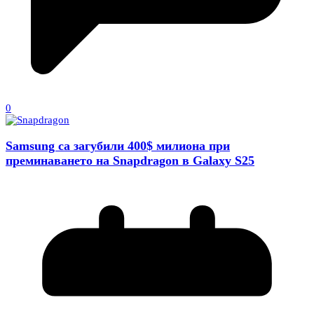
0
Samsung са загубили 400$ милиона при
преминаването на Snapdragon в Galaxy S25