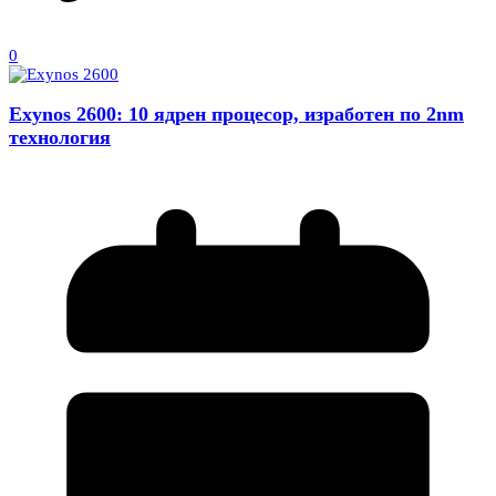
0
Exynos 2600: 10 ядрен процесор, изработен по 2nm
технология