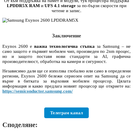
От към поддръжка на памет и модули, тук процесора поддържа
LPDDR5X RAM
и
UFS 4.1 storage
за по-бързи скорости при
четене и запис.
Заключение
Exynos 2600 е
важна технологична стъпка
за Samsung – не
само защото е първият мобилен чип, произведен по 2nm процес,
но и защото поставя нови стандарти за AI, графична
производителност, обработка на камери и сигурност.
Независимо дали ще се използва глобално или само в определени
региони, Exynos 2600 бележи сериозен опит на Samsung да се
върне в битката за върховия мобилен процесор. Цялата
информация и какво предлага новият процесор ще откриете на:
https://semiconductor.samsung.com/
Телеграм канал
Споделяне: