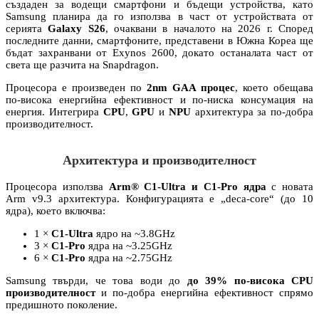
създаден за водещи смартфони и бъдещи устройства, като
Samsung планира да го използва в част от устройствата от
серията
Galaxy S26
, очаквани в началото на 2026 г. Според
последните данни, смартфоните, представени в Южна Кореа ще
бъдат захранвани от Exynos 2600, докато останалата част от
света ще разчита на Snapdragon.
Процесора е произведен по
2nm GAA процес
, което обещава
по-висока енергийна ефективност и по-ниска консумация на
енергия. Интегрира
CPU
,
GPU
и
NPU
архитектура за по-добра
производителност.
Архитектура и производителност
Процесора използва
Arm® C1-Ultra и C1-Pro ядра
с новата
Arm v9.3 архитектура. Конфигурацията е „deca-core“ (до 10
ядра), което включва:
1 ×
C1-Ultra
ядро на ~3.8GHz
3 ×
C1-Pro
ядра на ~3.25GHz
6 ×
C1-Pro
ядра на ~2.75GHz
Samsung твърди, че това води до
до 39% по-висока CPU
производителност
и по-добра енергийна ефективност спрямо
предишното поколение.