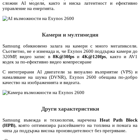
сложни AI модели, както и ниска латентност и ефективно
управление на енергията.
Камери и мултимедия
Samsung обикновено залага на камери с много мегапиксели.
Съответно, не е изненада и, че Exynos 2600 поддържа камери до
320MP, видео запис в
8K@30fps
и
4K@120fps
, както и AV1
кодек за по-ефективно видео компресиране
С интегрирани AI двигатели за визуално възприятие (VPS) и
намаляване на шума (DVNR), Exynos 2600 обещава по-добро
качество на изображенията и видеата.
Други характеристики
Samsung въвежда и технология, наречена
Heat Path Block
(HPB)
, която оптимизира разсейването на топлина и помага на
чипа да поддържа висока производителност без прегряване.