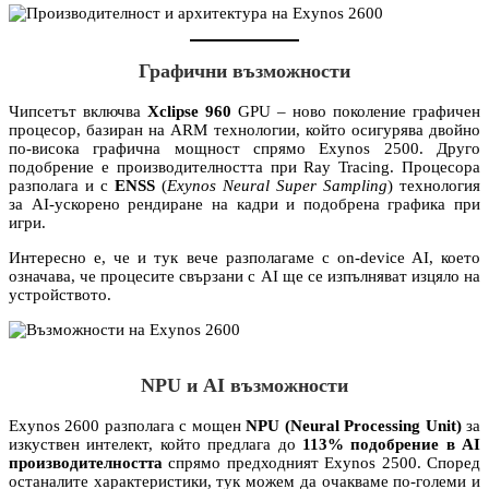
Графични възможности
Чипсетът включва
Xclipse 960
GPU – ново поколение графичен
процесор, базиран на ARM технологии, който осигурява двойно
по-висока графична мощност спрямо Exynos 2500. Друго
подобрение е производителността при Ray Tracing. Процесора
разполага и с
ENSS
(
Exynos Neural Super Sampling
) технология
за AI-ускорено рендиране на кадри и подобрена графика при
игри.
Интересно е, че и тук вече разполагаме с on-device AI, което
означава, че процесите свързани с AI ще се изпълняват изцяло на
устройството.
NPU и AI възможности
Exynos 2600 разполага с мощен
NPU (Neural Processing Unit)
за
изкуствен интелект, който предлагa до
113% подобрение в AI
производителността
спрямо предходният Exynos 2500. Според
останалите характеристики, тук можем да очакваме по-големи и