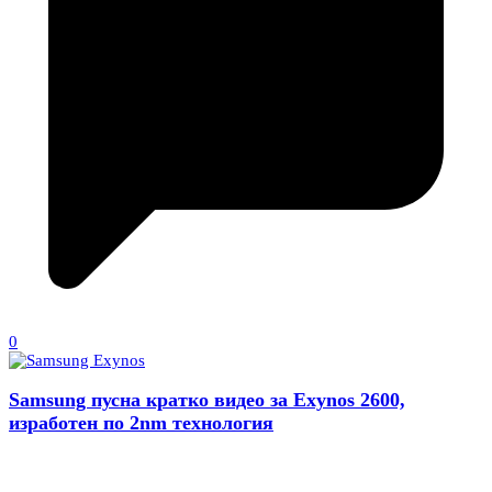
0
Samsung пусна кратко видео за Exynos 2600,
изработен по 2nm технология