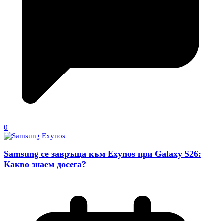
0
Samsung се завръща към Exynos при Galaxy S26:
Какво знаем досега?