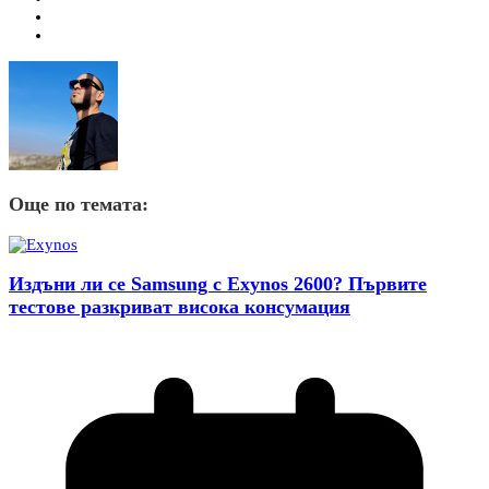
Още по темата:
Издъни ли се Samsung с Exynos 2600? Първите
тестове разкриват висока консумация