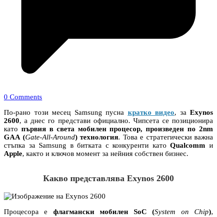
0 Comments
По-рано този месец Samsung пусна
кратко видео
, за
Exynos
2600
, а днес го представи официално. Чипсета се позиционира
като
първия в света мобилен процесор, произведен по 2nm
GAA (
Gate-All-Around
) технология
. Това е стратегически важна
стъпка за Samsung в битката с конкуренти като
Qualcomm
и
Apple
, както и ключов момент за нейния собствен бизнес.
Какво представлява
Exynos 2600
Процесора е
флагмански мобилен SoC (
System on Chip
)
,