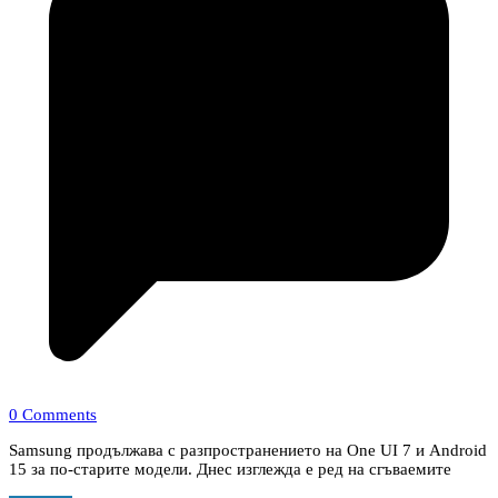
0 Comments
Samsung продължава с разпространението на One UI 7 и Android
15 за по-старите модели. Днес изглежда е ред на сгъваемите