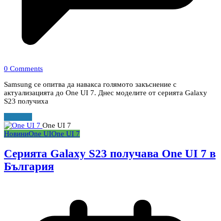
0 Comments
Samsung се опитва да навакса голямото закъснение с
актуализацията до One UI 7. Днес моделите от серията Galaxy
S23 получиха
Прочети
One UI 7
Новини
One UI
One UI 7
Серията Galaxy S23 получава One UI 7 в
България