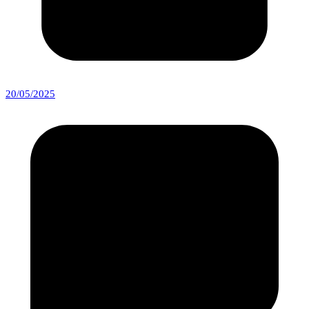
20/05/2025