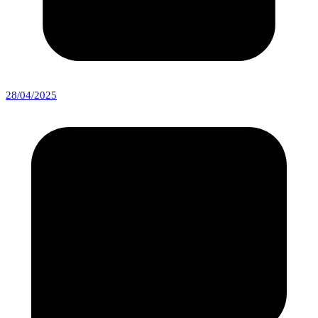
28/04/2025