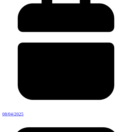
08/04/2025