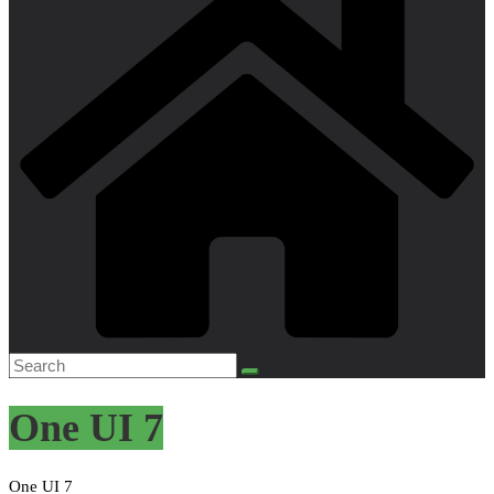
One UI 7
One UI 7