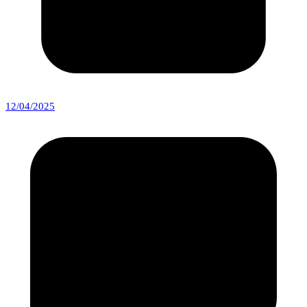
12/04/2025