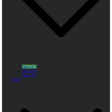
One UI 7
One UI 8
One UI 9
Folds