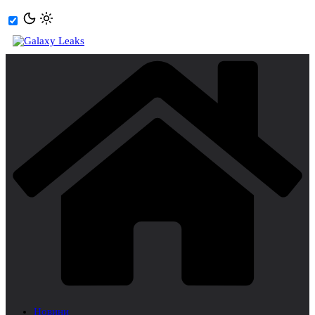
Skip
to
content
Новини