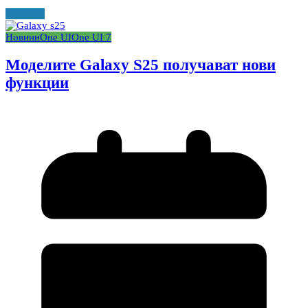
Прочети
Новини
One UI
One UI 7
Моделите Galaxy S25 получават нови
функции