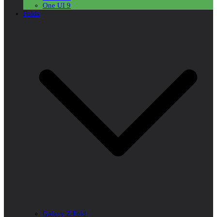
One UI 9
Folds
Galaxy Z Fold