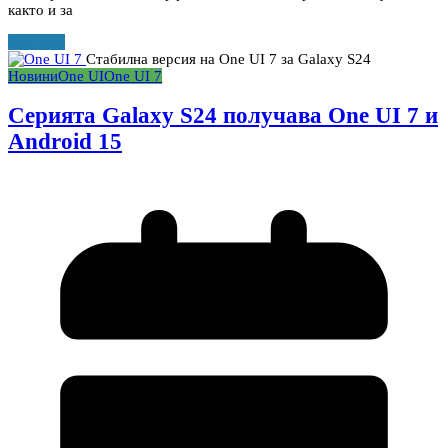
както и за
Прочети
Стабилна версия на One UI 7 за Galaxy S24
Новини
One UI
One UI 7
Серията Galaxy S24 получава One UI 7 и
Android 15