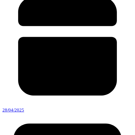
28/04/2025