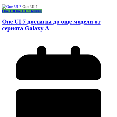
One UI 7
One UI
One UI 7
Новини
One UI 7 достигна до още модели от
серията Galaxy A