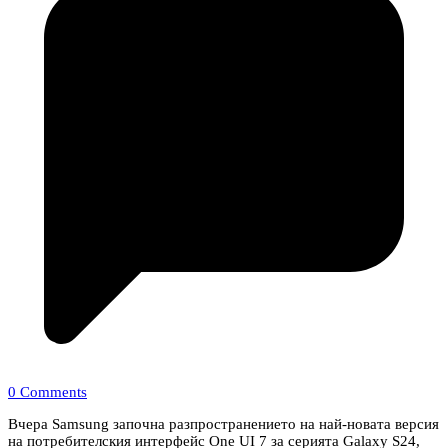
0 Comments
Вчера Samsung започна разпространението на най-новата версия
на потребителския интерфейс One UI 7 за серията Galaxy S24,