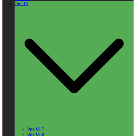
One UI
One UI 7
One UI 8