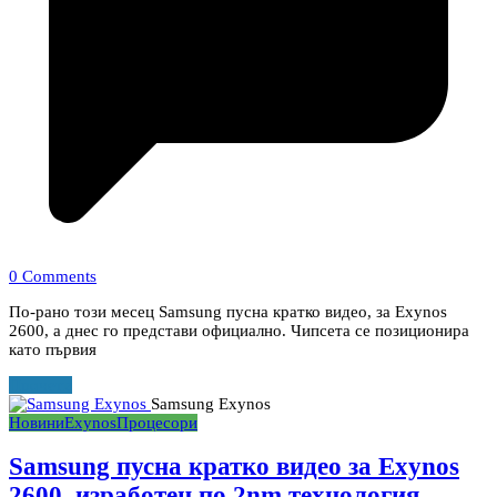
0 Comments
По-рано този месец Samsung пусна кратко видео, за Exynos
2600, а днес го представи официално. Чипсета се позиционира
като първия
Прочети
Samsung Exynos
Новини
Exynos
Процесори
Samsung пусна кратко видео за Exynos
2600, изработен по 2nm технология