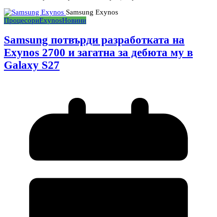
Samsung Exynos
Процесори
Exynos
Новини
Samsung потвърди разработката на
Exynos 2700 и загатна за дебюта му в
Galaxy S27