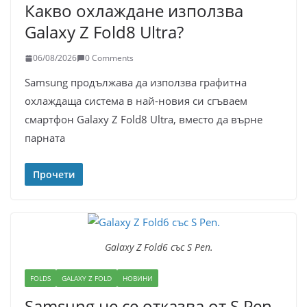
Какво охлаждане използва
Galaxy Z Fold8 Ultra?
06/08/2026
0 Comments
Samsung продължава да използва графитна
охлаждаща система в най-новия си сгъваем
смартфон Galaxy Z Fold8 Ultra, вместо да върне
парната
Прочети
Galaxy Z Fold6 със S Pen.
FOLDS
GALAXY Z FOLD
НОВИНИ
Samsung не се отказва от S Pen