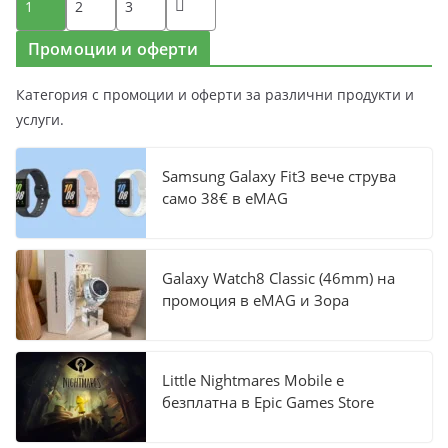
Разделяне
1
2
3
на
Промоции и оферти
публикациите
Категория с промоции и оферти за различни продукти и
на
услуги.
страници
Samsung Galaxy Fit3 вече струва
само 38€ в eMAG
Galaxy Watch8 Classic (46mm) на
промоция в eMAG и Зора
Little Nightmares Mobile е
безплатна в Epic Games Store