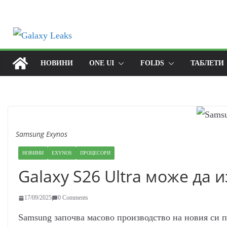
Skip
to
content
НОВИНИ
ONE UI
FOLDS
ТАБЛЕТИ
Samsung Exynos
НОВИНИ
EXYNOS
ПРОЦЕСОРИ
Galaxy S26 Ultra може да 
17/09/2025
0 Comments
Samsung започва масово производство на новия си 