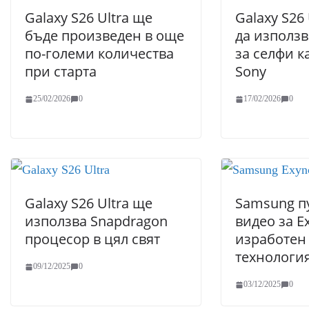
Galaxy S26 Ultra ще
Galaxy S26
бъде произведен в още
да използв
по-големи количества
за селфи к
при старта
Sony
25/02/2026
0
17/02/2026
0
Galaxy S26 Ultra ще
Samsung п
използва Snapdragon
видео за E
процесор в цял свят
изработен
технологи
09/12/2025
0
03/12/2025
0