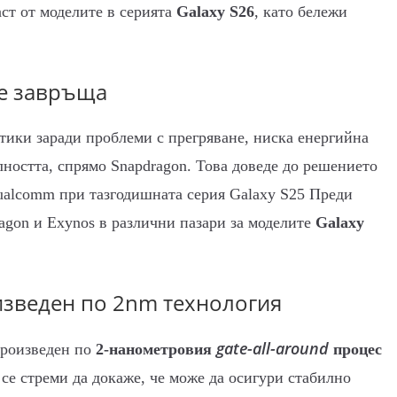
аст от моделите в серията
Galaxy S26
, като бележи
се завръща
тики заради проблеми с прегряване, ниска енергийна
ността, спрямо Snapdragon. Това доведе до решението
ualcomm при тазгодишната серия Galaxy S25 Преди
agon и Exynos в различни пазари за моделите
Galaxy
зведен по 2nm технология
gate-all-around
произведен по
2-нанометровия
процес
о се стреми да докаже, че може да осигури стабилно