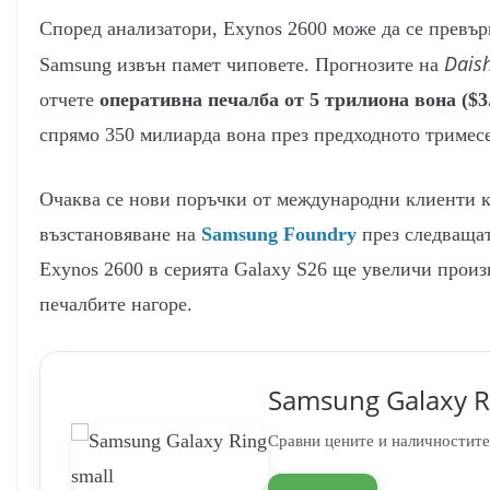
Според анализатори, Exynos 2600 може да се превър
Daish
Samsung извън памет чиповете. Прогнозите на
отчете
оперативна печалба от 5 трилиона вона ($3
спрямо 350 милиарда вона през предходното тримес
Очаква се нови поръчки от международни клиенти 
възстановяване на
Samsung Foundry
през следващат
Exynos 2600 в серията Galaxy S26 ще увеличи произ
печалбите нагоре.
Samsung Galaxy R
Сравни цените и наличностите