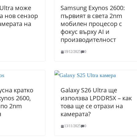
 Ultra може
Samsung Exynos 2600:
а нов сензор
първият в света 2nm
амерата на
мобилен процесор с
фокус върху AI и
производителност
19/12/2025
0
усна кратко
Galaxy S26 Ultra ще
xynos 2600,
използва LPDDR5X – как
 по 2nm
това ще се отрази на
я
камерата?
13/11/2025
0