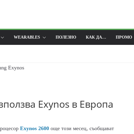
WEARABLES
ПОЛЕЗНО
КАК ДА…
ПРОМО
използва Exynos в Европа
процесор
Exynos 2600
още този месец, съобщават