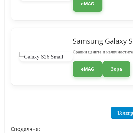
eMAG
Samsung Galaxy S
Сравни цените и наличностите
eMAG
Зора
Телег
Споделяне: