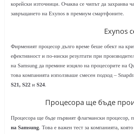
корейски източници. Очаква се чипът да захранва ч
завръщането на Exynos в премиум смартфоните.
Exynos 
Фирменият процесор дълго време беше обект на кри
ефективност и по-ниски резултати при производител
на Samsung да премине изцяло на процесорите на Q
това компанията използваше смесен подход – Snapdr
S21, S22
и
S24
.
Процесора ще бъде прои
Процесора ще бъде първият флагмански процесор, 
на Samsung
. Това е важен тест за компанията, коят