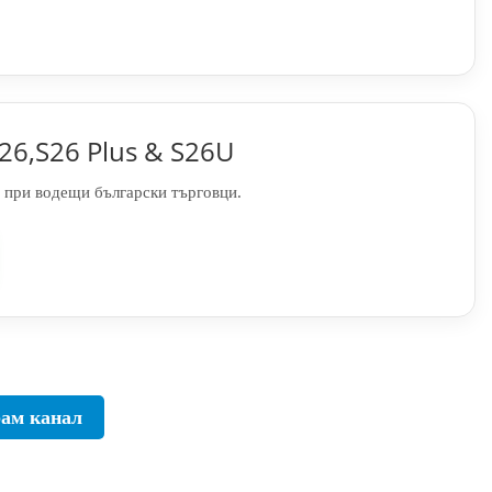
26,S26 Plus & S26U
 при водещи български търговци.
рам канал