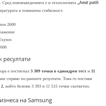
heat path
. Сред нововъведенията е и технологията
„
пературата и повишена стабилност.
ражение
Exynos
2600
 ресултати
сора е постигнал
3 309 точки в едноядрен тест
и
11
ие спрямо по-ранните резултати. Това го поставя
 2
, който бележи 3 393 и 11 515 точки съответно.
изнеса на Samsung