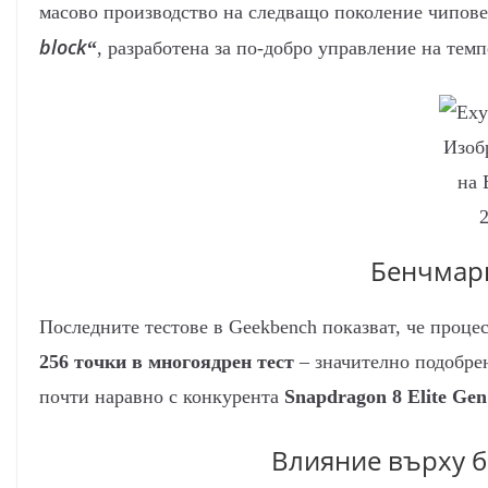
масово производство на следващо поколение чипове
block
“
, разработена за по-добро управление на тем
Изоб
на 
Бенчмарк
Последните тестове в Geekbench показват, че проце
256 точки в многоядрен тест
– значително подобрен
почти наравно с конкурента
Snapdragon 8 Elite Gen
Влияние върху б