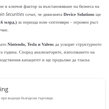
не в ключов фактор за възстановяване на бизнеса на
in Securities
сочат, че дивизията
Device Solutions
ще
.6 млрд.)
за периода юли–септември – огромен ръст
ечие.
като
Nintendo, Tesla и Valens
да ускорят структурното
а година. Според анализаторите, използването на
водствения капацитет и ще продължи да тласка
ing
 при водещи български търговци.