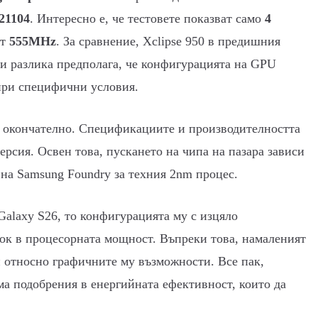
21104
. Интересно е, че тестовете показват само
4
от
555MHz
. За сравнение, Xclipse 950 в предишния
зи разлика предполага, че конфигурацията на GPU
 при специфични условия.
 е окончателно. Спецификациите и производителността
ерсия. Освен това, пускането на чипа на пазара зависи
 на Samsung Foundry за техния 2nm процес.
Galaxy S26, то конфигурацията му с изцяло
кок в процесорната мощност. Въпреки това, намаленият
 относно графичните му възможности. Все пак,
ма подобрения в енергийната ефективност, които да