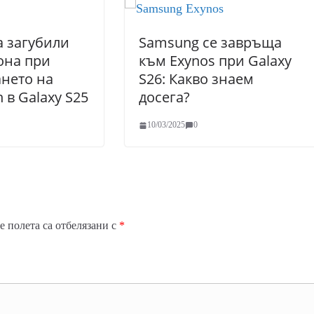
а загубили
Samsung се завръща
она при
към Exynos при Galaxy
нето на
S26: Какво знаем
 в Galaxy S25
досега?
10/03/2025
0
 полета са отбелязани с
*