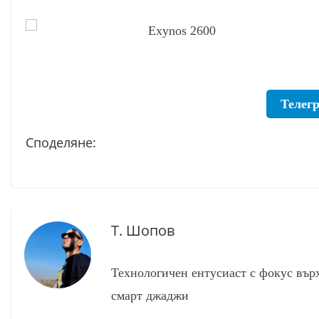
Телег
Споделяне:
Т. Шопов
Технологичен ентусиаст с фокус вър
смарт джаджи