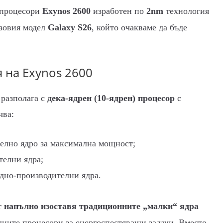
 процесори
Exynos 2600
изработен по
2nm
технология
азовия модел
Galaxy S26
, който очакваме да бъде
 на Exynos 2600
 разполага с
дека-ядрен (10-ядрен) процесор
с
чва:
елно ядро за максимална мощност;
телни ядра;
дно-производителни ядра.
т
напълно изоставя традиционните „малки“ ядра
илните процесори за енергоспестяващи задачи. Вместо