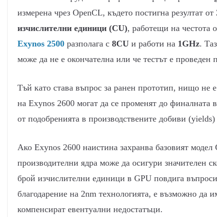
измерена чрез OpenCL, където постигна резултат от
изчислителни единици (CU)
, работещи на честота 
Exynos 2500
разполага с
8CU
и работи на
1GHz
. Та
може да не е окончателна или че тестът е проведен
Тъй като става въпрос за ранен прототип, нищо не
на Exynos 2600 могат да се променят до финалната в
от подобренията в производствените добиви (yields)
Ако Exynos 2600 наистина захранва базовият модел 
производителни ядра може да осигури значителен с
брой изчислителни единици в GPU повдига въпроси
благодарение на 2nm технологията, е възможно да и
компенсират евентуални недостатъци.