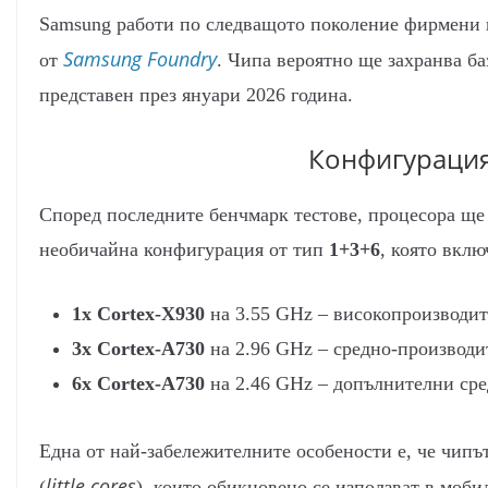
Samsung работи по следващото поколение фирмени
Samsung Foundry
от
. Чипа вероятно ще захранва б
представен през януари 2026 година.
Конфигурация
Според последните бенчмарк тестове, процесора ще
необичайна конфигурация от тип
1+3+6
, която вклю
1x Cortex-X930
на 3.55 GHz – високопроизводит
3x Cortex-A730
на 2.96 GHz – средно-производи
6x Cortex-A730
на 2.46 GHz – допълнителни сре
Една от най-забележителните особености е, че чипъ
little cores
(
), които обикновено се използват в моб