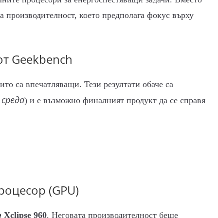
на производителност, което предполага фокус върху
от Geekbench
оито са впечатляващи. Тези резултати обаче са
 среда
) и е възможно финалният продукт да се справя
роцесор (GPU)
 Xclipse 960
. Неговата производителност беше