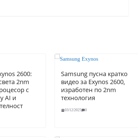
ynos 2600:
Samsung пусна кратко
света 2nm
видео за Exynos 2600,
роцесор с
изработен по 2nm
у AI и
технология
телност
03/12/2025
0