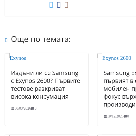
Още по темата:
Издъни ли се Samsung
Samsung Ex
с Exynos 2600? Първите
първият в 
тестове разкриват
мобилен п
висока консумация
фокус върх
производи
30/03/2026
0
19/12/2025
0