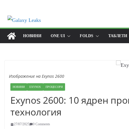
Skip
to
content
НОВИНИ
ONE UI
FOLDS
ТАБЛЕТИ
Изображение на Exynos 2600
НОВИНИ
EXYNOS
ПРОЦЕСОРИ
Exynos 2600: 10 ядрен пр
технология
27/07/2025
0 Comments