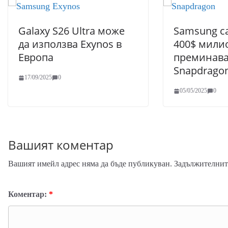
Galaxy S26 Ultra може
Samsung с
да използва Exynos в
400$ мили
Европа
преминава
Snapdragon
17/09/2025
0
05/05/2025
0
Вашият коментар
Вашият имейл адрес няма да бъде публикуван.
Задължителните
Коментар:
*