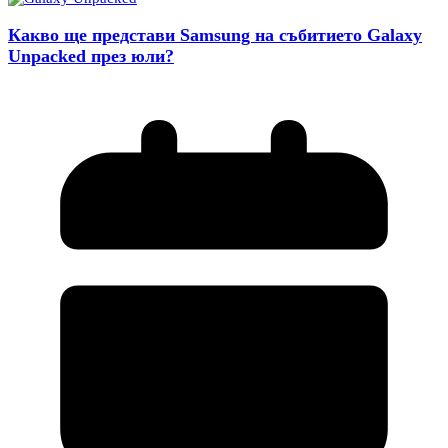
Какво ще представи Samsung на събитието Galaxy
Unpacked през юли?