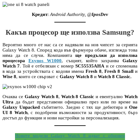
Кредит
:
Android Authority, @
IposDev
Какъв процесор ще използва Samsung?
Вероятно много от нас са се надявали на нов чипсет за серията
Galaxy Watch 8. Според кода във фърмуера обаче, изглежда това
няма да се случи. Компанията
ще продължи да използва
процесора
Exynos W1000
, същият, който захранва
Galaxy
Watch 7
. Той е отбелязан с номер
SC55535AHA
и се споменава
в кода за устройствата с кодови имена
Fresh 8
,
Fresh 8 Small
и
Wise 8
, които се свързват с
Galaxy Watch 8
и
Watch 8 Classic.
Очаква се
Galaxy Watch 8
,
Watch 8 Classic
и евентуално
Watch
Ultra
да бъдат представени официално през юли по време на
Galaxy Unpacked
събитието. Заедно с тях ще дебютира и
One
UI 8 Watch
, с подобрени възможности за продуктивност, бърз
достъп до функции и нови настройки за персонализация.
Новите модели Galaxy Watch 8 идват с обновен