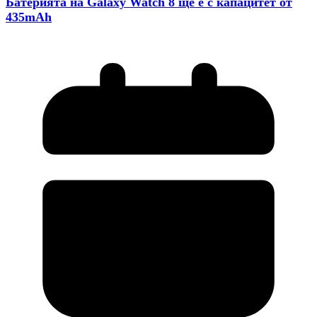
Батерията на Galaxy Watch 8 ще е с капацитет от
435mAh