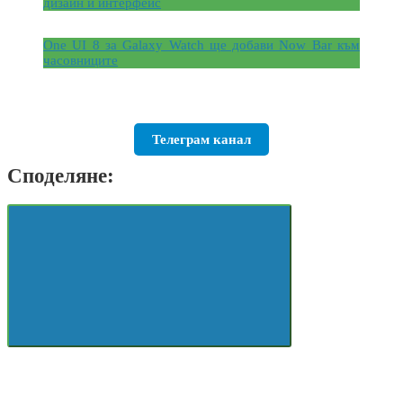
дизайн и интерфейс
One UI 8 за Galaxy Watch ще добави Now Bar към
часовниците
Телеграм канал
Споделяне: