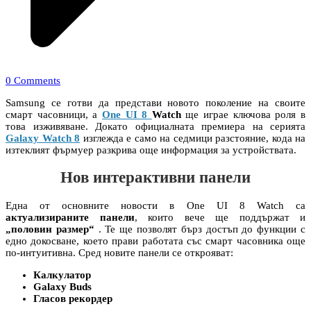
0 Comments
Samsung се готви да представи новото поколение на своите
смарт часовници, а
One UI 8
Watch
ще играе ключова роля в
това изживяване. Докато официалната премиера на серията
Galaxy Watch 8
изглежда е само на седмици разстояние, кода на
изтеклият фърмуер разкрива още информация за устройствата.
Нов интерактивни панели
Една от основните новости в One UI 8 Watch са
актуализираните панели
, които вече ще поддържат и
„половин размер“
. Те ще позволят бърз достъп до функции с
едно докосване, което прави работата със смарт часовника още
по-интуитивна. Сред новите панели се открояват:
Калкулатор
Galaxy Buds
Гласов рекордер