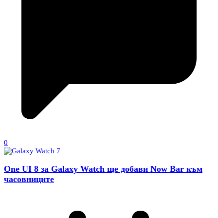
0
One UI 8 за Galaxy Watch ще добави Now Bar към
часовниците