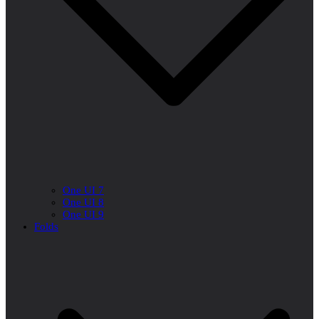
One UI 7
One UI 8
One UI 9
Folds