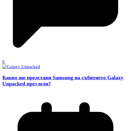
0
Какво ще представи Samsung на събитието Galaxy
Unpacked през юли?