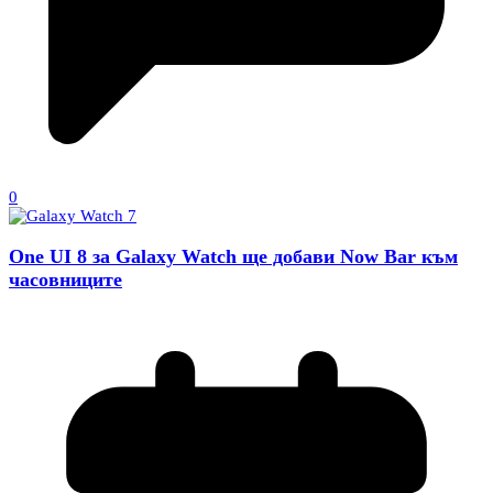
0
One UI 8 за Galaxy Watch ще добави Now Bar към
часовниците