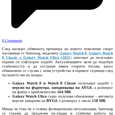
0 Comments
След наскоро обявената премиера на новото поколение смарт
часовници от Samsung, моделите
Galaxy Watch 8
,
Galaxy Watch
8 Classic
и
Galaxy
Watch Ultra (2025
)
започват да получават
първия си софтуерен ъпдейт. Актуализацията цели да подобри
стабилността и да отстрани някои открити бъгове, както
обикновено се случва с нови устройства в първите седмици след
пускането им на пазара.
Galaxy Watch 8 и Watch 8 Classic
получават ъпдейт с
версия на фърмуера, завършваща на AYG4
, а размерът
на файла е приблизително
164 MB
.
Galaxy Watch Ultra
също получава обновление – неговата
версия завършва на
BYG4
, а размерът е около
158 MB
.
Макар че това не е голяма функционална актуализация, Samsung
се стреми да предложи по-гладка и стабилна работа на