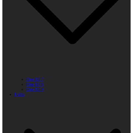
One UI 7
One UI 8
One UI 9
Folds