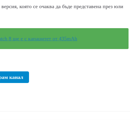
 версия, която се очаква да бъде представена през юли
tch 8 ще е с капацитет от 435mAh
рам канал