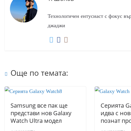
Технологичен ентусиаст с фокус въ
джаджи
Още по темата:
Samsung все пак ще
Серията Ga
представи нов Galaxy
идва с но
Watch Ultra модел
познат пр