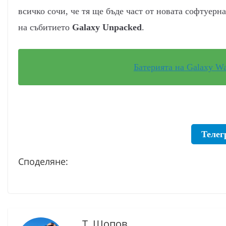
всичко сочи, че тя ще бъде част от новата софтуерна
на събитието
Galaxy Unpacked
.
Батерията на Galaxy Wa
Телег
Споделяне:
Т. Шопов