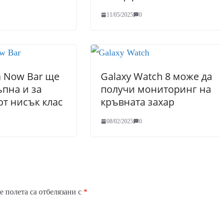
11/05/2025
0
 Now Bar ще
Galaxy Watch 8 може да
ъпна и за
получи мониторинг на
от нисък клас
кръвната захар
08/02/2025
0
 полета са отбелязани с
*