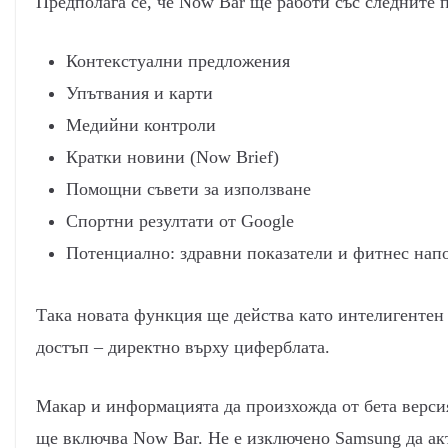
Предполага се, че Now Bar ще работи със следните 
Контекстуални предложения
Упътвания и карти
Медийни контроли
Кратки новини (Now Brief)
Помощни съвети за използване
Спортни резултати от Google
Потенциално: здравни показатели и фитнес нап
Така новата функция ще действа като интелигентен 
достъп – директно върху циферблата.
Макар и информацията да произхожда от бета версия
ще включва Now Bar. Не е изключено Samsung да а