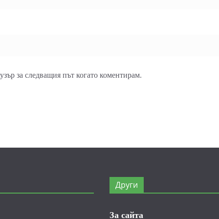
аузър за следващия път когато коментирам.
Други
За сайта