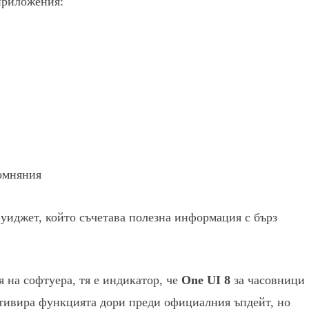
приложения:
омняния
уиджет, който съчетава полезна информация с бърз
 на софтуера, тя е индикатор, че
One UI 8
за часовници
ктивира функцията дори преди официалния ъпдейт, но