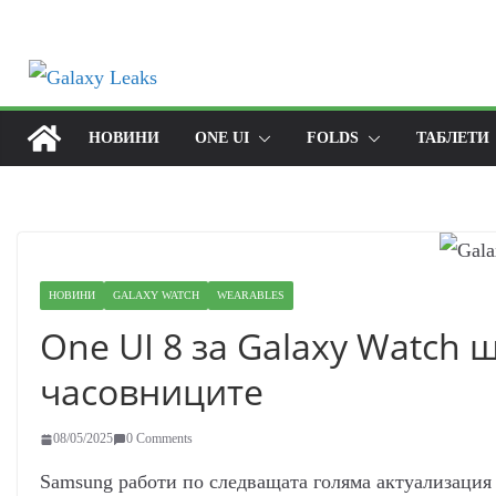
Skip
to
content
НОВИНИ
ONE UI
FOLDS
ТАБЛЕТИ
НОВИНИ
GALAXY WATCH
WEARABLES
One UI 8 за Galaxy Watch
часовниците
08/05/2025
0 Comments
Samsung работи по следващата голяма актуализация