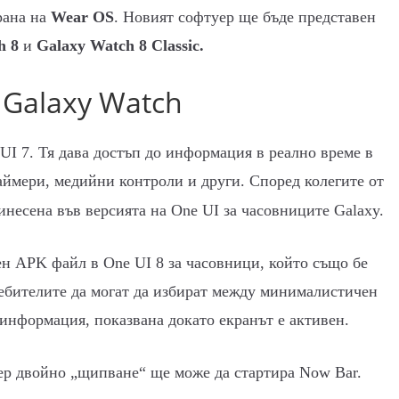
рана на
Wear OS
. Новият софтуер ще бъде представен
h 8
и
Galaxy Watch 8 Classic.
 Galaxy Watch
UI 7. Тя дава достъп до информация в реално време в
таймери, медийни контроли и други. Според колегите от
инесена във версията на One UI за часовниците Galaxy.
ен APK файл в One UI 8 за часовници, който също бе
ребителите да могат да избират между минималистичен
 информация, показвана докато екранът е активен.
ер двойно „щипване“ ще може да стартира Now Bar.