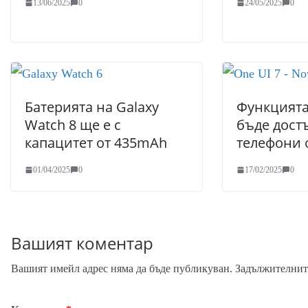
13/06/2025
0
24/05/2025
0
Батерията на Galaxy
Функцията
Watch 8 ще е с
бъде дост
капацитет от 435mAh
телефони 
01/04/2025
0
17/02/2025
0
Вашият коментар
Вашият имейл адрес няма да бъде публикуван.
Задължителните