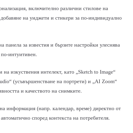
онализация, включително различни стилове на
 добавяне на уиджети и стикери за по-индивидуално
на панела за известия и бързите настройки улеснява
 по-интуитивен.
на изкуствения интелект, като „Sketch to Image“
Studio“ (усъвършенстване на портрети) и „AI Zoom“
ивността и качеството на снимките.
на информация (напр. календар, време) директно от
 автоматично според контекста на потребителя.