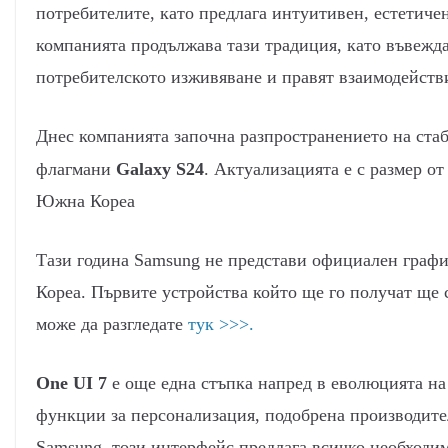
потребителите, като предлага интуитивен, естетич
компанията продължава тази традиция, като въвежд
потребителското изживяване и правят взаимодейств
Днес компанията започна разпространението на ста
флагмани
Galaxy S24
. Актуализацията е с размер о
Южна Кореа
Тази година Samsung не представи официален графи
Кореа. Първите устройства който ще го получат ще
може да разгледате
тук >>>.
One UI 7
е още една стъпка напред в еволюцията н
функции за персонализация, подобрена производител
Samsung, този интерфейс предлага всичко необходим