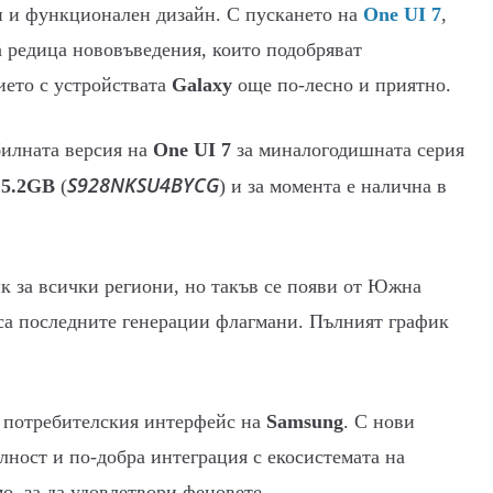
ен и функционален дизайн. С пускането на
One UI 7
,
а редица нововъведения, които подобряват
ието с устройствата
Galaxy
още по-лесно и приятно.
билната версия на
One UI 7
за миналогодишната серия
S928NKSU4BYCG
т
5.2GB
(
) и за момента е налична в
к за всички региони, но такъв се появи от Южна
 са последните генерации флагмани. Пълният график
а потребителския интерфейс на
Samsung
. С нови
ност и по-добра интеграция с екосистемата на
о, за да удовлетвори феновете.