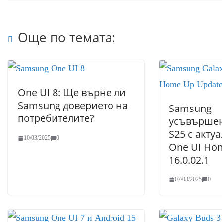
Още по темата:
One UI 8: Ще върне ли
Samsung доверието на
Samsung
потребителите?
усъвършен
S25 с акту
10/03/2025
0
One UI Ho
16.0.02.1
07/03/2025
0