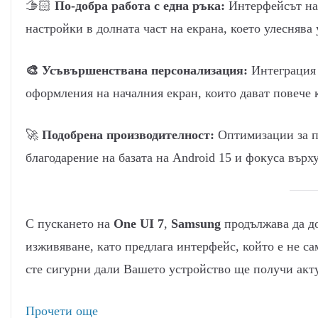
🫱🏻
По-добра работа с една ръка:
Интерфейсът на
настройки в долната част на екрана, което улеснява
🎨
Усъвършенствана персонализация:
Интеграция 
оформления на началния екран, които дават повече 
🚀
Подобрена производителност:
Оптимизации за по
благодарение на базата на Android 15 и фокуса върх
С пускането на
One UI 7
,
Samsung
продължава да до
изживяване, като предлага интерфейс, който е не с
сте сигурни дали Вашето устройство ще получи акту
:
Прочети още