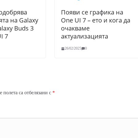
одобрява
Появи се графика на
та на Galaxy
One UI 7 – ето и кога да
alaxy Buds 3
очакваме
I 7
актуализацията
26/02/2025
0
 полета са отбелязани с
*