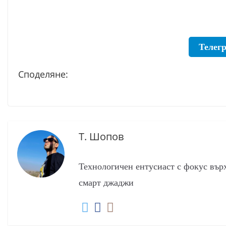
Серията
Galaxy
S24
Телег
получава
Споделяне:
One
UI
7
и
Т. Шопов
Android
15
Технологичен ентусиаст с фокус вър
смарт джаджи