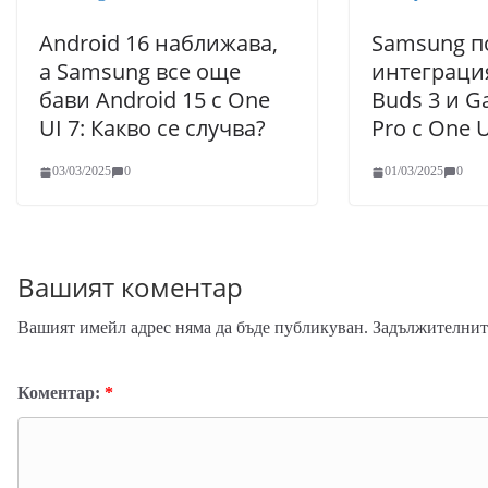
Android 16 наближава,
Samsung п
а Samsung все още
интеграция
бави Android 15 с One
Buds 3 и G
UI 7: Какво се случва?
Pro с One U
03/03/2025
0
01/03/2025
0
Вашият коментар
Вашият имейл адрес няма да бъде публикуван.
Задължителните
Коментар:
*