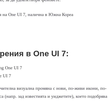
ения в One UI 7:
e UI 7
ачителна визуална промяна с нови, по-живи икони, по-
а (напр. зад известията и уиджетите), което подобрява