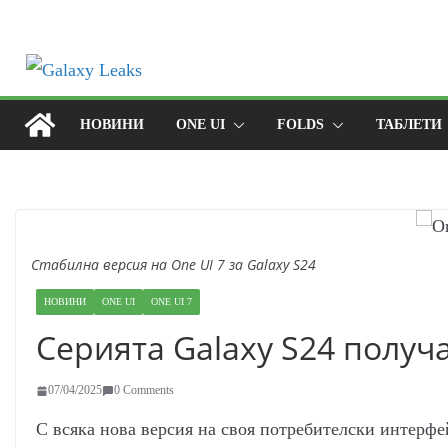
Skip
to
content
НОВИНИ
ONE UI
FOLDS
ТАБЛЕТИ
Стабилна версия на One UI 7 за Galaxy S24
НОВИНИ
ONE UI
ONE UI 7
Серията Galaxy S24 получа
07/04/2025
0 Comments
С всяка нова версия на своя потребителски интерфе