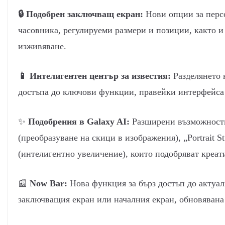
🔒
Подобрен заключващ екран:
Нови опции за перс
часовника, регулируеми размери и позиции, както и
изживяване.
📱
Интелигентен център за известия:
Разделянето 
достъпа до ключови функции, правейки интерфейса
✨
Подобрения в Galaxy AI:
Разширени възможности 
(преобразуване на скици в изображения), „Portrait 
(интелигентно увеличение), които подобряват креат
📰
Now Bar:
Нова функция за бърз достъп до актуал
заключващия екран или началния екран, обновявана