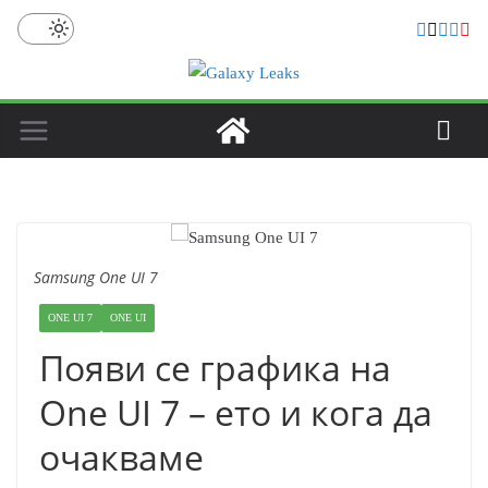
Skip
to
content
Samsung One UI 7
ONE UI 7
ONE UI
Появи се графика на
One UI 7 – ето и кога да
очакваме