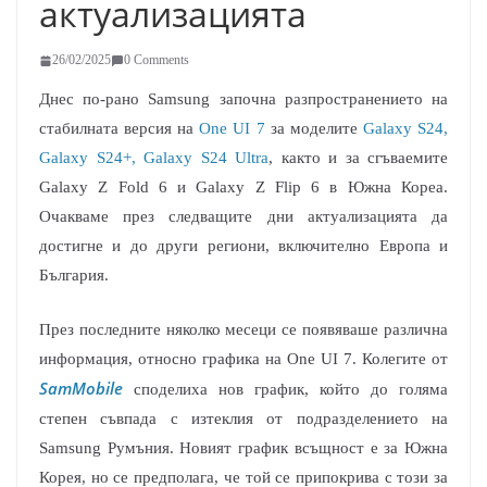
актуализацията
26/02/2025
0 Comments
Днес по-рано Samsung започна разпространението на
стабилната версия на
One UI 7
за моделите
Galaxy S24,
Galaxy S24+, Galaxy S24 Ultra
, както и за сгъваемите
Galaxy Z Fold 6 и Galaxy Z Flip 6 в Южна Кореа.
Очакваме през следващите дни актуализацията да
достигне и до други региони, включително Европа и
България.
През последните няколко месеци се появяваше различна
информация, относно графика на One UI 7. Колегите от
SamMobile
споделиха нов график, който до голяма
степен съвпада с изтеклия от подразделението на
Samsung Румъния. Новият график всъщност е за Южна
Корея, но се предполага, че той се припокрива с този за