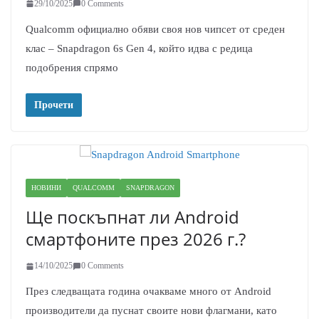
29/10/2025
0 Comments
Qualcomm официално обяви своя нов чипсет от среден
клас – Snapdragon 6s Gen 4, който идва с редица
подобрения спрямо
Прочети
НОВИНИ
QUALCOMM
SNAPDRAGON
Ще поскъпнат ли Android
смартфоните през 2026 г.?
14/10/2025
0 Comments
През следващата година очакваме много от Android
производители да пуснат своите нови флагмани, като