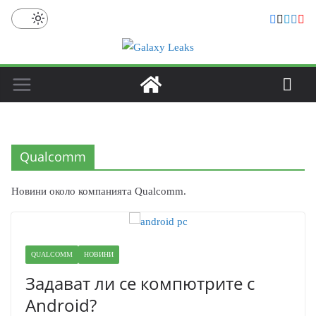
Skip
to
content
Qualcomm
Новини около компанията Qualcomm.
QUALCOMM
НОВИНИ
Задават ли се компютрите с
Android?