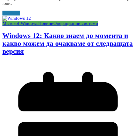
юни.
Прочети
Microsoft
Windows
Новини
Операционни системи
Windows 12: Какво знаем до момента и
какво можем да очакваме от следващата
версия