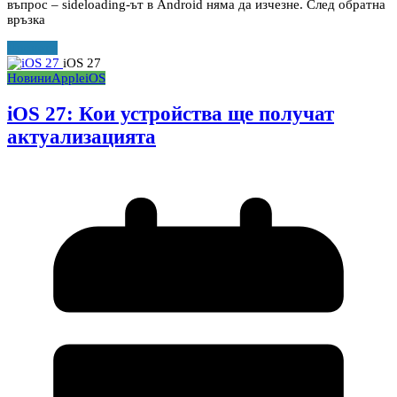
въпрос – sideloading-ът в Android няма да изчезне. След обратна
връзка
Прочети
iOS 27
Новини
Apple
iOS
iOS 27: Кои устройства ще получат
актуализацията