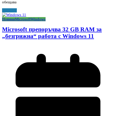
обещава
Прочети
Новини
Microsoft
Windows
Microsoft препоръчва 32 GB RAM за
„безгрижна“ работа с Windows 11