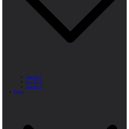
One UI 7
One UI 8
One UI 9
Folds