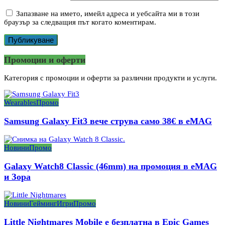
Запазване на името, имейл адреса и уебсайта ми в този
браузър за следващия път когато коментирам.
Промоции и оферти
Категория с промоции и оферти за различни продукти и услуги.
Wearables
Промо
Samsung Galaxy Fit3 вече струва само 38€ в eMAG
Новини
Промо
Galaxy Watch8 Classic (46mm) на промоция в eMAG
и Зора
Новини
Гейминг
Игри
Промо
Little Nightmares Mobile е безплатна в Epic Games