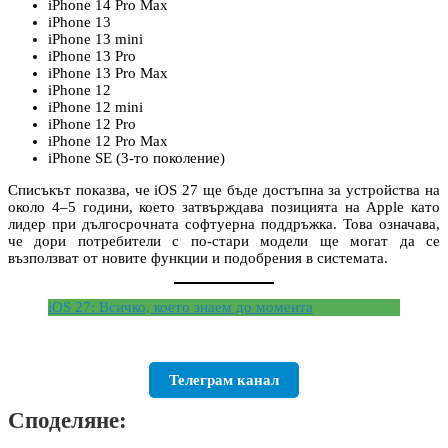
iPhone 14 Pro Max
iPhone 13
iPhone 13 mini
iPhone 13 Pro
iPhone 13 Pro Max
iPhone 12
iPhone 12 mini
iPhone 12 Pro
iPhone 12 Pro Max
iPhone SE (3-то поколение)
Списъкът показва, че iOS 27 ще бъде достъпна за устройства на
около 4–5 години, което затвърждава позицията на Apple като
лидер при дългосрочната софтуерна поддръжка. Това означава,
че дори потребители с по-стари модели ще могат да се
възползват от новите функции и подобрения в системата.
iOS 27: Всичко, което знаем до момента
Телеграм канал
Споделяне: