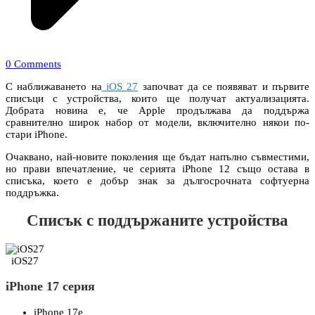
0 Comments
С наближаването на
iOS 27
започват да се появяват и първите
списъци с устройства, които ще получат актуализацията.
Добрата новина е, че Apple продължава да поддържа
сравнително широк набор от модели, включително някои по-
стари iPhone.
Очаквано, най-новите поколения ще бъдат напълно съвместими,
но прави впечатление, че серията iPhone 12 също остава в
списъка, което е добър знак за дългосрочната софтуерна
поддръжка.
Списък с поддържаните устройства
iOS27
iPhone 17 серия
iPhone 17e