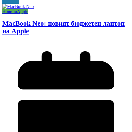
Прочети
Новини
Apple
MacBook Neo: новият бюджетен лаптоп
на Apple