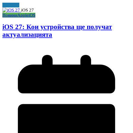
Прочети
iOS 27
Новини
Apple
iOS
iOS 27: Кои устройства ще получат
актуализацията