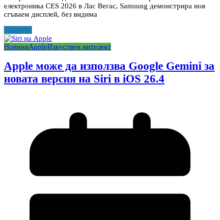
електроника CES 2026 в Лас Вегас, Samsung демонстрира нов
сгъваем дисплей, без видима
Прочети
Новини
Apple
Изкуствен интелект
Apple може да използва Google Gemini за
новата версия на Siri в iOS 26.4