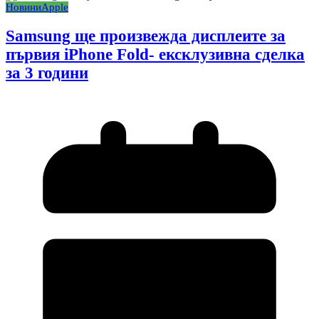
Новини
Apple
Samsung ще произвежда дисплеите за
първия iPhone Fold- ексклузивна сделка
за 3 години