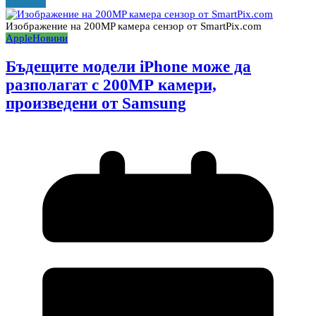
Прочети
Изображение на 200MP камера сензор от SmartPix.com
Apple
Новини
Бъдещите модели iPhone може да
разполагат с 200МР камери,
произведени от Samsung