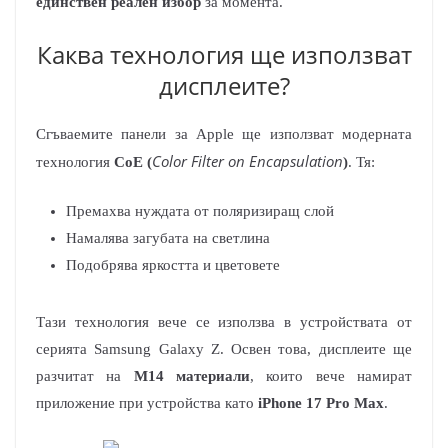
единствен реален избор
за момента.
Каква технология ще използват
дисплеите?
Сгъваемите панели за Apple ще използват модерната
Color Filter on Encapsulation
технология
CoE (
)
. Тя:
Премахва нуждата от поляризиращ слой
Намалява загубата на светлина
Подобрява яркостта и цветовете
Тази технология вече се използва в устройствата от
серията Samsung Galaxy Z. Освен това, дисплеите ще
разчитат на
M14 материали
, които вече намират
приложение при устройства като
iPhone 17 Pro Max
.