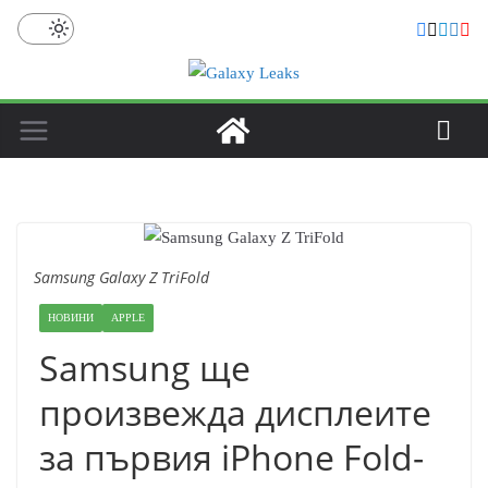
Skip
to
content
Samsung Galaxy Z TriFold
НОВИНИ
APPLE
Samsung ще
произвежда дисплеите
за първия iPhone Fold-