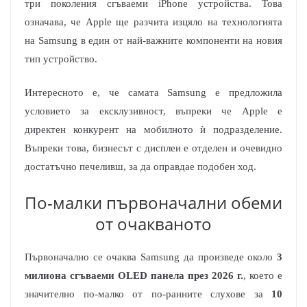
три поколения сгъваеми iPhone устройства. Това
означава, че Apple ще разчита изцяло на технологията
на Samsung в един от най-важните компоненти на новия
тип устройство.
Интересното е, че самата Samsung е предложила
условието за ексклузивност, въпреки че Apple е
директен конкурент на мобилното ѝ подразделение.
Въпреки това, бизнесът с дисплеи е отделен и очевидно
достатъчно печеливш, за да оправдае подобен ход.
По-малки първоначални обеми
от очакваното
Първоначално се очаква Samsung да произведе около
3
милиона сгъваеми OLED панела през 2026 г.
, което е
значително по-малко от по-ранните слухове за
10