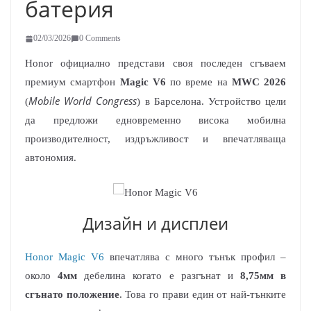
батерия
02/03/2026
0 Comments
Honor официално представи своя последен сгъваем
премиум смартфон
Magic V6
по време на
MWC 2026
Mobile World Congress
(
) в Барселона. Устройство цели
да предложи едновременно висока мобилна
производителност, издръжливост и впечатляваща
автономия.
Дизайн и дисплеи
Honor Magic V6
впечатлява с много тънък профил –
около
4мм
дебелина когато е разгънат и
8,75мм в
сгънато положение
. Това го прави един от най-тънките