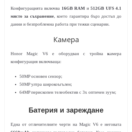
Конфигурацията включва
16GB RAM
и
512GB UFS 4.1
място за съхранение
, което гарантира бърз достъп до
данни и безпроблемна работа при тежки сценарии.
Камера
Honor Magic V6 е оборудван с тройна
к
амера
конфигурация включваща:
50MP основен сензор;
50MP ултра широкоъгълен;
64MP перископен телеобектив с 3х оптичен зуум;
Батерия и зареждане
Една от отличителните черти на Magic V6 е неговата