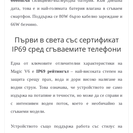
6660mAh
силициево-въглеродна
батерия. Към днешна
дата, това е и най-голямата батерия влагана в сгъваем
смартфон. Поддържа се 80W бързо кабелно зареждане и
66W безчино.
Първи в света със сертификат
IP69 сред сгъваемите телефони
Една от ключовите отличителни характеристики на
Magic V6 е
IP69 рейтингът
– най-високата степен на
защита срещу прах, вода и дори високо налягане на
водни струи. Това означава, че устройството не само
издържа на потапяне и течности, но може да се справи и
с интензивен воден поток, което е необичайно за
сгъваеми модели.
Устройството също поддържа работа със стилус на