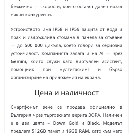
безжично — скорости, които оставят далеч назад
някои конкуренти.
Устройството има
IP58
и
IP59
защита от вода и
прах и издръжлива стомана в панела за сгъване
— до
500 000
цикъла, което говори за сериозна
устойчивост. Компанията залага и на AI — чрез
Gemini
, който служи като виртуален асистент,
помощник при мултитаскинг и бързо
организиране на приложения на екрана.
Цена и наличност
Смартфонът вече се продава официално в
България чрез търговската верига ЗОРА. Наличен
е в два цвята –
Down Gold
и
Black
. Моделът
предлага
512GB
памет и
16GB RAM
, като към него