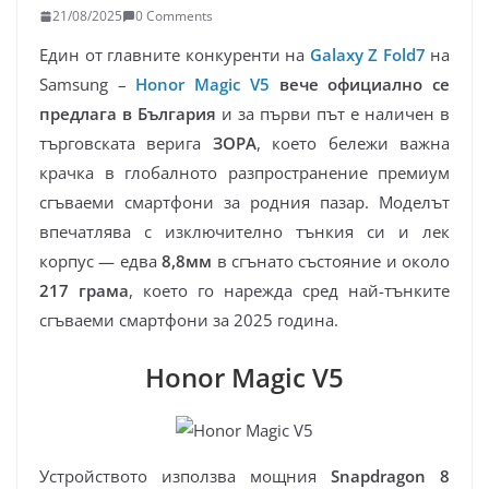
21/08/2025
0 Comments
Един от главните конкуренти на
Galaxy Z Fold7
на
Samsung –
Honor Magic V5
вече официално се
предлага в България
и за първи път е наличен в
търговската верига
ЗОРА
, което бележи важна
крачка в глобалното разпространение премиум
сгъваеми смартфони за родния пазар. Моделът
впечатлява с изключително тънкия си и лек
корпус — едва
8,8мм
в сгънато състояние и около
217 грамa
, което го нарежда сред най-тънките
сгъваеми смартфони за 2025 година.
Honor Magic V5
Устройството използва мощния
Snapdragon 8