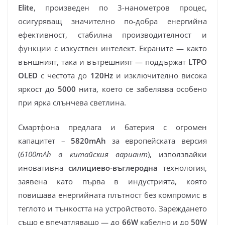
Elite
, произведен по 3-нанометров процес,
осигуряващ значително по-добра енергийна
ефективност, стабилна производителност и
функции с изкуствен интелект. Екраните — както
външният, така и вътрешният — поддържат
LTPO
OLED
с честота до
120Hz
и изключително висока
яркост до
5000
нита, което се забелязва особено
при ярка слънчева светлина.
Смартфона предлага и батерия с огромен
капацитет –
5820mAh
за европейската версия
(
6100mAh в китайския вариант
), използвайки
иновативна
силициево-въглеродна
технология,
заявена като първа в индустрията, която
повишава енергийната плътност без компромис в
теглото и тънкостта на устройството. Зареждането
също е впечатляващо — до
66W
кабелно и до
50W