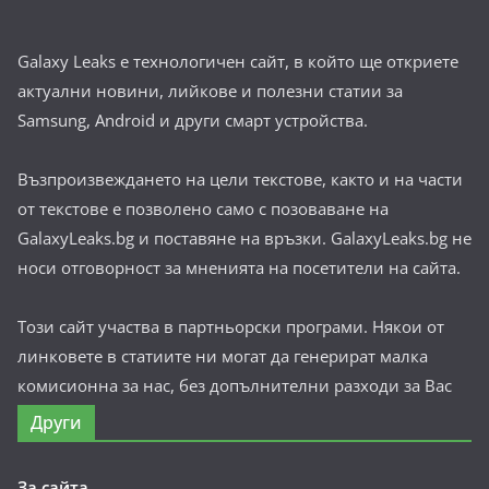
Galaxy Leaks е технологичен сайт, в който ще откриете
актуални новини, лийкове и полезни статии за
Samsung, Android и други смарт устройства.
Възпроизвеждането на цели текстове, както и на части
от текстове е позволено само с позоваване на
GalaxyLeaks.bg и поставяне на връзки. GalaxyLeaks.bg не
носи отговорност за мненията на посетители на сайта.
Този сайт участва в партньорски програми. Някои от
линковете в статиите ни могат да генерират малка
комисионна за нас, без допълнителни разходи за Вас
Други
За сайта