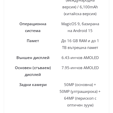
версия) / 6,100mAh
(китайска версия)
Операционна
MagicOS 9, базирана
система
на Android 15
Памет
До 16 GB RAM и до 1
TB вътрешна памет
Външен дисплей
6.43-инчов AMOLED
Основен (сгъваем)
7.95-инчов AMOLED
дисплей
Задни камери
50MP (основна) +
50MP (ултраширока) +
64MP (перископ с
оптичен зуум)