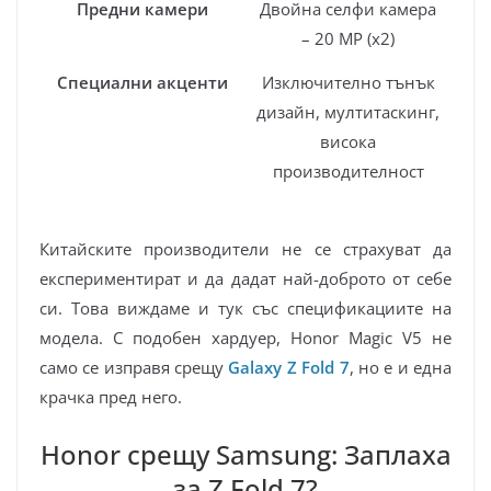
Предни камери
Двойна селфи камера
– 20 MP (x2)
Специални акценти
Изключително тънък
дизайн, мултитаскинг,
висока
производителност
Китайските производители не се страхуват да
експериментират и да дадат най-доброто от себе
си. Това виждаме и тук със спецификациите на
модела. С подобен хардуер, Honor Magic V5 не
само се изправя срещу
Galaxy Z Fold 7
, но е и една
крачка пред него.
Honor срещу Samsung: Заплаха
за Z Fold 7?