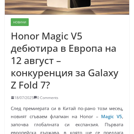
НОВИНИ
Honor Magic V5
дебютира в Европа на
12 август –
конкуренция за Galaxy
Z Fold 7?
18/07/2025
0 Comments
След премиерата си в Китай по-рано този месец,
новият сгъваем флагман на Honor –
Magic V5
,
започва глобалната си експанзия. Първата
европейска държава, в която ще се предлага