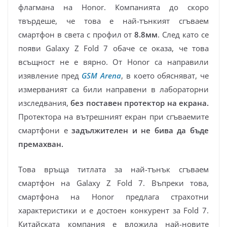
флагмана на Honor. Компанията до скоро
твърдеше, че това е най-тънкият сгъваем
смартфон в света с профил от
8.8мм
. След като се
появи Galaxy Z Fold 7 обаче се оказа, че това
всъщност не е вярно. От Honor са направили
изявление пред
GSM Arena
, в което обясняват, че
измерваният са били направени в лабораторни
изследвания,
без поставен протектор на екрана.
Протектора на вътрешният екран при сгъваемите
смартфони е
задължителен и не бива да бъде
премахван.
Това връща титлата за най-тънък сгъваем
смартфон на Galaxy Z Fold 7. Въпреки това,
смартфона на Honor предлага страхотни
характеристики и е достоен конкурент за Fold 7.
Китайската компания е вложила най-новите