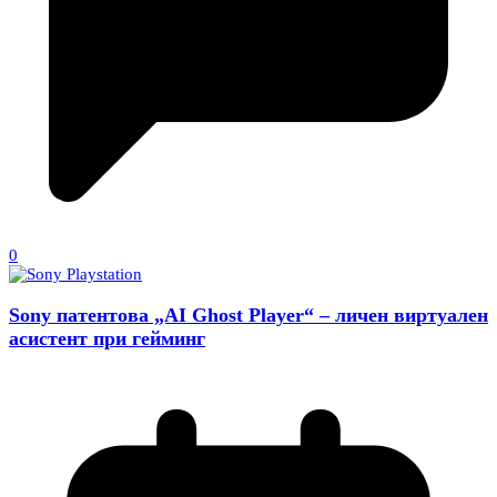
0
Sony патентова „AI Ghost Player“ – личен виртуален
асистент при гейминг