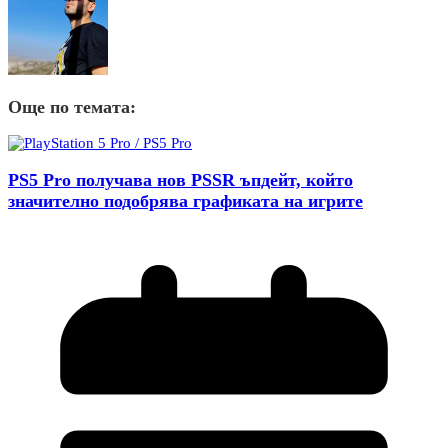
Още по темата:
PS5 Pro получава нов PSSR ъпдейт, който
значително подобрява графиката на игрите