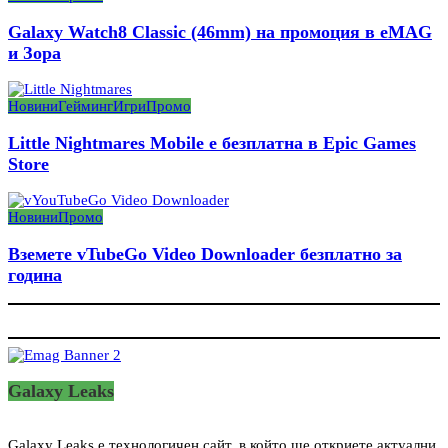
Galaxy Watch8 Classic (46mm) на промоция в eMAG
и Зора
Новини
Гейминг
Игри
Промо
Little Nightmares Mobile е безплатна в Epic Games
Store
Новини
Промо
Вземете vTubeGo Video Downloader безплатно за
година
Galaxy Leaks
Galaxy Leaks е технологичен сайт, в който ще откриете актуални