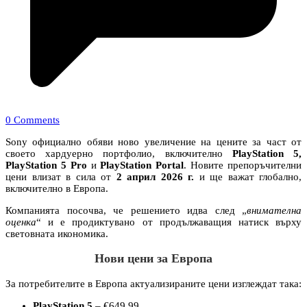
0 Comments
Sony официално обяви ново увеличение на цените за част от
своето хардуерно портфолио, включително
PlayStation 5,
PlayStation 5 Pro
и
PlayStation Portal
. Новите препоръчителни
цени влизат в сила от
2 април 2026 г.
и ще важат глобално,
включително в Европа.
Компанията посочва, че решението идва след „
внимателна
оценка
“ и е продиктувано от продължаващия натиск върху
световната икономика.
Нови цени за Европа
За потребителите в Европа актуализираните цени изглеждат така:
PlayStation 5
– €649.99