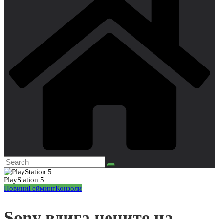
PlayStation 5
Новини
Гейминг
Конзоли
Sony вдига цените на