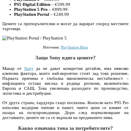
PS5 Digital Edition
– €599.99
PlayStation 5 Pro
– €899.99
PlayStation Portal
– €249.99
Цените са препоръчителни и могат да варират според местните
търговци.
Източник:
PlayStation Blog
Защо Sony вдига цените?
Макар от
Sony
да не дават конкретни детайли, има няколко
ключови фактора, които най-вероятно стоят зад това решение.
Първата причина е глобална икономическа нестабилност –
инфлацията остава висока в редица региони, включително
Европа и САЩ. Това увеличава разходите по производство,
логистика и дистрибуция.
От друга страна, хардуера също поскъпна. Конзоли като PS5 Pro
използва модерни чипове и памет, чиито цени се влияят от
пазара на полупроводници. Дори след нормализиране на
доставките, цените не са се върнали на предишните нива.
Какво означава това за потребителите?