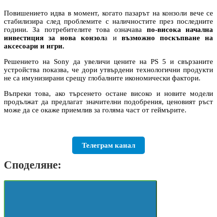
Повишението идва в момент, когато пазарът на конзоли вече се
стабилизира след проблемите с наличностите през последните
години. За потребителите това означава
по-висока начална
инвестиция за нова конзол
а и
възможно поскъпване на
аксесоари и игри.
Решението на Sony да увеличи цените на PS 5 и свързаните
устройства показва, че дори утвърдени технологични продукти
не са имунизирани срещу глобалните икономически фактори.
Въпреки това, ако търсенето остане високо и новите модели
продължат да предлагат значителни подобрения, ценовият ръст
може да се окаже приемлив за голяма част от геймърите.
Телеграм канал
Споделяне: