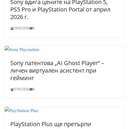
Sony вдига цените на PlayStation 5,
PS5 Pro и PlayStation Portal от април
2026 г.
28/03/2026
0
Sony патентова „AI Ghost Player“ –
личен виртуален асистент при
гейминг
07/01/2026
0
PlayStation Plus ще претърпи