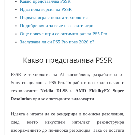
Какво представлява PSSR
Идва нова версия на PSSR
Първата игра с новата технология
Подобрения и за вече излезлите игри
Още повече игри се оптимизират за PS5 Pro
Заслужава ли си PS5 Pro през 2026 г.?
Какво представлява PSSR
PSSR е технология за AI ъпскейлинг, разработена от
Sony специално за PS5 Pro. Тя работи по сходен начин с
технологиите
Nvidia DLSS
и
AMD FidelityFX Super
Resolution
при компютърните видеокарти.
Идеята е играта да се рендерира в по-ниска резолюция,
след което изкуствен интелект реконструира
изображението до по-висока резолюция. Така се постига