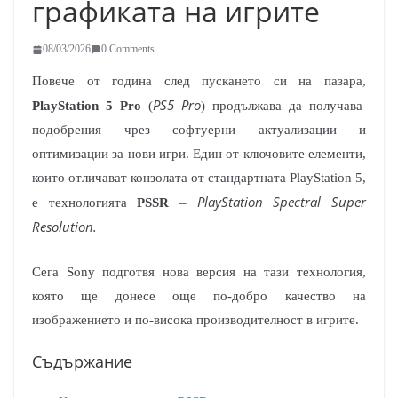
графиката на игрите
08/03/2026
0 Comments
Повече от година след пускането си на пазара,
PS5 Pro
PlayStation 5 Pro
(
) продължава да получава
подобрения чрез софтуерни актуализации и
оптимизации за нови игри. Един от ключовите елементи,
които отличават конзолата от стандартната PlayStation 5,
PlayStation Spectral Super
е технологията
PSSR
–
Resolution.
Сега Sony подготвя нова версия на тази технология,
която ще донесе още по-добро качество на
изображението и по-висока производителност в игрите.
Съдържание