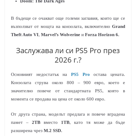
Doom: The Dark Ages
В бъдеще се очакват още големи заглавия, които ще се
възползват от мощта на конзолата, включително
Grand
Theft Auto VI
,
Marvel’s Wolverine
и
Forza Horizon 6.
Заслужава ли си PS5 Pro през
2026 г.?
Основният недостатък на
PS5 Pro
остава цената.
Конзолата струва около 800 – 900 евро, което е
значително повече от стандартната PS5, която в
момента се продава на цена от около 600 евро.
От друга страна, моделът предлага и повече вградена
памет –
2TB
вместо
1TB
, като тя може да бъде
разширена чрез
M.2 SSD.