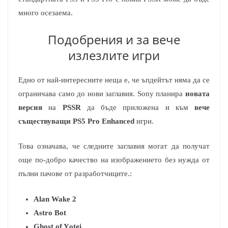
много осезаема.
Подобрения и за вече
излезлите игри
Едно от най-интересните неща е, че ъпдейтът няма да се
ограничава само до нови заглавия. Sony планира
новата
версия
на
PSSR
да бъде приложена и към
вече
съществуващи
PS5 Pro Enhanced
игри.
Това означава, че следните заглавия могат да получат
още по-добро качество на изображението без нужда от
пълни пачове от разработчиците.:
Alan Wake 2
Astro Bot
Ghost of Yоtei