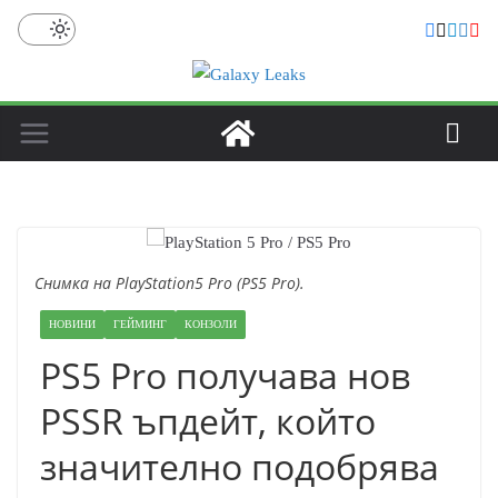
Skip
to
content
Снимка на PlayStation5 Pro (PS5 Pro).
НОВИНИ
ГЕЙМИНГ
КОНЗОЛИ
PS5 Pro получава нов
PSSR ъпдейт, който
значително подобрява