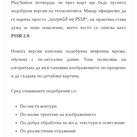
PlayStation потвърди, че през март ще бъде пусната
подобрена версия на технологията. Макар официално да
ъпгрейд на PSSR
се нарича просто „
“, на практика става
дума за ново поколение, което често се описва като
PSSR 2.0
.
Новата версия използва подобрена невронна мрежа,
обучена с по-актуални данни. Това позволява на
алгоритъма да възстановява изображението по-прецизно
и да създава по-детайлна картина.
Сред очакваните подобрения са:
По-чисти контури
По-малко трептене на изображението
По-добра обработка на коса, текстури и осветление
По-реалистични отражения