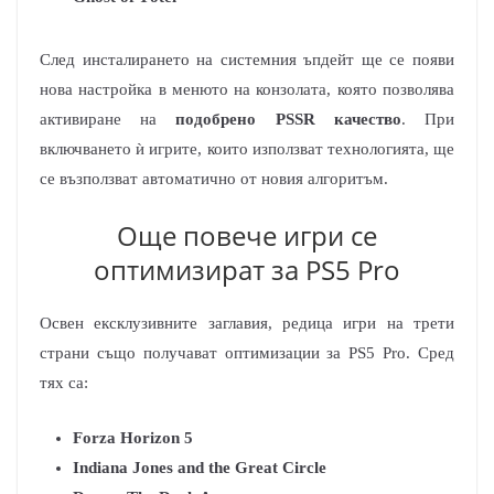
След инсталирането на системния ъпдейт ще се появи
нова настройка в менюто на конзолата, която позволява
активиране на
подобрено PSSR качество
. При
включването ѝ игрите, които използват технологията, ще
се възползват автоматично от новия алгоритъм.
Още повече игри се
оптимизират за PS5 Pro
Освен ексклузивните заглавия, редица игри на трети
страни също получават оптимизации за PS5 Pro. Сред
тях са:
Forza Horizon 5
Indiana Jones and the Great Circle