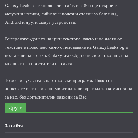
Galaxy Leaks е технологичен сайт, в който ще откриете
актуални новини, лийкове и полезни статии за Samsung,
Android и други смарт устройства.
Възпроизвеждането на цели текстове, както и на части от
текстове е позволено само с позоваване на GalaxyLeaks.bg и
поставяне на връзки. GalaxyLeaks.bg не носи отговорност за
мненията на посетители на сайта.
Този сайт участва в партньорски програми. Някои от
линковете в статиите ни могат да генерират малка комисионна
за нас, без допълнителни разходи за Вас
Други
За сайта