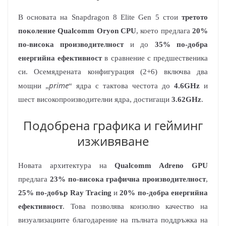
В основата на Snapdragon 8 Elite Gen 5 стои
третото
поколение Qualcomm Oryon CPU
, което предлага
20%
по-висока производителност
и до
35% по-добра
енергийна ефективност
в сравнение с предшественика
си. Осемядрената конфигурация (2+6) включва два
prime
мощни „
“ ядра с тактова честота до
4.6GHz
и
шест високопроизводителни ядра, достигащи
3.62GHz
.
Подобрена графика и гейминг
изживяване
Новата архитектура на
Qualcomm Adreno GPU
предлага
23% по-висока графична производителност
,
25% по-добър Ray Tracing
и
20% по-добра енергийна
ефективност
. Това позволява конзолно качество на
визуализациите благодарение на пълната поддръжка на