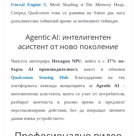
Unreal Engine 5
, Mesh Shading и Tile Memory Heap.
Според Qualcomm това се равнява на близо два часа
допълнително геймплей време за мобилните геймъри.
Agentic AI: интелигентен
асистент от ново поколение
Чипсета интегрира
Hexagon NPU
, който е с
37% по-
бърза AI производителност
, както и обновен
Qualcomm Sensing Hub
. Благодарение на тях
платформата въвежда концепцията за
Agentic AI
–
интелигентни асистенти, които се учат от потребителя,
разбират контекста в реално време и предлагат
персонализирани действия, без да изпращат личните
данни извън устройството.
Професионално видео