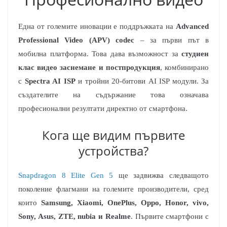
Една от големите иновации е поддръжката на
Advanced
Professional Video (APV) codec
– за първи път в
мобилна платформа. Това дава възможност за
студиен
клас видео заснемане и постпродукция
, комбинирано
с
Spectra AI ISP
и тройни 20-битови AI ISP модули. За
създателите на съдържание това означава
професионални резултати директно от смартфона.
Кога ще видим първите
устройства?
Snapdragon 8 Elite Gen 5
ще задвижва следващото
поколение флагмани на големите производители, сред
които
Samsung, Xiaomi, OnePlus, Oppo, Honor, vivo,
Sony, Asus, ZTE, nubia и Realme
. Първите смартфони с