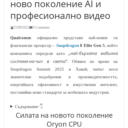
ново поколение AI и
професионално видео
25/09/2025
0 Comments
Qualcomm
официално представи най-новия си
флагмански процесор –
Snapdragon
8 Elite Gen 5
, който
„най-бързата мобилна
компанията определя като
система-на-чип в света“
. Обявен по време на
Snapdragon Summit 2025 в Хавай, чипът носи
значителни подобрения в производителността,
енергийната ефективност и изкуствения интелект,
поставяйки нови стандарти за мобилната индустрия.
Съдържание 👇
Силата на новото поколение
Oryon CPU