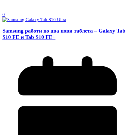
0
Samsung работи по два нови таблета – Galaxy Tab
S10 FE и Tab S10 FE+