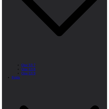
One UI 7
One UI 8
One UI 9
Folds