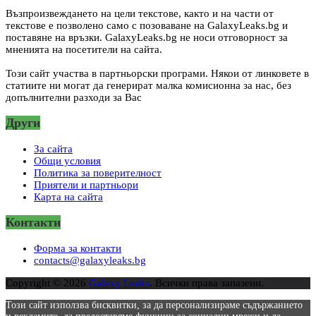
Възпроизвеждането на цели текстове, както и на части от
текстове е позволено само с позоваване на GalaxyLeaks.bg и
поставяне на връзки. GalaxyLeaks.bg не носи отговорност за
мненията на посетители на сайта.
Този сайт участва в партньорски програми. Някои от линковете в
статиите ни могат да генерират малка комисионна за нас, без
допълнителни разходи за Вас
Други
За сайта
Общи условия
Политика за поверителност
Приятели и партньори
Карта на сайта
Контакти
Форма за контакти
contacts@galaxyleaks.bg
Copyright © 2026
Galaxy Leaks
. Всички права запазени.
Този сайт използва бисквитки, за да персонализираме съдържанието