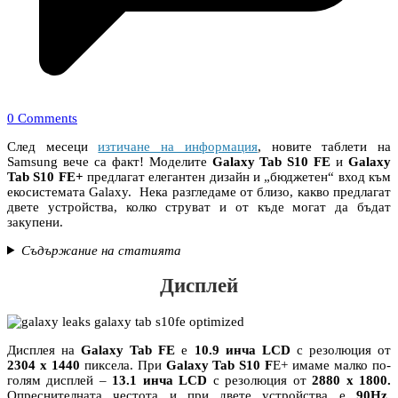
0 Comments
След месеци
изтичане на информация
, новите таблети на
Samsung вече са факт! Моделите
Galaxy Tab S10 FE
и
Galaxy
Tab S10 FE+
предлагат елегантен дизайн и „бюджетен“ вход към
екосистемата Galaxy. Нека разгледаме от близо, какво предлагат
двете устройства, колко струват и от къде могат да бъдат
закупени.
Съдържание на статията
Дисплей
Дисплея на
Galaxy Tab FE
е
10.9 инча LCD
с резолюция от
2304 x 1440
пиксела. При
Galaxy Tab S10 F
E+ имаме малко по-
голям дисплей –
13.1 инча LCD
с резолюция от
2880 x 1800.
Опреснителната честота и при двете устройства е
90Hz
.