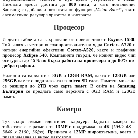
Пиковата яркост достига до
800 нита
, а като допълнение
Samsung са добавили познатата ни функция „
Vision Boost
“, която
автоматично регулира яркостта и контраста.
Процесор
И двата таблета са захранвани от новият чипсет
Exynos 1580
.
Той включва четири високопроизводителни ядра
Cortex- A720
и
четири енергийно ефективни
Cortex-A520
, както и графичен
процесор
Xclipse 540
. Компанията твърди, че новият видео чип
осигурява до 4
5% по-бърза работа на процесора и до 80% по-
добра графика.
Налични са варианти с
8GB
и
12GB RAM
, както и
128GB
или
256GB
памет с поддръжката на
micro SD слот
. Паметта може да
се разшири до
2TB
чрез карта памет. В сайта на
Samsung
България
се предлага само версията с 8GB RAM и 128GB
памет.
Камера
Тук също имаме идентичен хардуер. Задната камера на
таблетите е с размер от
13MP
с поддръжка на
4K
(
UHD 4K –
3840 x 2160, 30fps
). Предната е
12MP
широкоъгълна, което я
прави идеална за видео разговори.