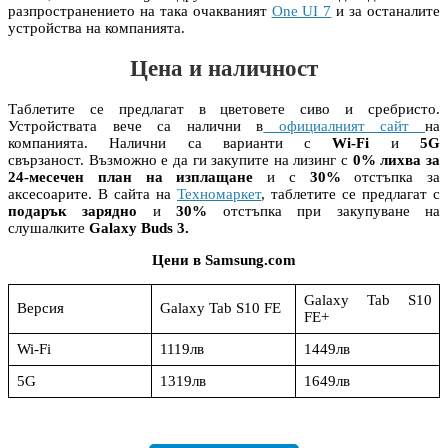
разпространението на така очакваният
One UI 7
и за останалите
устройства на компанията.
Цена и наличност
Таблетите се предлагат в цветовете сиво и сребристо.
Устройствата вече са налични в
официалният сайт
на
компанията. Налични са варианти с
Wi-Fi
и
5G
свързаност. Възможно е да ги закупите на лизинг с
0% лихва за
24-месечен план на изплащане
и с
30%
отстъпка за
аксесоарите. В сайта на
Техномаркет
, таблетите се предлагат с
подарък зарядно
и
30%
отстъпка при закупуване на
слушалките
Galaxy Buds 3.
Цени в Samsung.com
Galaxy Tab S10
Версия
Galaxy Tab S10 FE
FE+
Wi-Fi
1119лв
1449лв
5G
1319лв
1649лв