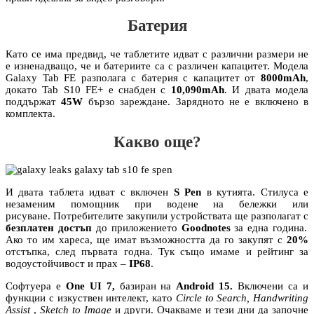
Батерия
Като се има предвид, че таблетите идват с различни размери не
е изненадващо, че и батериите са с различен капацитет. Модела
Galaxy Tab FE разполага с батерия с капацитет от
8000mAh
,
докато Tab S10 FE+ е снабден с
10,090mAh
. И двата модела
поддържат
45W
бързо зареждане. Зарядното не е включено в
комплекта.
Какво още?
И двата таблета идват с включен
S Pen
в кутията. Стилуса е
незаменим помощник при водене на бележки или
рисуване. Потребителите закупили устройствата ще разполагат с
безплатен достъп
до приложението
Goodnotes
за една година.
Ако то им хареса, ще имат възможността да го закупят с
20%
отстъпка, след първата годна. Тук също имаме и рейтинг за
водоустойчивост и прах –
IP68
.
Софтуера е
One UI 7,
базиран на
Android 15.
Включени са и
функции с изкуствен интелект, като
Circle to Search, Handwriting
Assist
,
Sketch to Image
и други. Очакваме и тези дни да започне