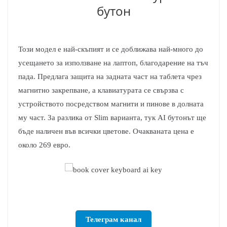
бутон
Този модел е най-скъпият и се доближава най-много до
усещането за използване на лаптоп, благодарение на тъч
пада. Предлага защита на задната част на таблета чрез
магнитно закрепване, а клавиатурата се свързва с
устройството посредством магнити и пинове в долната
му част. За разлика от Slim варианта, тук AI бутонът ще
бъде наличен във всички цветове. Очакваната цена е
около 269 евро.
Телеграм канал