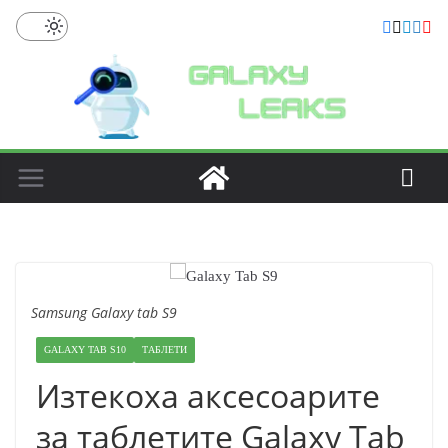
Skip
to
content
Samsung Galaxy tab S9
GALAXY TAB S10
ТАБЛЕТИ
Изтекоха аксесоарите
за таблетите Galaxy Tab