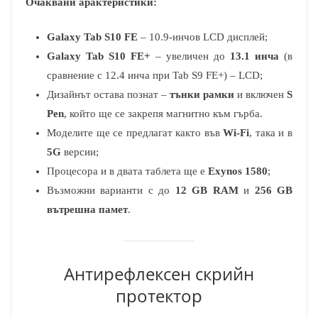
Очаквани арактеристики:
Galaxy Tab S10 FE
– 10.9-инчов LCD дисплей;
Galaxy Tab S10 FE+
– увеличен до
13.1 инча
(в
сравнение с 12.4 инча при Tab S9 FE+) – LCD;
Дизайнът остава познат –
тънки рамки
и включен
S
Pen
, който ще се закрепя магнитно към гърба.
Моделите ще се предлагат както във
Wi-Fi
, така и в
5G
версии;
Процесора и в двата таблета ще е
Exynos 1580
;
Възможни варианти с до
12 GB RAM
и
256 GB
вътрешна памет
.
Антирефлексен скрийн
протектор