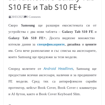
S10 FE и Tab S10 FE+
28/03/2025
0 Comments
Скоро
Samsung
ще разшири екосистемата си от
устройства с два нови таблета –
Galaxy Tab S10 FE
и
Galaxy Tab S10 FE+.
Досега видяхме множество
изтекли данни за
спецификациите
, дизайна
и
цените
им. Сега вече разполагаме и със списък на аксесоарите,
които Samsung ще предложи за тези модели.
Android Headlines
Според колегите от
, Samsung ще
предостави всички аксесоари, налични и за предишните
FE модели. Сред тях са антирефлексен скрийн
протектор, кейсът Book Cover, Book Cover с клавиатура
и AI бутон, както и Book Cover Keyboard Slim.