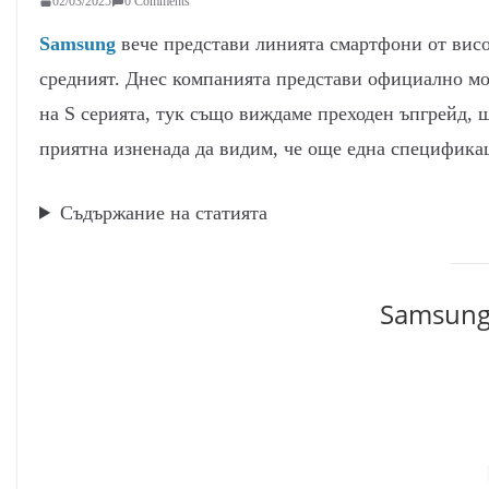
02/03/2025
0 Comments
Samsung
вече представи линията смартфони от вис
средният. Днес компанията представи официално м
на S серията, тук също виждаме преходен ъпгрейд, щ
приятна изненада да видим, че още една спецификац
Съдържание на статията
Samsung