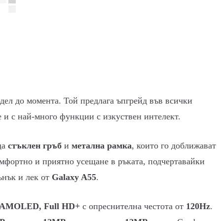
ел до момента. Той предлага ъпгрейд във всички
е и с най-много функции с изкуствен интелект.
ща
стъклен гръб
и
метална рамка
, които го доближават
омфортно и приятно усещане в ръката, подчертавайки
ънък и лек от
Galaxy A55
.
c AMOLED, Full HD+
с опреснителна честота от
120Hz
.