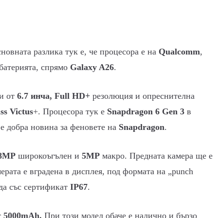
сновната разлика тук е, че процесора е на
Qualcomm
,
 батерията, спрямо
Galaxy A26
.
и от
6.7 инча, Full HD+
резолюция и опреснителна
ss Victus
+. Процесора тук е
Snapdragon 6 Gen 3
в
 е добра новина за феновете на
Snapdragon
.
8MP
широкоъгълен и
5MP
макро. Предната камера ще е
ерата е вградена в дисплея, под формата на „punch
ода със сертификат
IP67
.
т
5000mAh.
При този модел обаче е налично и бързо