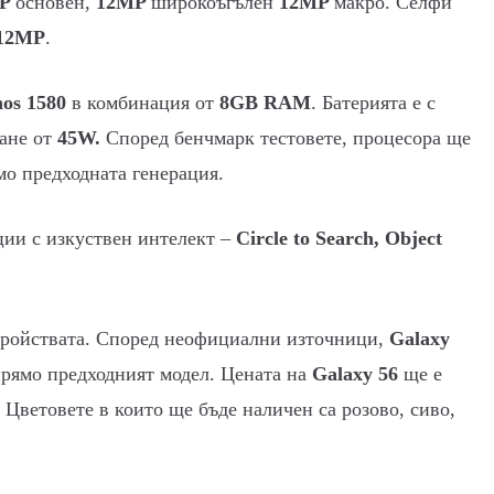
MP
основен,
12MP
широкоъгълен
12MP
макро. Селфи
12MP
.
os 1580
в комбинация от
8GB RAM
. Батерията е с
дане от
45W.
Според бенчмарк тестовете, процесора ще
мо предходната генерация.
ции с изкуствен интелект –
Circle to Search, Object
тройствата. Според неофициални източници,
Galaxy
прямо предходният модел. Цената на
Galaxy 56
ще е
. Цветовете в които ще бъде наличен са розово, сиво,