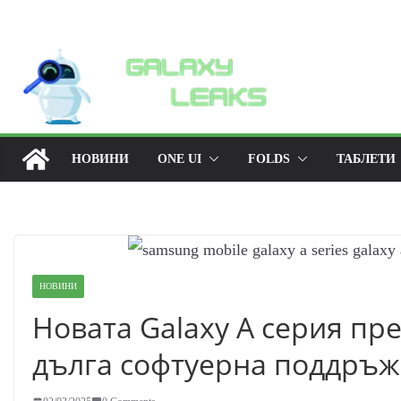
Skip
to
content
НОВИНИ
ONE UI
FOLDS
ТАБЛЕТИ
НОВИНИ
Новата Galaxy A серия пр
дълга софтуерна поддръжк