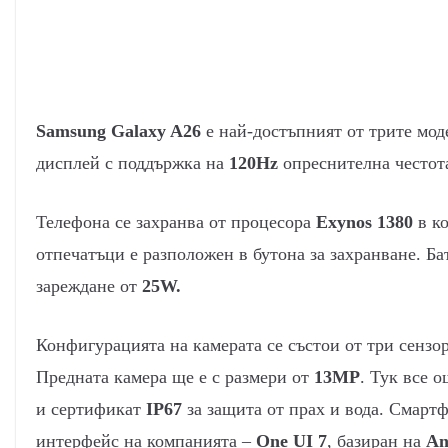
Samsung Galaxy A26
е най-достъпният от трите моде
дисплей с поддържка на
120Hz
опреснителна честот
Телефона се захранва от процесора
Exynos 1380
в к
отпечатъци е разположен в бутона за захранване. Ба
зареждане от
25W.
Конфигурацията на камерата се състои от три сензо
Предната камера ще е с размери от
13MP
. Тук все 
и сертификат
IP67
за защита от прах и вода. Смарт
интерфейс на компанията –
One UI 7
, базиран на
An