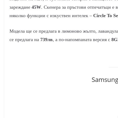
зареждане
45W
. Скенера за пръстови отпечатъци е 
няколко функции с изкуствен интелек –
Circle To S
Модела ще се предлага в лимоново жълто, лавандула,
се предлага на
739лв
, а по-напомпаната версия с
8G
Samsung