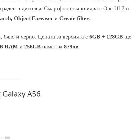
вграден в дисплея. Смартфона също идва с One UI 7 и
earch, Object Eareaser
и
Create filter
.
 бяло и черно. Цената за версията с
6GB + 128GB
ще
B RAM
и
256GB
памет за
879лв
.
 Galaxy A56