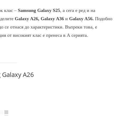
ок клас –
Samsung Galaxy S25
, а сега е ред и на
оделите
Galaxy A26, Galaxy A36
и
Galaxy A56.
Подобно
о се отнася до характеристики. Въпреки това, е
ия от високият клас е пренеса в А серията.
 Galaxy A26