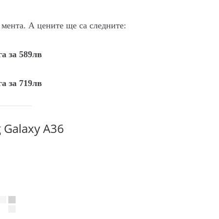
 мента. А цените ще са следните:
а за 589лв
а за 719лв
 Galaxy A36