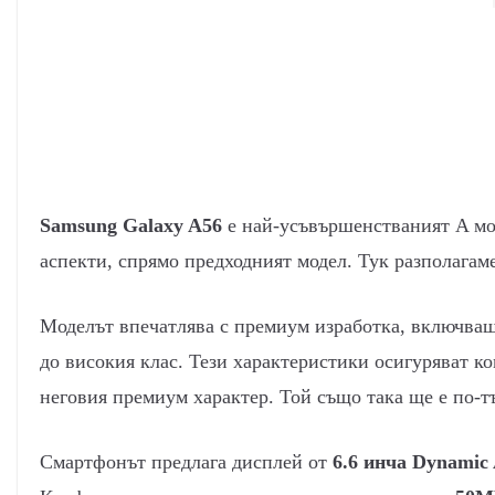
Samsung Galaxy A56
е най-усъвършенстваният A мод
аспекти, спрямо предходният модел. Тук разполагам
Моделът впечатлява с премиум изработка, включва
до високия клас. Тези характеристики осигуряват к
неговия премиум характер. Той също така ще е по-т
Смартфонът предлага дисплей от
6.6 инча Dynami