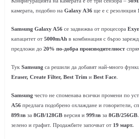
Конфигурацията на камерата е от три сензора –
50
камерата, подобно на
Galaxy A36
ще е с резолюция
Samsung Galaxy A56
се задвижва от процесора
Exyn
капацитет от
5000mAh
в комбинация с бързо зареж
предложи до
20% по-добра производителност
спря
Тук
Samsung
са решили да добавят най-много функ
Eraser, Create Filter, Best Trim
и
Best Face
.
Samsung
често не споменава всички промени по ус
A56
предлага подобрено охлаждане и говорители, с
899лв
за
8GB/128GB
версия и
999лв
за
8GB/256GB
зелено и графит. Продажбите започват от
19 март.