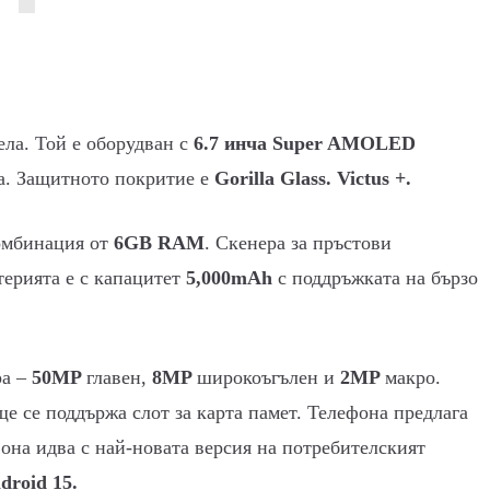
ла. Той е оборудван с
6.7 инча
Super AMOLED
а. Защитното покритие е
Gorilla Glass. Victus +.
омбинация от
6GB RAM
. Скенера за пръстови
терията е с капацитет
5,000mAh
с поддръжката на бързо
ра –
50MP
главен,
8MP
широкоъгълен и
2MP
макро.
още се поддържа слот за карта памет. Телефона предлага
фона идва с най-новата версия на потребителският
droid 15.