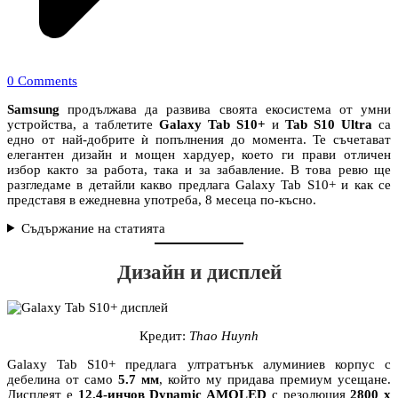
0 Comments
Samsung
продължава да развива своята екосистема от умни
устройства, а таблетите
Galaxy Tab S10+
и
Tab S10 Ultra
са
едно от най-добрите ѝ попълнения до момента. Те съчетават
елегантен дизайн и мощен хардуер, което ги прави отличен
избор както за работа, така и за забавление. В това ревю ще
разгледаме в детайли какво предлага Galaxy Tab S10+ и как се
представя в ежедневна употреба, 8 месеца по-късно.
Съдържание на статията
Дизайн и дисплей
Кредит:
Thao Huynh
Galaxy Tab S10+ предлага ултратънък алуминиев корпус с
дебелина от само
5.7 мм
, който му придава премиум усещане.
Дисплеят е
12.4-инчов Dynamic AMOLED
с резолюция
2800 x