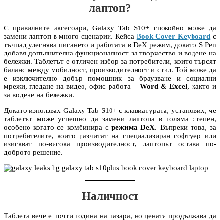
лаптоп?
С правилните аксесоари, Galaxy Tab S10+ спокойно може да
замени лаптоп в много сценарии. Кейса
Book Cover Keyboard
с
тъчпад улеснява писането и работата в DeX режим, докато S Pen
добавя допълнителна функционалност за творчество и водене на
бележки. Таблетът е отличен избор за потребители, които търсят
баланс между мобилност, производителност и стил. Той може да
е изключително добър помощник за браузване и социални
мрежи, гледане на видео, офис работа –
Word & Excel
, както и
за водене на бележки.
Докато използвах Galaxy Tab S10+ с клавиатурата, установих, че
таблетът може успешно да замени лаптопа в голяма степен,
особено когато се комбинира с
режима DeX
. Въпреки това, за
потребителите, които разчитат на специализиран софтуер или
изискват по-висока производителност, лаптопът остава по-
доброто решение.
Наличност
Таблета вече е почти година на пазара, но цената продължава да