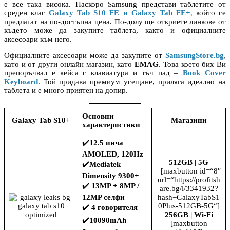
е все така висока. Наскоро Samsung представи таблетите от
среден клас
Galaxy Tab S10 FE и Galaxy Tab FE+
,
който се
предлагат на по-достъпна цена. По-долу ще откриете линкове от
където може да закупите таблета, както и официалните
аксесоари към него.
Официалните аксесоари може да закупите от
SamsungStore.bg
,
като и от други онлайн магазин, като
EMAG
. Това което бих Ви
препоръчвал е кейса с клавиатура и тъч пад –
Book Cover
Keyboard
. Той придава премиум усещане, приляга идеално на
таблета и е много приятен на допир.
Основни
Galaxy Tab S10+
Магазини
характеристики
✔️
12.5 инча
AMOLED, 120Hz
512GB | 5G
✔️
Mediatek
[maxbutton id=“8″
Dimensity 9300+
url=“https://profitsh
✔️
13MP + 8MP /
are.bg/l/3341932?
12MP селфи
hash=GalaxyTabS1
0Plus-512GB-5G“]
✔️
4 говорителя
256GB | Wi-Fi
✔️
10090mAh
[maxbutton