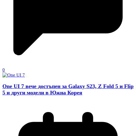
0
One UI 7 вече достъпен за Galaxy S23, Z Fold 5 и Flip
5 и други модели в Южна Корея