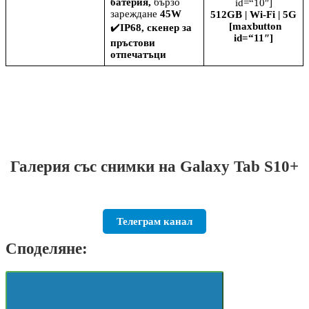
батерия,
бързо
id=“10″]
зареждане
45W
512GB | Wi-Fi | 5G
[maxbutton
✔️
IP68, скенер за
id=“11″]
пръстови
отпечатъци
Галерия със снимки на Galaxy Tab S10+
Телеграм канал
Споделяне: