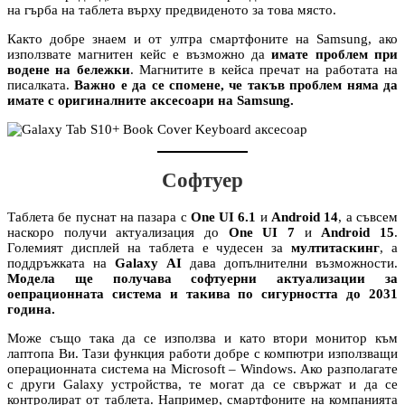
на гърба на таблета върху предвиденото за това място.
Както добре знаем и от ултра смартфоните на Samsung, ако
използвате магнитен кейс е възможно да
имате проблем при
водене на бележки
. Магнитите в кейса пречат на работата на
писалката.
Важно е да се спомене, че такъв проблем няма да
имате с оригиналните аксесоари на Samsung.
Софтуер
Таблета бе пуснат на пазара с
One UI 6.1
и
Android 14
, а съвсем
наскоро получи актуализация до
One UI 7
и
Android 15
.
Големият дисплей на таблета е чудесен за
мултитаскинг
, а
поддръжката на
Galaxy AI
дава допълнителни възможности.
Модела ще получава софтуерни актуализации за
оепрационната система и такива по сигурността до 2031
година.
Може също така да се използва и като втори монитор към
лаптопа Ви. Тази функция работи добре с компютри използващи
операционната система на Microsoft – Windows. Ако разполагате
с други Galaxy устройства, те могат да се свържат и да се
контролират от таблета. Например, смартфоните на компанията