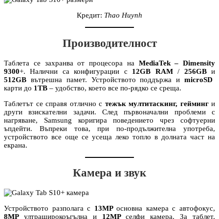
Кредит:
Thao Huynh
Производителност
Таблета се захранва от процесора на
MediaTek – Dimensity
9300
+. Налични са конфигурации с
12GB RAM
/
256GB
и
512GB
вътрешна памет. Устройството поддържа и
microSD
карти до
1TB
– удобство, което все по-рядко се среща.
Таблетът се справя отлично с
тежък мултитаскинг, гейминг
и
други взискателни задачи. След първоначални проблеми с
нагряване, Samsung коригира поведението чрез софтуерни
ъпдейти. Въпреки това, при по-продължителна употреба,
устройството все още се усеща леко топло в долната част на
екрана.
Камера и звук
Устройството разполага с
13MP
основна камера с автофокус,
8MP
ултраширокоъгълна и
12MP
селфи камера. За таблет,