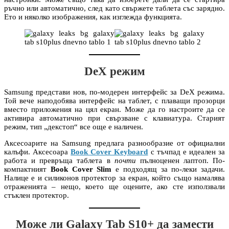
ръчно или автоматично, след като свържете таблета със зарядно.
Ето и няколко изображения, как изглежда функцията.
DeX режим
Samsung представи нов, по-модерен интерфейс за DeX режима.
Той вече наподобява интерфейс на таблет, с плаващи прозорци
вместо приложения на цял екран. Може да го настроите да се
активира автоматично при свързване с клавиатура. Старият
режим, тип „декстоп“ все още е наличен.
Аксесоарите на Samsung предлага разнообразие от официални
калъфи. Аксесоара
Book Cover Keyboard
с тъчпад е идеален за
работа и превръща таблета в
почти
пълноценен лаптоп. По-
компактният
Book Cover Slim
е подходящ за по-леки задачи.
Налице е и силиконов протектор за екран, който също намалява
отраженията – нещо, което ще оцените, ако сте използвали
стъклен протектор.
Може ли Galaxy Tab S10+ да замести