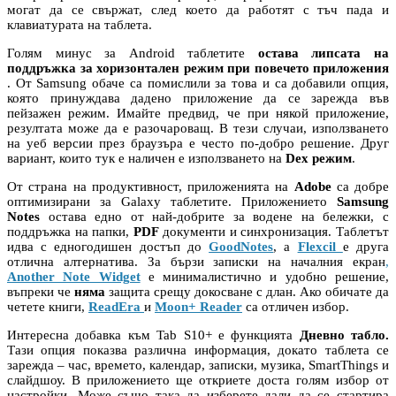
могат да се свържат, след което да работят с тъч пада и
клавиатурата на таблета.
Голям минус за Android таблетите
остава липсата на
поддръжка за хоризонтален режим при повечето приложения
. От Samsung обаче са помислили за това и са добавили опция,
която принуждава дадено приложение да се зарежда във
пейзажен режим. Имайте предвид, че при някой приложение,
резултата може да е разочароващ. В тези случаи, използването
на уеб версии през браузъра е често по-добро решение. Друг
вариант, които тук е наличен е използването на
Dex режим
.
От страна на продуктивност, приложенията на
Adobe
са добре
оптимизирани за Galaxy таблетите. Приложението
Samsung
Notes
остава едно от най-добрите за водене на бележки, с
поддръжка на папки,
PDF
документи и синхронизация. Таблетът
идва с едногодишен достъп до
GoodNotes
, а
Flexcil
е друга
отлична алтернатива. За бързи записки на началния екран
,
Another Note Widget
е минималистично и удобно решение,
въпреки че
няма
защита срещу докосване с длан. Ако обичате да
четете книги,
ReadEra
и
Moon+ Reader
са отличен избор.
Интересна добавка към Tab S10+ е функцията
Дневно табло.
Тази опция показва различна информация, докато таблета се
зарежда – час, времето, календар, записки, музика, SmartThings и
слайдшоу. В приложението ще откриете доста голям избор от
настройки. Може също така да изберете дали да се стартира