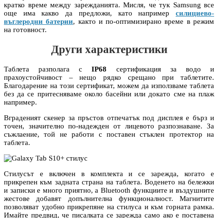
кратко време между зарежданията. Мисля, че тук Samsung все
още има какво да предложи, като например
силициево-
въглеродни батерии
, както и по-оптимизирано време в режим
на готовност.
Други характеристики
Таблета разполага с
IP68
сертификация за водо и
прахоустойчивост – нещо рядко срещано при таблетите.
Благодарение на този сертификат, можем да използваме таблета
без да се притесняваме около басейни или докато сме на плаж
например.
Вграденият скенер за пръстов отпечатък под дисплея е бърз и
точен, значително по-надежден от лицевото разпознаване. За
съжлаение, той не работи с поставен стъклен протектор на
таблета.
Стилусът е включен в комплекта и се зарежда, когато е
прикрепен към задната страна на таблета. Воденето на бележки
и записки е много приятно, а Bluetooth функциите и въздушните
жестове добавят допълнителна функционалност. Магнитите
позволяват удобно прикрепяне на стилуса и към горната рамка.
Имайте предвид, че писалката се зарежда само ако е поставена