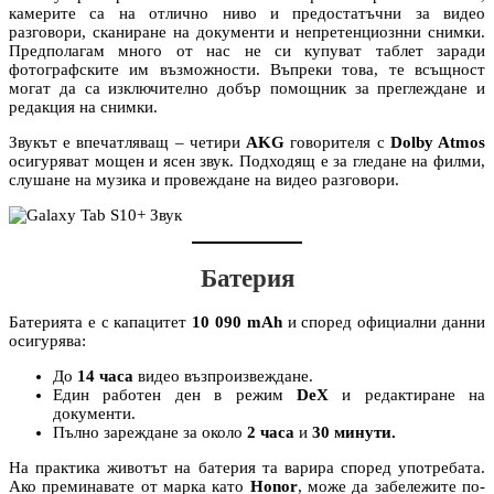
камерите са на отлично ниво и предостатъчни за видео
разговори, сканиране на документи и непретенциознни снимки.
Предполагам много от нас не си купуват таблет заради
фотографските им възможности. Въпреки това, те всъщност
могат да са изключително добър помощник за преглеждане и
редакция на снимки.
Звукът е впечатляващ – четири
AKG
говорителя с
Dolby Atmos
осигуряват мощен и ясен звук. Подходящ е за гледане на филми,
слушане на музика и провеждане на видео разговори.
Батерия
Батерията е с капацитет
10 090 mAh
и според официални данни
осигурява:
До
14 часа
видео възпроизвеждане.
Един работен ден в режим
DeX
и редактиране на
документи.
Пълно зареждане за около
2 часа
и
30 минути.
На практика животът на батерия та варира според употребата.
Ако преминавате от марка като
Honor
, може да забележите по-