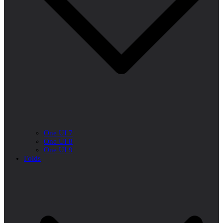
One UI 7
One UI 8
One UI 9
Folds