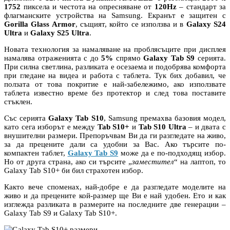
1752
пиксела и честота на опресняване от
120Hz
– стандарт за
флагманските устройства на Samsung. Екранът е защитен с
Gorilla Glass Armor
, същият, който се използва и в
Galaxy S24
Ultra
и
Galaxy S25 Ultra
.
Новата технология за намаляване на проблясъците при дисплея
намалява отраженията с до
5%
спрямо
Galaxy Tab S9
серията.
При силна светлина, разликата е осезаема и подобрява комфорта
при гледане на видеа и работа с таблета. Тук бих добавил, че
ползата от това покритие е най-забележимо, ако използвате
таблета известно време без протектор и след това поставите
стъклен.
Със серията
Galaxy Tab S10
, Samsung премахва базовия модел,
като сега изборът е между
Tab S10+
и
Tab S10 Ultra
– и двата с
внушителни размери. Препоръчвам Ви да ги разгледате на живо,
за да прецените дали са удобни за Вас. Ако търсите по-
компактен таблет,
Galaxy Tab S9
може да е по-подходящ избор.
Но от друга страна, ако си търсите „
заместител
“ на лаптоп, то
Galaxy Tab S10+ би бил страхотен избор.
Както вече споменах, най-добре е да разгледате моделите на
живо и да прецените кой-размер ще Ви е най удобен. Ето и как
изглежда разликата в размерите на последните две генерации –
Galaxy Tab S9 и Galaxy Tab S10+.