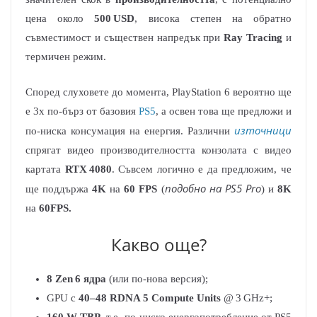
цена около
500 USD
, висока степен на обратно
съвместимост и съществен напредък при
Ray Tracing
и
термичен режим.
Според слуховете до момента, PlayStation 6 вероятно ще
е 3х по-бърз от базовия
PS5
, а освен това ще предложи и
източници
по-ниска консумация на енергия. Различни
спрягат видео производителността конзолата с видео
картата
RTX 4080
. Съвсем логично е да предложим, че
подобно на PS5 Pro
ще поддържа
4K
на
60 FPS
(
) и
8K
на
60FPS.
Какво още?
8 Zen 6 ядра
(или по-нова версия);
GPU с
40–48 RDNA 5 Compute Units
@ 3 GHz+;