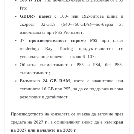
160 W TBP
, т.е. по-ниско енергопотребление от PS5
Pro;
GDDR7 памет
с 160‑ или 192‑битова шина и
скорост 32 GT/s (640–768 GB/s)—по-бърза от
използваната при PS5 Pro памет;
3× производителност спрямо PS5
при raster
rendering; Ray Tracing продуктивността се
увеличава още повече — около 6–10×;
Обратна съвместимост с PS5 и PS4, без PS3-
съвместимост ;
Възможно
24 GB RAM
, което е значително над
сегашните 16 GB при PS5, за да се поддържа висока
резолюция и детайлност.
Производството на конзолата се очаква да започне през
средата
на
2027 г.
, а официалният анонс да е към
края
на 2027 или началото на 2028 г.