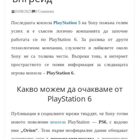
03/08/2025
0 Comments
Последната конзола
PlayStation 5
на Sony пожъна голям
успех и е съвсем логично компанията да започне
работата си по PlayStation 6. За разлика от други
технологични компании, слуховете и лийковете около
Sony не са толкова чести. Въпреки това, в интернет
простраството се появи информация за следващата
игрова конзола –
PlayStation 6.
Какво можем да очакваме от
PlayStation 6
Публикации в социалните мрежи твърдят, че Sony готви
новото поколение
конзола
PlayStation —
PS6
, с кодово
име
„Orion“
. Тези първи неофициални данни обещават
значителен скок в
производителността
, с потенциално