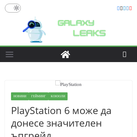
Skip
to
content
НОВИНИ
ГЕЙМИНГ
КОНЗОЛИ
PlayStation 6 може да
донесе значителен
ъпгрейд