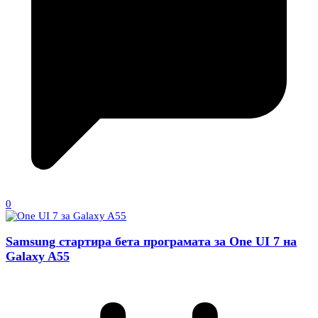
0
Samsung стартира бета програмата за One UI 7 на
Galaxy A55