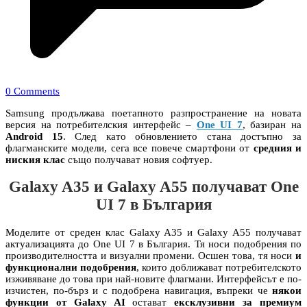
0 Comments
Samsung продължава поетапното разпространение на новата
версия на потребителския интерфейс –
One UI 7
, базиран на
Android 15
. След като обновлението стана достъпно за
флагманските модели, сега все повече смартфони от
средния и
ниския клас
също получават новия софтуер.
Galaxy A35 и Galaxy A55 получават One
UI 7 в България
Моделите от среден клас Galaxy A35 и Galaxy A55 получават
актуализацията до One UI 7 в България. Тя носи подобрения по
производителността и визуални промени. Осшен това, тя носи
и
функционални подобрения
, които доближават потребителското
изживяване до това при най-новите флагмани. Интерфейсът е по-
изчистен, по-бърз и с подобрена навигация, въпреки че
някои
функции от Galaxy AI
остават
ексклузивни за премиум