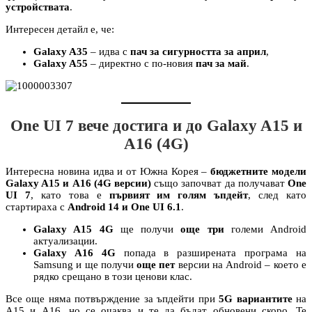
устройствата
.
Интересен детайл е, че:
Galaxy A35
– идва с
пач за сигурността за април
,
Galaxy A55
– директно с по-новия
пач за май
.
One UI 7 вече достига и до Galaxy A15 и
A16 (4G)
Интересна новина идва и от Южна Корея –
бюджетните модели
Galaxy A15 и A16 (4G версии)
също започват да получават
One
UI 7
, като това е
първият им голям ъпдейт
, след като
стартираха с
Android 14 и One UI 6.1
.
Galaxy A15 4G
ще получи
още три
големи Android
актуализации.
Galaxy A16 4G
попада в разширената програма на
Samsung и ще получи
още пет
версии на Android – което е
рядко срещано в този ценови клас.
Все още няма потвърждение за ъпдейти при
5G вариантите
на
A15 и A16, но се очаква и те да бъдат обновени скоро. Те