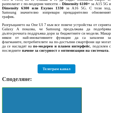
разполагат с по-модерни чипсети –
Dimensity 6100+
за A15 5G и
Dimensity 6300 или Exynos 1330
за A16 5G. С този ход,
Samsung значително изпревари превдарително обновеният
график.
Разгръщането на One UI 7 към все повече устройства от серията
Galaxy A показва, че Samsung продължава да подобрява
дългосрочната поддръжка дори за бюджетните си модели. Макар
някои от най-иновативните функции да са запазени за
флагманите, потребителите на по-достъпни смартфони ще могат
да се насладят на
по-модерен и плавен интерфейс
, подсилен с
последните
пачове за сигурност
и
оптимизации на системата
.
Телеграм канал
Споделяне: