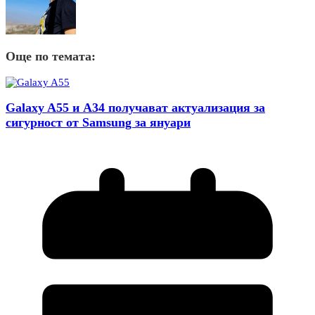
Още по темата:
Galaxy A55 и A34 получават актуализация за
сигурност от Samsung за януари