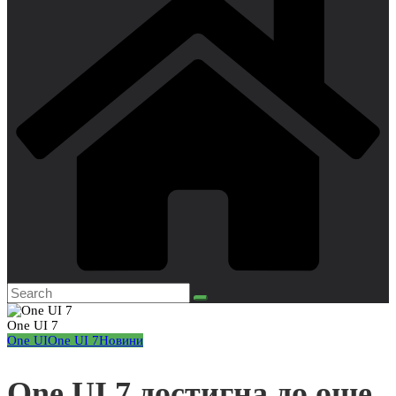
One UI 7
One UI
One UI 7
Новини
One UI 7 достигна до още