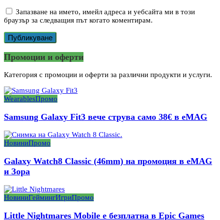
Запазване на името, имейл адреса и уебсайта ми в този
браузър за следващия път когато коментирам.
Промоции и оферти
Категория с промоции и оферти за различни продукти и услуги.
Wearables
Промо
Samsung Galaxy Fit3 вече струва само 38€ в eMAG
Новини
Промо
Galaxy Watch8 Classic (46mm) на промоция в eMAG
и Зора
Новини
Гейминг
Игри
Промо
Little Nightmares Mobile е безплатна в Epic Games