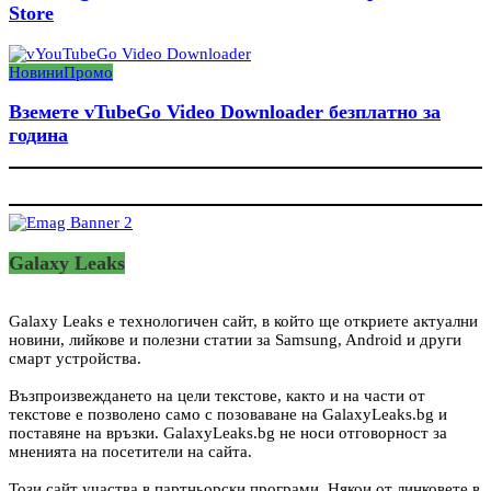
Store
Новини
Промо
Вземете vTubeGo Video Downloader безплатно за
година
Galaxy Leaks
Galaxy Leaks е технологичен сайт, в който ще откриете актуални
новини, лийкове и полезни статии за Samsung, Android и други
смарт устройства.
Възпроизвеждането на цели текстове, както и на части от
текстове е позволено само с позоваване на GalaxyLeaks.bg и
поставяне на връзки. GalaxyLeaks.bg не носи отговорност за
мненията на посетители на сайта.
Този сайт участва в партньорски програми. Някои от линковете в