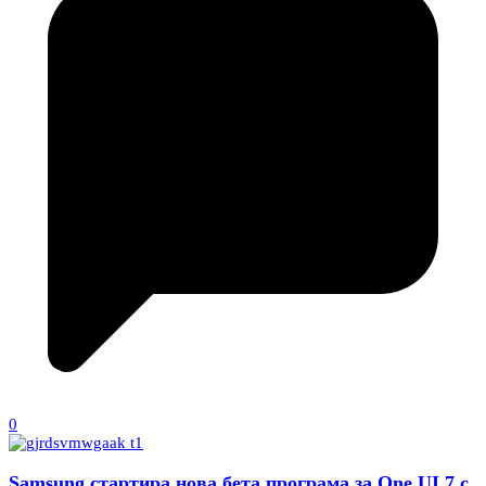
0
Samsung стартира нова бета програма за One UI 7 с