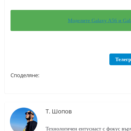
Моделите Galaxy A56 и Gala
Телег
Споделяне:
Т. Шопов
Технологичен ентусиаст с фокус вър