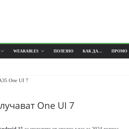
WEARABLES
ПОЛЕЗНО
КАК ДА…
ПРОМО
олучават One UI 7
Android 15
за моделите от среден клас за 2024 година –