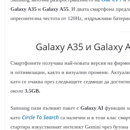
Galaxy A35
и
Galaxy A55
. И двата смартфона пред
опреснителна честота от 120Hz, издръжливи батерии
Galaxy A35 и Galaxy 
Смартфоните получава най-новата версия на фирмен
и оптимизации, както и визуални промени. Актуализ
като се очаква през следващите седмици да достигне
около
3.5GB.
Samsung пази пълният пакет с
Galaxy AI
функции за 
Circle To Search
като
са налични и в този клас смар
стартира изкуственият интелект Gemini чрез бутона