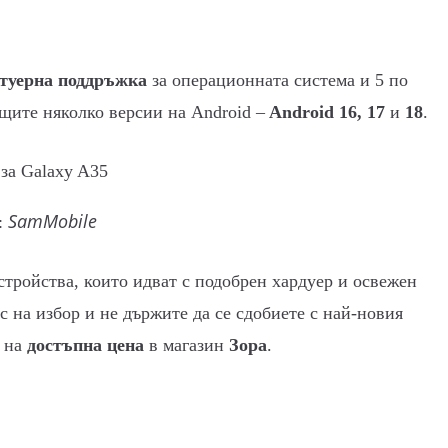
фтуерна поддръжка
за операционната система и 5 по
ащите няколко версии на Android –
Android 16, 17
и
18
.
SamMobile
:
стройства, които идват с подобрен хардуер и освежен
ес на избор и не държите да се сдобиете с най-новия
т на
достъпна цена
в магазин
Зора
.