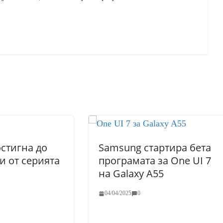
остигна до
Samsung стартира бета
и от серията
програмата за One UI 7
на Galaxy A55
04/04/2025
0