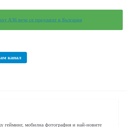
xy A36 вече се предлагат в България
рам канал
ху гейминг, мобилна фотография и най-новите