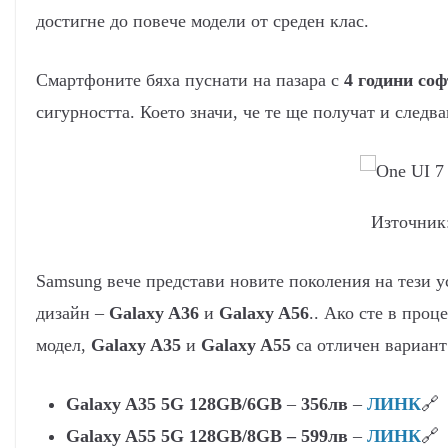
достигне до повече модели от среден клас.
Смартфоните бяха пуснати на пазара с
4 години со
сигурността. Което значи, че те ще получат и следв
Източник
Samsung вече представи новите поколения на тези у
дизайн –
Galaxy A36
и
Galaxy A56
.. Ако сте в проц
модел,
Galaxy A35
и
Galaxy A55
са отличен вариан
Galaxy A35 5G 128GB/6GB
–
356лв
–
ЛИНК
🔗
Galaxy A55 5G
128GB/8GB – 599лв
–
ЛИНК
🔗