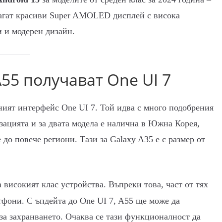
лагат красиви Super AMOLED дисплей с висока
 и модерен дизайн.
A55 получават One UI 7
ият интерфейс One UI 7. Той идва с много подобрения
ацията и за двата модела е налична в Южна Корея,
 до повече региони. Тази за Galaxy A35 е с размер от
високият клас устройства. Въпреки това, част от тях
тфони. С ъпдейта до One UI 7, A55 ще може да
 за захранването. Очаква се тази функционалност да