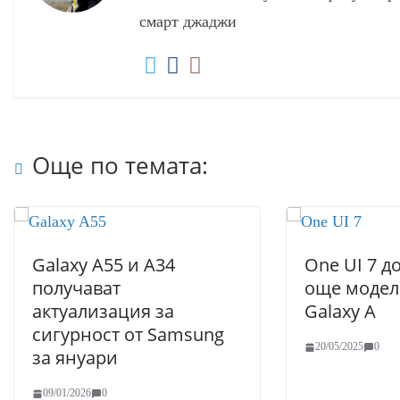
смарт джаджи
Още по темата:
Galaxy A55 и A34
One UI 7 д
получават
още модел
актуализация за
Galaxy A
сигурност от Samsung
20/05/2025
0
за януари
09/01/2026
0