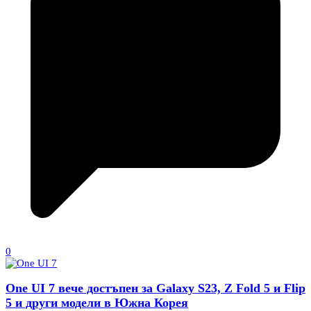
0
One UI 7 вече достъпен за Galaxy S23, Z Fold 5 и Flip
5 и други модели в Южна Корея