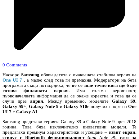
0 Comments
Наскоро
Samsung
обяви датите с очакваната стабилна версия на
One UI 7
, а малко след това ги премахна. Модератори на бета
програмата също потвърдиха, че
не се знае точно кога ще бъде
готова финалната версия
. Има голяма вероятност,
първоначалната информация да се окаже коректна и това да се
случи през
април
. Между временно, моделите
Galaxy S9,
Galaxy S9+
,
Galaxy Note 9
и
Galaxy S10
e получиха порт на
One
UI 7
с
Galaxy AI
Samsung представи серията Galaxy S9 и Galaxy Note 9 през 2018
година. Това бяха изключително иновативни модели. Те
предлагаха премиум характеристики и усещане – и
звит екран,
стилус с Bluetooth функционалност (
при Note 9
), слот за