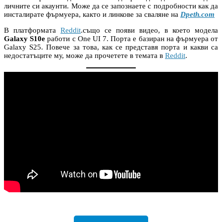
личните си акаунти. Може да се запознаете с подробности как да
инсталирате фърмуера, както и линкове за сваляне на
Dpeth.com
В платформата
Reddit
.също се появи видео, в което модела
Galaxy S10e
работи с One UI 7. Порта е базиран на фърмуера от
Galaxy S25. Повече за това, как се представя порта и какви са
недостатъците му, може да прочетете в темата в
Reddit
.