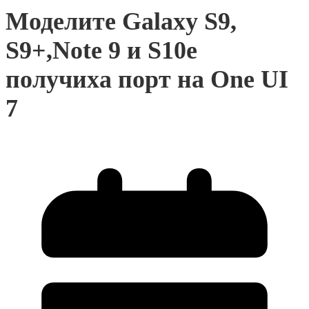
Моделите Galaxy S9,
S9+,Note 9 и S10e
получиха порт на One UI
7