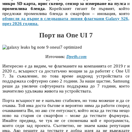
микро SD карта, ирис скенер
,
сензор за измерване на пулса
и
променлива бленда
. Корейският гигант бе първият, който
предложи променлива бленда в смартфон – иновация, която
обмисля да върне в следващата линия флагмани Galaxy S26,
през 2026 година.
Порт на One UI 7
Източник:
Dpeth.com
Интересно е да видим, че флагманите на компанията от 2019 г и
2020 г., всъщност са достатъчно мощни за да работят с One UI
7. За съжаление, по това време андроид устройствата се
поддържаха софтуерно само 2 години. За наше щастие, Samsung
реши да увеличи софтуерната поддържка до 7 години, което
значително удължава живота на устройствата.
Порта всъщност не е напълно стабилен, но това можеше и да се
очаква. Той има доста бъгове и вероятно няма да работи според
очакванията Ви, но ако сте ентусиаст, който иска да тества нещо
ново на стария си смартфон – може да тествате фърмуера.
Имайте предвид, че тук не се споменава кой е програмиста,
които седи зад проекта. Съответно, не знаем каква репутация
има. Ако решите да тествате е добра идея да не въвеждате