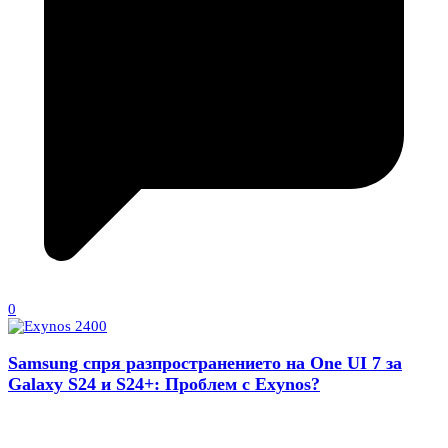
0
Samsung спря разпространението на One UI 7 за
Galaxy S24 и S24+: Проблем с Exynos?