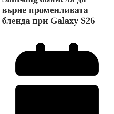
върне променливата
бленда при Galaxy S26