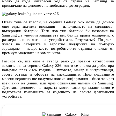
могло да бъде интересен ход от страна на Samsung за
привличане на феновете на мобилната фотография.
Освен това се говори, че серията Galaxy S26 може да донесе
още една значима иновация – използването на силициево-
въглеродни батерии. Този нов тип батерии би позволил на
Samsung да увеличи капацитета им, без да прави компромис с
размера или теглото на устройствата. Резултатът? По-дълъг
живот на батерията и вероятно поддръжка на по-бързо
зареждане – нещо, което потребителите отдавна очакват от
премиум моделите на компанията.
Разбира се, все още е твърде рано да правим категорични
заключения за серията Galaxy S26, която се очаква да дебютира
най-рано през 2026 година. Слуховете, макар и интригуващи,
засега остават в сферата на спекулациите. През следващите
месеци вероятно ще получим повече информация – било то чрез
изтичания на данни, или чрез официални намеци от Samsung.
Дотогава феновете на марката могат само да гадаят какво е
подготвила компанията за бъдещето на своите флагмански
устройства.