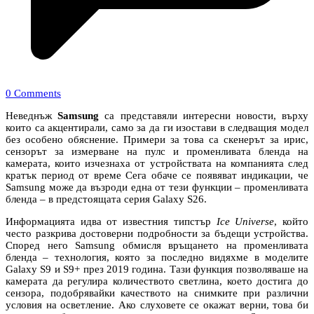
0 Comments
Неведнъж
Samsung
са представяли интересни новости, върху
които са акцентирали, само за да ги изостави в следващия модел
без особено обяснение. Примери за това са скенерът за ирис,
сензорът за измерване на пулс и променливата бленда на
камерата, които изчезнаха от устройствата на компанията след
кратък период от време Сега обаче се появяват индикации, че
Samsung може да възроди една от тези функции – променливата
бленда – в предстоящата серия Galaxy S26.
Информацията идва от известния типстър
Ice Universe
, който
често разкрива достоверни подробности за бъдещи устройства.
Според него Samsung обмисля връщането на променливата
бленда – технология, която за последно видяхме в моделите
Galaxy S9 и S9+ през 2019 година. Тази функция позволяваше на
камерата да регулира количеството светлина, което достига до
сензора, подобрявайки качеството на снимките при различни
условия на осветление. Ако слуховете се окажат верни, това би