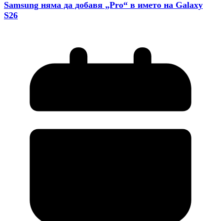
Samsung няма да добавя „Pro“ в името на Galaxy
S26