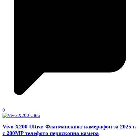
0
Vivo X200 Ultra: Флагманският камерафон за 2025 г.
с 200MP телефото перископна камера