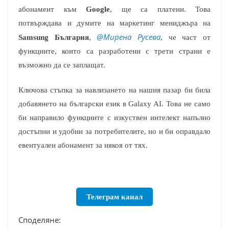
абонамент към
Google
, ще са платени. Това
потвърждава и думите на маркетинг мениджъра на
@Мирена Русева
Samsung България
,
, че част от
функциите, които са разработени с трети страни е
възможно да се заплащат.
Ключова стъпка за навлизането на нашия пазар би била
добавянето на български език в Galaxy AI. Това не само
би направило функциите с изкуствен интелект напълно
достъпни и удобни за потребителите, но и би оправдало
евентуален абонамент за някоя от тях.
Телеграм канал
Споделяне: