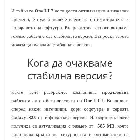
И тъй като
One UI 7
носи доста оптимизации и визуални
промени, е нужно повече време за оптимизирането и
полирането на софтуера. Въпреки това, отново виждаме
голямо забавяне със стабилната версия. Въпросът е, кога
можем да очакваме стаблината версия?
Кога да очакваме
стабилна версия?
Както вече разбрахме, компанията
продължава
работата
си по бета версията на
One UI 7.
Всъщност,
според някои източници, дори софтуера в серията
Galaxy S25
не е финалната версия. Наскоро моделите
получиха си актуализация с размер от
585 MB
, която
носи нова кръпка по сигурността и оптимизации на