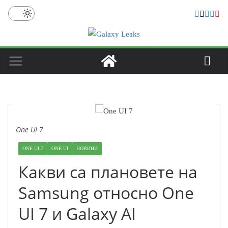
Skip
to
content
One UI 7
ONE UI 7
ONE UI
НОВИНИ
Какви са плановете на
Samsung относно One
UI 7 и Galaxy AI