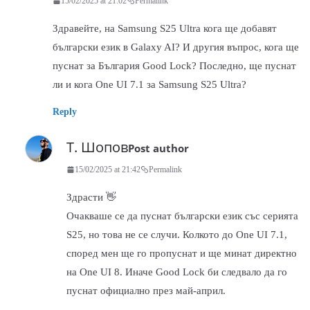
15/02/2025 at 21:02
Permalink
Здравейте, на Samsung S25 Ultra кога ще добавят
български език в Galaxy AI? И другия въпрос, кога ще
пуснат за България Good Lock? Последно, ще пуснат
ли и кога One UI 7.1 за Samsung S25 Ultra?
Reply
Т. Шопов
Post author
15/02/2025 at 21:42
Permalink
Здрасти 👋
Очакваше се да пуснат български език със серията
S25, но това не се случи. Колкото до One UI 7.1,
според мен ще го пропуснат и ще минат директно
на One UI 8. Иначе Good Lock би следвало да го
пуснат официално през май-април.