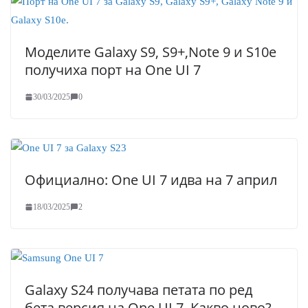
Моделите Galaxy S9, S9+,Note 9 и S10e
получиха порт на One UI 7
30/03/2025
0
Официално: One UI 7 идва на 7 април
18/03/2025
2
Galaxy S24 получава петата по ред
бета версия на One UI 7. Какво ново?