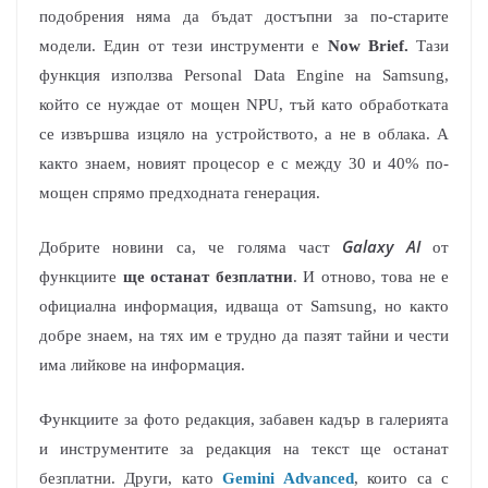
подобрения няма да бъдат достъпни за по-старите
модели. Един от тези инструменти е
Now Brief.
Тази
функция използва Personal Data Engine на Samsung,
който се нуждае от мощен NPU, тъй като обработката
се извършва изцяло на устройството, а не в облака. А
както знаем, новият процесор е с между 30 и 40% по-
мощен спрямо предходната генерация.
Galaxy AI
Добрите новини са, че голяма част
от
функциите
ще останат безплатни
. И отново, това не е
официална информация, идваща от Samsung, но както
добре знаем, на тях им е трудно да пазят тайни и чести
има лийкове на информация.
Функциите за фото редакция, забавен кадър в галерията
и инструментите за редакция на текст ще останат
безплатни. Други, като
Gemini Advanced
, които са с