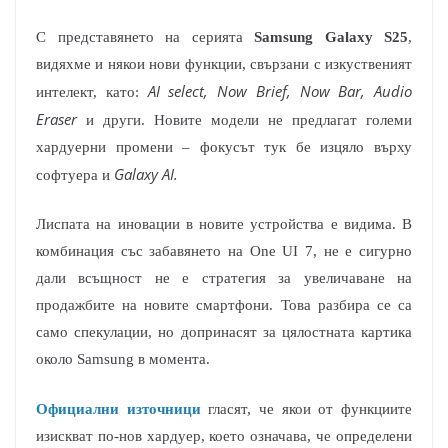
С представянето на серията
Samsung Galaxy S25
,
видяхме и някои нови функции, свързани с изкуственият
AI select, Now Brief, Now Bar, Audio
интелект, като:
Еraser
и други. Новите модели не предлагат големи
хардуерни промени – фокусът тук бе изцяло върху
Galaxy AI.
софтуера и
Лиспата на иновации в новите устройства е видима. В
комбинация със забавянето на One UI 7, не е сигурно
дали всъщност не е стратегия за увеличаване на
продажбите на новите смартфони. Това разбира се са
само спекулации, но допринасят за цялостната картика
около Samsung в момента.
Официални източници
гласят, че якои от функциите
изискват по-нов хардуер, което означава, че определени