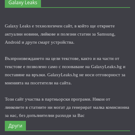
Galaxy Leaks
Galaxy Leaks е технологичен сайт, в който ще откриете
актуални новини, лийкове и полезни статии за Samsung,
Android и други смарт устройства.
Възпроизвеждането на цели текстове, както и на части от
текстове е позволено само с позоваване на GalaxyLeaks.bg и
поставяне на връзки. GalaxyLeaks.bg не носи отговорност за
мненията на посетители на сайта.
Този сайт участва в партньорски програми. Някои от
линковете в статиите ни могат да генерират малка комисионна
за нас, без допълнителни разходи за Вас
Други