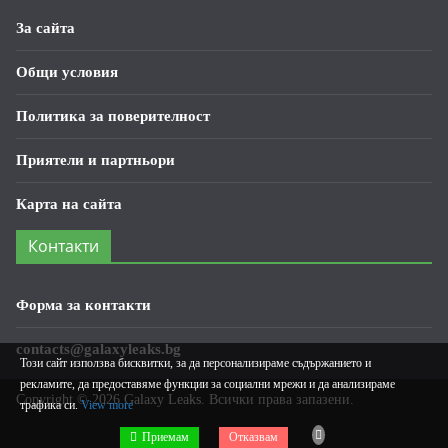
За сайта
Общи условия
Политика за поверителност
Приятели и партньори
Карта на сайта
Контакти
Форма за контакти
contacts@galaxyleaks.bg
Този сайт използва бисквитки, за да персонализираме съдържанието и
рекламите, да предоставяме функции за социални мрежи и да анализираме
Copyright © 2026
Galaxy Leaks
. Всички права запазени.
трафика си.
View more
Приемам
Отказвам