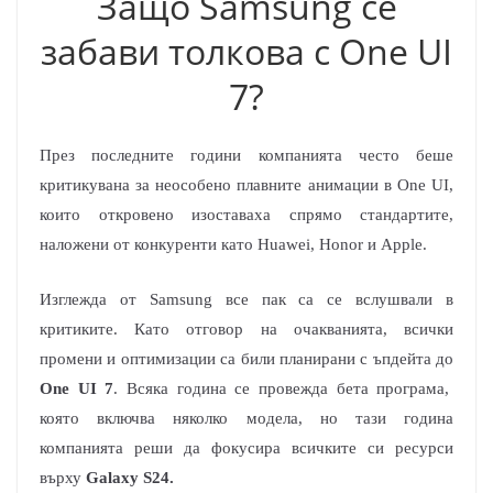
Защо Samsung се
забави толкова с One UI
7?
През последните години компанията често беше
критикувана за неособено плавните анимации в One UI,
които откровено изоставаха спрямо стандартите,
наложени от конкуренти като Huawei, Honor и Apple.
Изглежда от Samsung все пак са се вслушвали в
критиките. Като отговор на очакванията, всички
промени и оптимизации са били планирани с ъпдейта до
One UI 7
. Всяка година се провежда бета програма,
която включва няколко модела, но тази година
компанията реши да фокусира всичките си ресурси
върху
Galaxy S24.