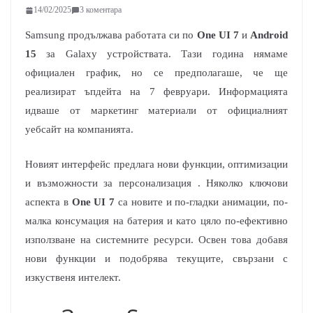
14/02/2025
3 коментара
Samsung продължава работата си по
One UI 7
и
Android
15
за Galaxy устройствата. Тази година нямаме
официален график, но се предполагаше, че ще
реализират ъпдейта на 7 февруари. Информацията
идваше от маркетинг материали от официалният
уебсайт на компанията.
Новият интерфейс предлага нови функции, оптимизации
и възможности за персонализация . Няколко ключови
аспекта в
One UI 7
са новите и по-гладки анимации, по-
малка консумация на батерия и като цяло по-ефективно
използване на системните ресурси. Освен това добавя
нови функции и подобрява текущите, свързани с
изкуственя интелект.