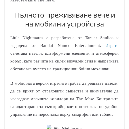
Пълното преживяване вече и
на мобилни устройства
Little Nightmares е разработена от Tarsier Studios и
издадена от Bandai Namco Entertainment.
Играта
съчетава пъзели, платформени елементи и атмосферен
хорър, като разчита на силен визуален стил и напрегната
обстановка вместо на традиционни бойни механики.
В мобилната версия играчите трябва да решават пъзели,
да се крият от страховити същества и внимателно да
изследват мрачните коридори на The Maw. Контролите
са адаптирани за тъчскрийн, което позволява по-удобно
управление на персонажа върху смартфон или таблет.