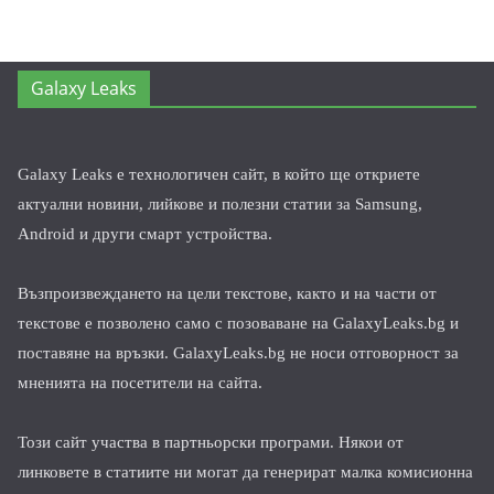
Galaxy Leaks
Galaxy Leaks е технологичен сайт, в който ще откриете
актуални новини, лийкове и полезни статии за Samsung,
Android и други смарт устройства.
Възпроизвеждането на цели текстове, както и на части от
текстове е позволено само с позоваване на GalaxyLeaks.bg и
поставяне на връзки. GalaxyLeaks.bg не носи отговорност за
мненията на посетители на сайта.
Този сайт участва в партньорски програми. Някои от
линковете в статиите ни могат да генерират малка комисионна