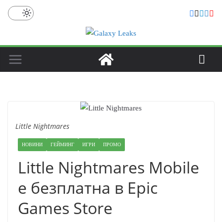
Skip
to
content
Little Nightmares
НОВИНИ
ГЕЙМИНГ
ИГРИ
ПРОМО
Little Nightmares Mobile
е безплатна в Epic
Games Store