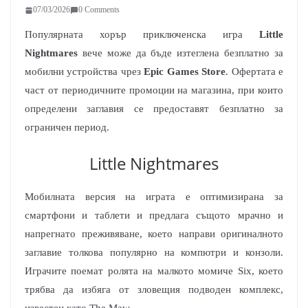
07/03/2026
0 Comments
Популярната хорър приключенска игра
Little
Nightmares
вече може да бъде изтеглена безплатно за
мобилни устройства чрез
Epic Games Store
. Офертата е
част от периодичните промоции на магазина, при които
определени заглавия се предоставят безплатно за
ограничен период.
Little Nightmares
Мобилната версия на играта е оптимизирана за
смартфони и таблети и предлага същото мрачно и
напрегнато преживяване, което направи оригиналното
заглавие толкова популярно на компютри и конзоли.
Играчите поемат ролята на малкото момиче Six, което
трябва да избяга от зловещия подводен комплекс,
известен като The Maw.