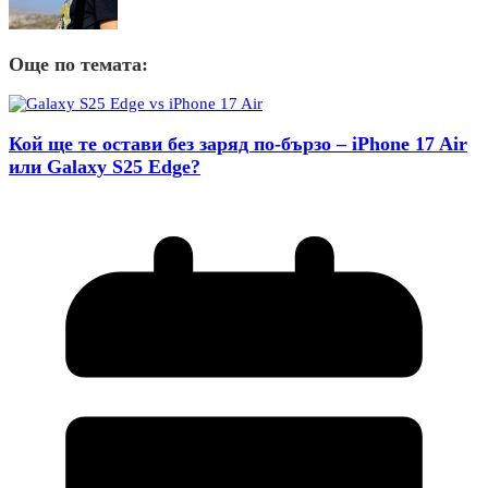
Още по темата:
Кой ще те остави без заряд по-бързо – iPhone 17 Air
или Galaxy S25 Edge?