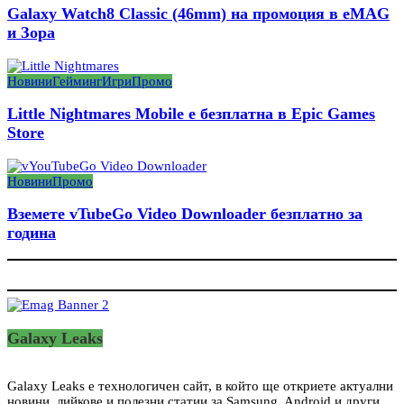
Galaxy Watch8 Classic (46mm) на промоция в eMAG
и Зора
Новини
Гейминг
Игри
Промо
Little Nightmares Mobile е безплатна в Epic Games
Store
Новини
Промо
Вземете vTubeGo Video Downloader безплатно за
година
Galaxy Leaks
Galaxy Leaks е технологичен сайт, в който ще откриете актуални
новини, лийкове и полезни статии за Samsung, Android и други