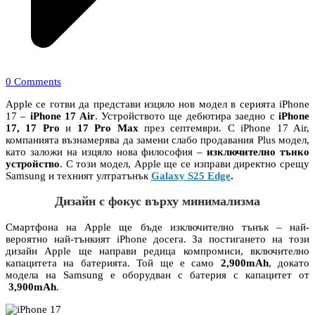
0 Comments
Apple се готви да представи изцяло нов модел в серията iPhone
17 –
iPhone 17 Air
. Устройството ще дебютира заедно с
iPhone
17, 17 Pro
и
17 Pro Max
през септември. С iPhone 17 Air,
компанията възнамерява да замени слабо продавания Plus модел,
като заложи на изцяло нова философия –
изключително тънко
устройство
. С този модел, Apple ще се изправи директно срещу
Samsung и техният ултратънък
Galaxy S25 Edge
.
Дизайн с фокус върху минимализма
Смартфона на Apple ще бъде изключително тънък – най-
вероятно най-тънкият iPhone досега. За постигането на този
дизайн Apple ще направи редица компромиси, включително
капацитета на батерията. Той ще е само
2,900mAh
, докато
модела на Samsung е оборудван с батерия с капацитет от
3,900mAh
.