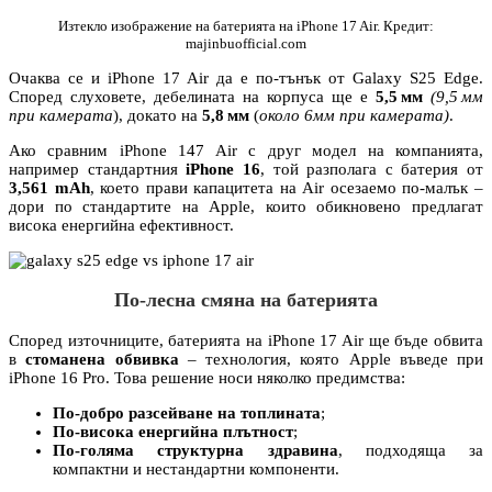
Изтекло изображение на батерията на iPhone 17 Air. Кредит:
majinbuofficial.com
Очаква се и iPhone 17 Air да е по-тънък от Galaxy S25 Edge.
Според слуховете, дебелината на корпуса ще е
5,5 мм
(9,5 мм
при камерата
), докато на
5,8 мм
(
около 6мм при камерата)
.
Ако сравним iPhone 147 Air с друг модел на компанията,
например стандартния
iPhone 16
, той разполага с батерия от
3,561 mAh
, което прави капацитета на Air осезаемо по-малък –
дори по стандартите на Apple, които обикновено предлагат
висока енергийна ефективност.
По-лесна смяна на батерията
Според източниците, батерията на iPhone 17 Air ще бъде обвита
в
стоманена обвивка
– технология, която Apple въведе при
iPhone 16 Pro. Това решение носи няколко предимства:
По-добро разсейване на топлината
;
По-висока енергийна плътност
;
По-голяма структурна здравина
, подходяща за
компактни и нестандартни компоненти.