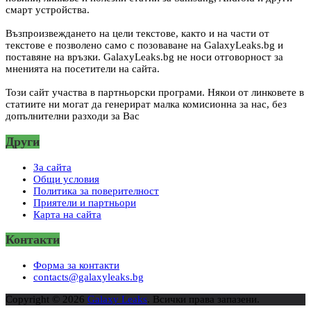
смарт устройства.
Възпроизвеждането на цели текстове, както и на части от
текстове е позволено само с позоваване на GalaxyLeaks.bg и
поставяне на връзки. GalaxyLeaks.bg не носи отговорност за
мненията на посетители на сайта.
Този сайт участва в партньорски програми. Някои от линковете в
статиите ни могат да генерират малка комисионна за нас, без
допълнителни разходи за Вас
Други
За сайта
Общи условия
Политика за поверителност
Приятели и партньори
Карта на сайта
Контакти
Форма за контакти
contacts@galaxyleaks.bg
Copyright © 2026
Galaxy Leaks
. Всички права запазени.