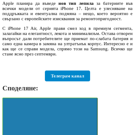
Apple планира да въведе
нов тип лепила
за батериите във
всички модели от серията iPhone 17. Целта е улесняване на
поддръжката и евентуална подмяна – нещо, което вероятно е
свързано с европейските изисквания за ремонтопригодност.
С iPhone 17 Air, Apple прави смел ход в премиум сегмента,
залагайки на елегантност, лекота и минимализъм. Остава отворен
въпросът дали потребителите ще приемат по-слабата батерия и
само една камера в замяна на ултратънък корпус. Интересно е и
как ще се справи модела, спрямо този на Samsung. Всичко ще
стане ясно през септември.
Телеграм канал
Споделяне: