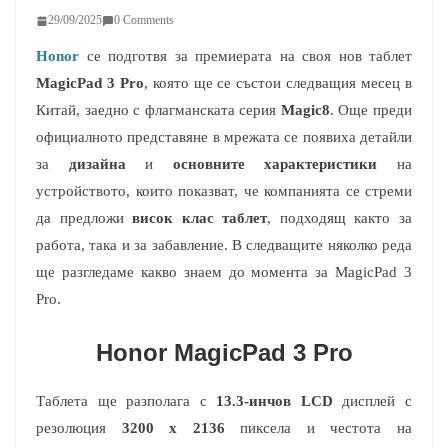
29/09/2025
0 Comments
Honor
се подготвя за премиерата на своя нов таблет
MagicPad 3 Pro
, която ще се състои следващия месец в
Китай, заедно с флагманската серия
Magic8
. Още преди
официалното представяне в мрежата се появиха детайли
за
дизайна
и
основните характеристики
на
устройството, които показват, че компанията се стреми
да предложи
висок клас таблет
, подходящ както за
работа, така и за забавление. В следващите няколко реда
ще разгледаме какво знаем до момента за MagicPad 3
Pro.
Honor MagicPad 3 Pro
Таблета ще разполага с
13.3-инчов LCD
дисплей с
резолюция
3200 x 2136
пиксела и честота на