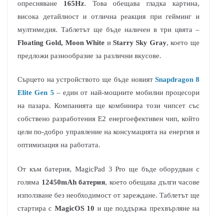
опресняване
165Hz
. Това обещава гладка картина,
висока детайлност и отлична реакция при гейминг и
мултимедия. Таблетът ще бъде наличен в три цвята –
Floating Gold, Moon White
и
Starry Sky Gray
, което ще
предложи разнообразие за различни вкусове.
Сърцето на устройството ще бъде новият
Snapdragon 8
Elite Gen 5
– един от най-мощните мобилни процесори
на пазара. Компанията ще комбинира този чипсет със
собствено разработения E2 енергоефективен чип, който
цели по-добро управление на консумацията на енергия и
оптимизация на работата.
От към батерия, MagicPad 3 Pro ще бъде оборудван с
голяма
12450mAh батерия
, което обещава дълги часове
използване без необходимост от зареждане. Таблетът ще
стартира с
MagicOS 10
и ще поддържа прехвърляне на