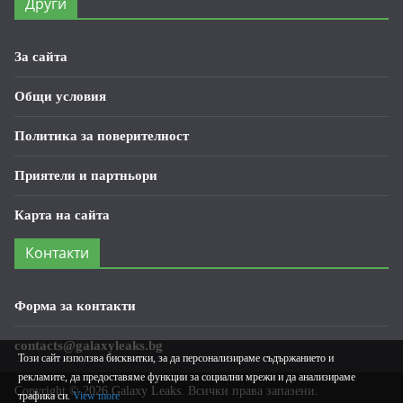
Други
За сайта
Общи условия
Политика за поверителност
Приятели и партньори
Карта на сайта
Контакти
Форма за контакти
contacts@galaxyleaks.bg
Този сайт използва бисквитки, за да персонализираме съдържанието и
рекламите, да предоставяме функции за социални мрежи и да анализираме
Copyright © 2026
Galaxy Leaks
. Всички права запазени.
трафика си.
View more