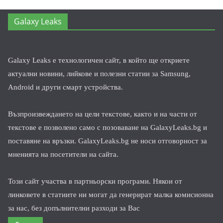
Galaxy Leaks
Galaxy Leaks е технологичен сайт, в който ще откриете
актуални новини, лийкове и полезни статии за Samsung,
Android и други смарт устройства.
Възпроизвеждането на цели текстове, както и на части от
текстове е позволено само с позоваване на GalaxyLeaks.bg и
поставяне на връзки. GalaxyLeaks.bg не носи отговорност за
мненията на посетители на сайта.
Този сайт участва в партньорски програми. Някои от
линковете в статиите ни могат да генерират малка комисионна
за нас, без допълнителни разходи за Вас