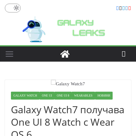
Skip
to
content
GALAXY WATCH
ONE UI
ONE UI 8
WEARABLES
НОВИНИ
Galaxy Watch7 получава
One UI 8 Watch с Wear
OS 6