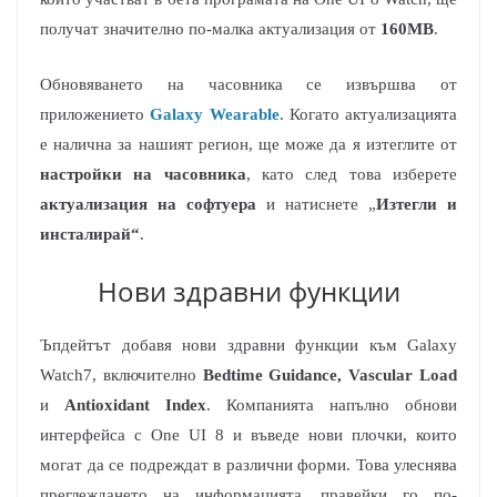
получат значително по-малка актуализация от
160MB
.
Обновяването на часовника се извършва от
приложението
Galaxy Wearable
. Когато актуализацията
е налична за нашият регион, ще може да я изтеглите от
настройки на часовника
, като след това изберете
актуализация на софтуера
и натиснете „
Изтегли и
инсталирай“
.
Нови здравни функции
Ъпдейтът добавя нови здравни функции към Galaxy
Watch7, включително
Bedtime Guidance, Vascular Load
и
Antioxidant Index
. Компанията напълно обнови
интерфейса с One UI 8 и въведе нови плочки, които
могат да се подреждат в различни форми. Това улеснява
преглеждането на информацията, правейки го по-