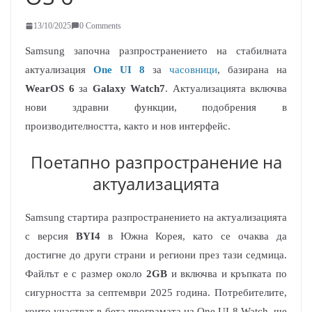
13/10/2025
0 Comments
Samsung започна разпространението на стабилната
актуализация
One UI 8
за
часовници
, базирана на
WearOS 6
за
Galaxy Watch7
. Актуализацията включва
нови здравни функции, подобрения в
производителността, както и нов интерфейс.
Поетапно разпространение на
актуализацията
Samsung стартира разпространението на актуализацията
с версия
BYI4
в Южна Корея, като се очаква да
достигне до други страни и региони през тази седмица.
Файлът е с размер около
2GB
и включва и кръпката по
сигурността за септември 2025 година. Потребителите,
които участват в бета програмата на One UI 8 Watch, ще