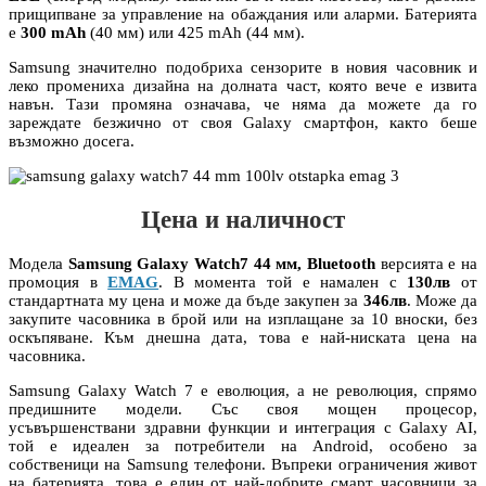
прищипване за управление на обаждания или аларми. Батерията
е
300 mAh
(40 мм) или 425 mAh (44 мм).
Samsung значително подобриха сензорите в новия часовник и
леко промениха дизайна на долната част, която вече е извитa
навън. Тази промяна означава, че няма да можете да го
зареждате безжично от своя Galaxy смартфон, както беше
възможно досега.
Цена и наличност
Модела
Samsung Galaxy Watch7 44 мм, Bluetooth
версията е на
промоция в
EMAG
. В момента той е намален с
130лв
от
стандартната му цена и може да бъде закупен за
346лв
. Може да
закупите часовника в брой или на изплащане за 10 вноски, без
оскъпяване. Към днешна дата, това е най-ниската цена на
часовника.
Samsung Galaxy Watch 7 е еволюция, а не революция, спрямо
предишните модели. Със своя мощен процесор,
усъвършенствани здравни функции и интеграция с Galaxy AI,
той е идеален за потребители на Android, особено за
собственици на Samsung телефони. Въпреки ограничения живот
на батерията, това е един от най-добрите смарт часовници за