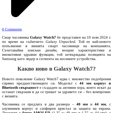
0 Comments
Смар часовника
Galaxy Watch7
бе представен на 10 юли 2024 г.
по време на събитието
Galaxy Unpacked
. Той ее най-новото
попълнение в линията смарт часовници на компанията.
Съчетавайки изискан дизайн, мощни характеристики и
иновативни здравни функции, той затвърждава позицията на
Samsung като лидер в сегмента на носимите устройства.
Какво ново в Galaxy Watch7?
Новото поколение Galaxy Watch7 идва с множество подобрения
спрямо предшествениците си. Моделът с
44 мм корпус и
Bluetooth свързаност
е създаден за активни хора, които искат да
останат свързани и да се грижат за здравето си – без компромис
с визията.
Часовника се предлага в два размера –
40 мм
и
44 мм
, с
алуминиев корпус и сапфирен кристал за защита на екрана.
Дисплеят е
Super AMOLED
(1.3″ за 40 мм и 1.5″ за 44 мм), с