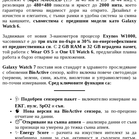
резолюция до
480×480
пиксела и яркост до
2000 нита
, което
гарантира отлична видимост дори на открито. Дизайнът е
изчистен и елегантен, с тънки рамки и удобна система за смяна
на каишките,
съвместима с предишни модели като Galaxy
Watch 6.
Задвижван от новия 3-нанометров процесор
Exynos W1000,
часовникът е до
три пъти по-бърз и 30% по-енергоефективен
от предшественика си
. С
2 GB RAM и 32 GB вградена памет,
той работи с
Wear OS 5
и
One UI Watch 6
, предлагайки плавна
работа и бързо отваряне на приложения.
Galaxy Watch 7
поставя нов стандарт в здравното проследяване
с обновения
BioActive
сензор, който включва повече светодиоди
(червени, зелени, сини, жълти, виолетови и ултравиолетови) за
по-точни измервания.
Сред ключовите функции са:
🩺
Подобрен сензорен пакет
– включително измерване на
ЕКГ
,
пулс
,
SpO2
и
сън
.
🧠
Нова версия на BioActive сензора
, за по-прецизно
отчитане на данни.
😴
Откриване на сънна апнея
– анализира данни от съня
за признаци на умерена до тежка сънна апнея.
✨
Energy Score
– разчита на изкуствен интелект за да
комбинира данни за сън, активност и сърдечен ритъм,