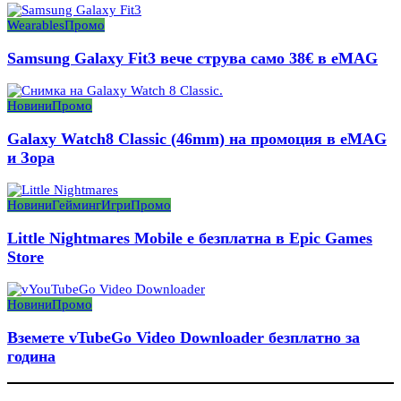
Wearables
Промо
Samsung Galaxy Fit3 вече струва само 38€ в eMAG
Новини
Промо
Galaxy Watch8 Classic (46mm) на промоция в eMAG
и Зора
Новини
Гейминг
Игри
Промо
Little Nightmares Mobile е безплатна в Epic Games
Store
Новини
Промо
Вземете vTubeGo Video Downloader безплатно за
година