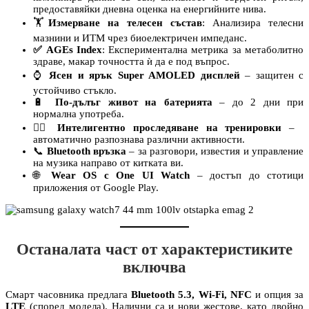
предоставяйки дневна оценка на енергийните нива.
🏋️
Измерване на телесен състав
: Анализира телесни
мазнини и ИТМ чрез биоелектричен импеданс.
✅ AGEs Index
: Експериментална метрика за метаболитно
здраве, макар точността ѝ да е под въпрос.
⌚
Ясен и ярък Super AMOLED дисплей
– защитен с
устойчиво стъкло.
🔋
По-дълъг живот на батерията
– до 2 дни при
нормална употреба.
🏃‍♂️
Интелигентно проследяване на тренировки
–
автоматично разпознава различни активности.
📞
Bluetooth връзка
– за разговори, известия и управление
на музика направо от китката ви.
🌐
Wear OS с One UI Watch
– достъп до стотици
приложения от Google Play.
Останалата част от характеристиките
включва
Смарт часовника предлага
Bluetooth 5.3, Wi-Fi, NFC
и опция за
LTE
(според модела). Налични са и нови жестове, като двойно