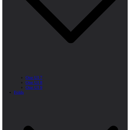
One UI 7
One UI 8
One UI 9
Folds