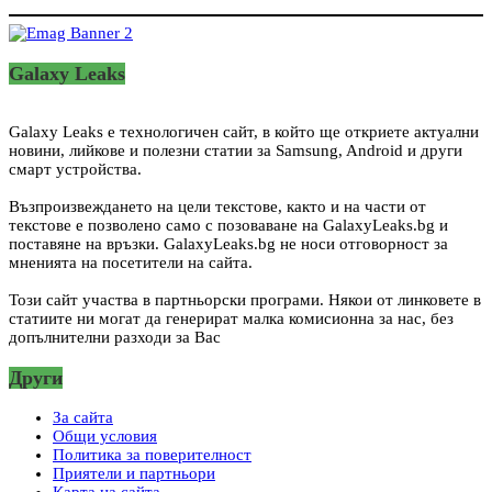
Galaxy Leaks
Galaxy Leaks е технологичен сайт, в който ще откриете актуални
новини, лийкове и полезни статии за Samsung, Android и други
смарт устройства.
Възпроизвеждането на цели текстове, както и на части от
текстове е позволено само с позоваване на GalaxyLeaks.bg и
поставяне на връзки. GalaxyLeaks.bg не носи отговорност за
мненията на посетители на сайта.
Този сайт участва в партньорски програми. Някои от линковете в
статиите ни могат да генерират малка комисионна за нас, без
допълнителни разходи за Вас
Други
За сайта
Общи условия
Политика за поверителност
Приятели и партньори