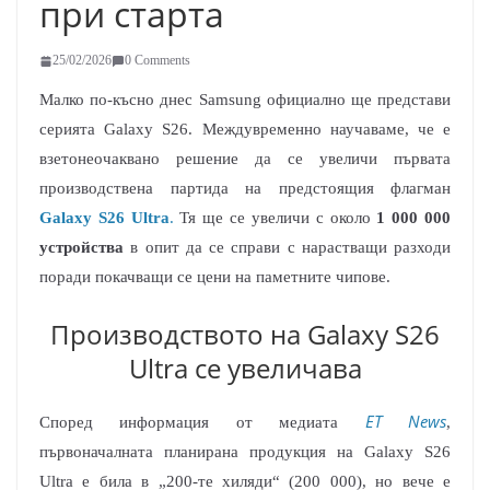
при старта
25/02/2026
0 Comments
Малко по-късно днес Samsung официално ще представи
серията Galaxy S26. Междувременно научаваме, че е
взетонеочакванo решение да се увеличи първата
производствена партида на предстоящия флагман
Galaxy S26 Ultra
.
Тя ще се увеличи с около
1 000 000
устройства
в опит да се справи с нарастващи разходи
поради покачващи се цени на паметните чипове.
Производството на Galaxy S26
Ultra се увеличава
ET News
Според информация от медиата
,
първоначалната планирана продукция на Galaxy S26
Ultra е била в „200-те хиляди“ (200 000), но вече е