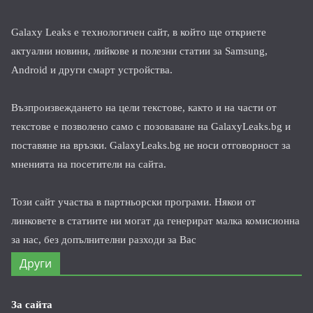
Galaxy Leaks е технологичен сайт, в който ще откриете
актуални новини, лийкове и полезни статии за Samsung,
Android и други смарт устройства.
Възпроизвеждането на цели текстове, както и на части от
текстове е позволено само с позоваване на GalaxyLeaks.bg и
поставяне на връзки. GalaxyLeaks.bg не носи отговорност за
мненията на посетители на сайта.
Този сайт участва в партньорски програми. Някои от
линковете в статиите ни могат да генерират малка комисионна
за нас, без допълнителни разходи за Вас
Други
За сайта