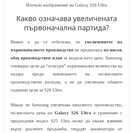
Изтекло изображение на Galaxy S26 Ultra
Какво означава увеличената
първоначална партида?
Важно е да се отбележи, че
увеличението на
първоначалното производство
не предполага
по-висок
общ производствен план
за модела като цяло. Samsung
очевидно цели да “осигури” първоначални количества на
пазара преди навлизането на по-високите
производствени разходи, а не да увеличава общите
годишни цели за S26 Ultra.
Макар че Samsung увеличава началното производство,
по-високата цена на
Galaxy S26 Ultra
в сравнение с
предходния модел S25 Ultra може да окаже влияние
върху реалните продажби, твърдят анализатори от