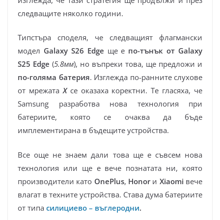
следващите няколко години.
Типстъра споделя, че следващият флагмански
модел
Galaxy S26 Edge
ще е
по-тънък от Galaxy
S25 Edge
(
5.8мм
), но въпреки това, ще предложи и
по-голяма батерия
. Изглежда по-ранните слухове
от мрежата
X
се оказаха коректни. Те гласяха, че
Samsung разработва нова технология при
батериите, която се очаква да бъде
имплементирана в бъдещите устройства.
Все още не знаем дали това ще е съвсем нова
технология или ще е вече познатата ни, която
производители като
OnePlus
,
Honor
и
Xiaomi
вече
влагат в техните устройства. Става дума батериите
от типа
силициево – въглеродни
.