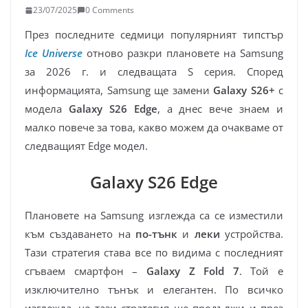
23/07/2025
0 Comments
През последните седмици популярният типстър
Ice Universe
отново разкри плановете на Samsung
за 2026 г. и следващата S серия. Според
информацията, Samsung ще замени
Galaxy S26+
с
модела
Galaxy S26 Edge
, а днес вече знаем и
малко повече за това, какво можем да очакваме от
следващият Edge модел.
Galaxy S26 Edge
Плановете на Samsung изглежда са се изместили
към създаването на
по-тънк
и
леки
устройства.
Тази стратегия става все по видима с последният
сгъваем смартфон –
Galaxy Z Fold 7
. Той е
изключително тънък и елегантен. По всичко
изглежда, че тази стратегия ще продължи и през