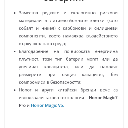
Замества редките и екологично рискови
материали в литиево-йонните клетки (като
кобалт и никел) с карбонови и силициеви
компоненти, което намалява въздействието
върху околната среда;
Благодарение на по‑високата енергийна
плътност, този тип батерии могат или да
увеличат капацитета, или да намалят
размерите при същия капацитет, без
компромиси в безопасността;
Honor и други китайски бренди вече са
използвали такава технология –
Honor Magic7
Pro
и
Honor Magic V5.