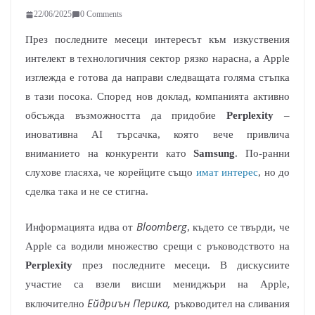
22/06/2025
0 Comments
През последните месеци интересът към изкуствения
интелект в технологичния сектор рязко нарасна, а Apple
изглежда е готова да направи следващата голяма стъпка
в тази посока. Според нов доклад, компанията активно
обсъжда възможността да придобие
Perplexity
–
иновативна AI търсачка, която вече привлича
вниманието на конкуренти като
Samsung
. По-ранни
слухове гласяха, че корейците също
имат интерес
, но до
сделка така и не се стигна.
Bloomberg
Информацията идва от
, където се твърди, че
Apple са водили множество срещи с ръководството на
Perplexity
през последните месеци. В дискусиите
участие са взели висши мениджъри на Apple,
Ейдриън Перика,
включително
ръководител на сливания