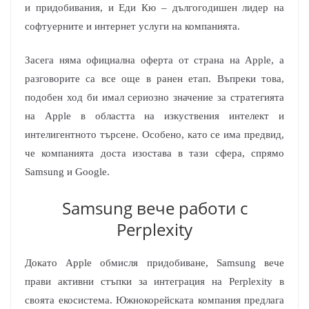
и придобивания, и Еди Кю – дългогодишен лидер на
софтуерните и интернет услуги на компанията.
Засега няма официална оферта от страна на Apple, а
разговорите са все още в ранен етап. Въпреки това,
подобен ход би имал сериозно значение за стратегията
на Apple в областта на изкуствения интелект и
интелигентното търсене. Особено, като се има предвид,
че компанията доста изостава в тази сфера, спрямо
Samsung и Google.
Samsung вече работи с
Perplexity
Докато Apple обмисля придобиване, Samsung вече
прави активни стъпки за интеграция на Perplexity в
своята екосистема. Южнокорейската компания предлага