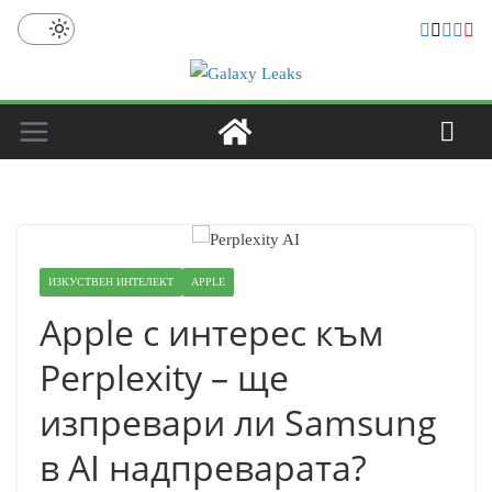
Skip
to
content
ИЗКУСТВЕН ИНТЕЛЕКТ
APPLE
Apple с интерес към
Perplexity – ще
изпревари ли Samsung
в AI надпреварата?