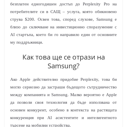
безплатен едногодишен достъп до Perplexity Pro на
потребителите си в САЩ – услуга, която обикновено
струва $200. Освен това, според слухове, Samsung е
близо до сключване на инвестиционно споразумение с
AI стартъпа, което би го направило един от основните
му поддръжници.
Как това ще се отрази на
Samsung?
Ако Apple действително придобие Perplexity, това би
могло сериозно да застраши бъдещото сътрудничество
между компанията и Samsung. Малко вероятно е Apple
да позволи своя технология да бъде използвана от
основен конкурент, особено в контекста на растящата
конкуренция при AI асистентите и интелигентното
търсене на мобилни устройства.