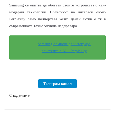
Samsung се опитва да обогати своите устройства с най-
модерни технологии. Сблъсъкът на интереси около
Perplexity само подчертава колко ценен актив е тя в
съвременната технологична надпревара.
Samsung обмисля да интегрира
асистента с AI – Perplexity
Телеграм канал
Споделяне: