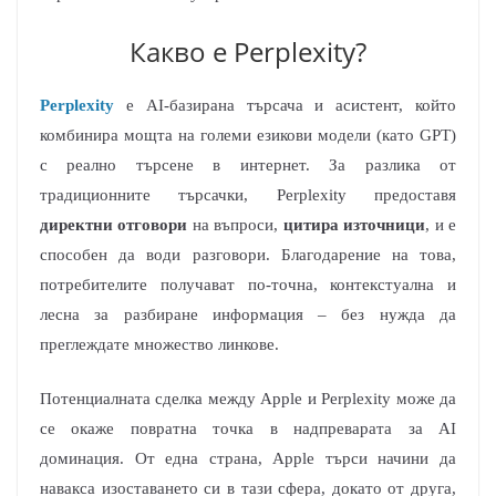
Какво е Perplexity?
Perplexity
е AI-базиранa търсачa и асистент, който
комбинира мощта на големи езикови модели (като GPT)
с реално търсене в интернет. За разлика от
традиционните търсачки, Perplexity предоставя
директни отговори
на въпроси,
цитира източници
, и е
способен да води разговори. Благодарение на това,
потребителите получават по-точна, контекстуална и
лесна за разбиране информация – без нужда да
преглеждате множество линкове.
Потенциалната сделка между Apple и Perplexity може да
се окаже повратна точка в надпреварата за AI
доминация. От една страна, Apple търси начини да
навакса изоставането си в тази сфера, докато от друга,