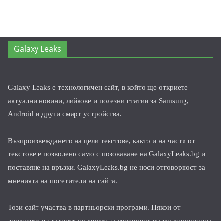
Galaxy Leaks
Galaxy Leaks е технологичен сайт, в който ще откриете
актуални новини, лийкове и полезни статии за Samsung,
Android и други смарт устройства.
Възпроизвеждането на цели текстове, както и на части от
текстове е позволено само с позоваване на GalaxyLeaks.bg и
поставяне на връзки. GalaxyLeaks.bg не носи отговорност за
мненията на посетители на сайта.
Този сайт участва в партньорски програми. Някои от
линковете в статиите ни могат да генерират малка комисионна