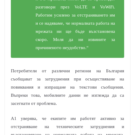
разговори през VoLTE и VoWiFi.
Работим усилено за отстраняването им
и се надяваме, че нормалната работа на
мрежата ни ще бъде възстановена
скоро. Моля да ни извините за
причиненото неудобство.“
Потребители от различни региони на България
съобщават за затруднения при осъществяване на
повиквания и изпращане на текстови съобщения.
Въпреки това, мобилните данни не изглежда да са
засегнати от проблема.
A1 уверява, че екипите им работят активно за
отстраняване на техническите затруднения и
възстановяване на нормалната работа на мрежата.