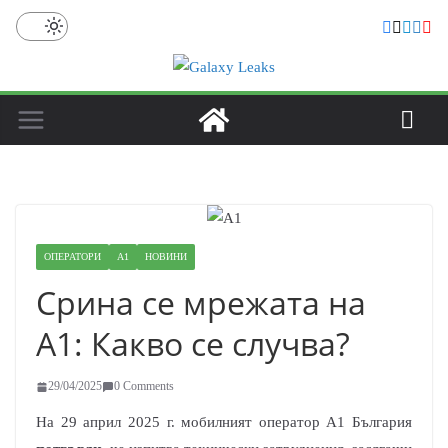
Skip
to
content
ОПЕРАТОРИ
A1
НОВИНИ
Срина се мрежата на
A1: Какво се случва?
29/04/2025
0 Comments
На 29 април 2025 г. мобилният оператор A1 България