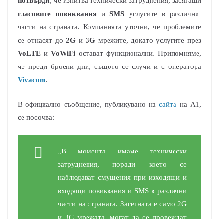
потвърди
, че изпитва технически затруднения, засягащи
гласовите повиквания
и
SMS
услугите в различни
части на страната. Компанията уточни, че проблемите
се отнасят до
2G
и
3G
мрежите, докато услугите през
VoLTE
и
VoWiFi
остават функционални. Припомняме,
че преди броени дни, същото се случи и с оператора
Vivacom
.
В официално съобщение, публикувано на
сайта
на A1,
се посочва:
„В момента имаме технически
затруднения, поради което се
наблюдават смущения при изходящи и
входящи повиквания и SMS в различни
части на страната. Засегната е само 2G
и 3G мрежата, могат да се провеждат