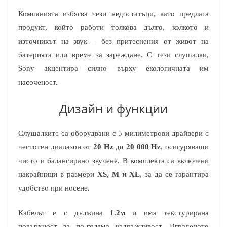
Компанията избягва тези недостатъци, като предлага
продукт, който работи толкова дълго, колкото и
източникът на звук – без притеснения от живот на
батерията или време за зареждане. С тези слушалки,
Sony акцентира силно върху екологичната им
насоченост.
Дизайн и функции
Слушалките са оборудвани с 5-милиметрови драйвери с
честотен диапазон от
20 Hz до 20 000 Hz
, осигуряващи
чисто и балансирано звучене. В комплекта са включени
накрайници в размери
XS, M и XL
, за да се гарантира
удобство при носене.
Кабелът е с дължина
1.2м
и има текстурирана
повърхност за по-голяма издръжливост. Вграденото