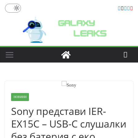
Skip
to
content
НОВИНИ
Sony представи IER-
EX15C – USB-C слушалки
без батерия с еко