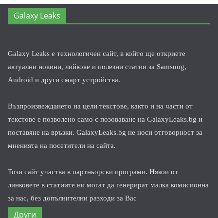
Galaxy Leaks
Galaxy Leaks е технологичен сайт, в който ще откриете
актуални новини, лийкове и полезни статии за Samsung,
Android и други смарт устройства.
Възпроизвеждането на цели текстове, както и на части от
текстове е позволено само с позоваване на GalaxyLeaks.bg и
поставяне на връзки. GalaxyLeaks.bg не носи отговорност за
мненията на посетители на сайта.
Този сайт участва в партньорски програми. Някои от
линковете в статиите ни могат да генерират малка комисионна
за нас, без допълнителни разходи за Вас
Други