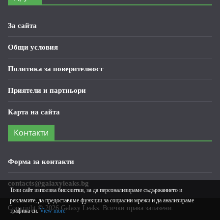
За сайта
Общи условия
Политика за поверителност
Приятели и партньори
Карта на сайта
Контакти
Форма за контакти
contacts@galaxyleaks.bg
Този сайт използва бисквитки, за да персонализираме съдържанието и
рекламите, да предоставяме функции за социални мрежи и да анализираме
Copyright © 2026
Galaxy Leaks
. Всички права запазени.
трафика си.
View more