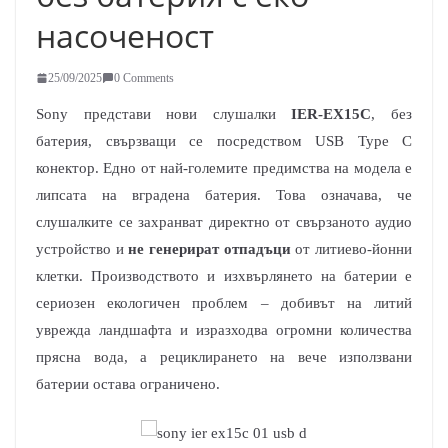
насоченост
25/09/2025
0 Comments
Sony представи нови слушалки
IER-EX15C
, без
батерия, свързващи се посредством USB Type C
конектор. Едно от най-големите предимства на модела е
липсата на вградена батерия. Това означава, че
слушалките се захранват директно от свързаното аудио
устройство и
не генерират отпадъци
от литиево-йонни
клетки. Производството и изхвърлянето на батерии е
сериозен екологичен проблем – добивът на литий
уврежда ландшафта и изразходва огромни количества
прясна вода, а рециклирането на вече използвани
батерии остава ограничено.