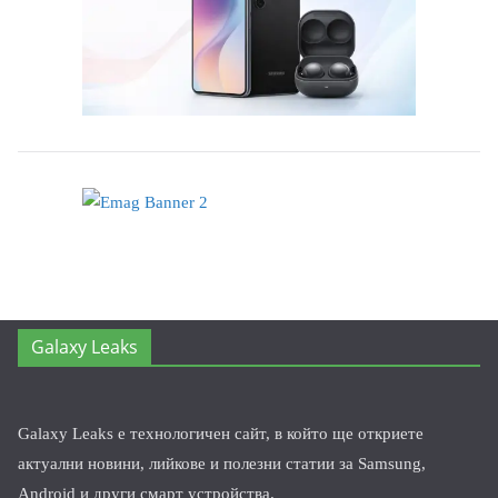
Galaxy Leaks
Galaxy Leaks е технологичен сайт, в който ще откриете
актуални новини, лийкове и полезни статии за Samsung,
Android и други смарт устройства.