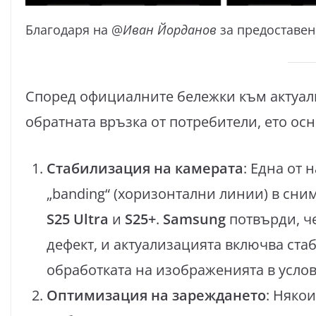
Благодаря на @
Иван Йорданов
за предоставен
Според официалните бележки към актуал
обратната връзка от потребители, ето ос
Стабилизация на камерата
: Една от
„banding“ (хоризонтални линии) в сн
S25 Ultra
и
S25+
.
Samsung
потвърди, ч
дефект, и актуализацията включва ст
обработката на изображенията в услов
Оптимизация на зареждането
: Няко