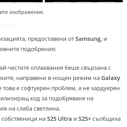
ите изображения.
изацията, предоставени от
Samsung
, и
новните подобрения:
 най-честите оплаквания беше свързана с
имките, направени в нощен режим на
Galaxy
е това е софтуерен проблем, а не хардуерен
абилизиращ код за подобряване на
ия на слаба светлина.
и собственици на
S25 Ultra
и
S25+
съобщиха