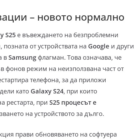
зации – новото нормално
y S25
е въвеждането на безпроблемни
я, позната от устройствата на
Google
и други
а в
Samsung
флагман. Това означава, че
ъв фонов режим на неизползвана част от
рестартира телефона, за да приложи
дели като
Galaxy S24
, при които
а рестарта, при
S25 процесът е
зването на устройството за дълго.
нкция прави обновяването на софтуера