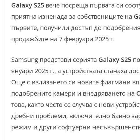
Galaxy S25
вече посреща първата си софт
приятна изненада за собствениците на
G
първите, получили достъп до подобрения
продажбите на 7 февруари 2025 г.
Samsung представи серията
Galaxy S25
по
януари 2025 г., а устройствата станаха до
Още с излизането си новите флагмани в
подобрените камери и внедряването на
O
това, както често се случва с нови устро
дребни проблеми, включително бавно за
режим и други софтуерни несъвършенств