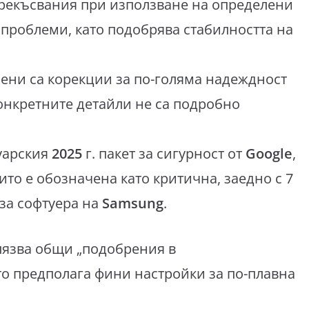
прекъсвания при използване на определени
 проблеми, като подобрява стабилността на
чени са корекции за по-голяма надеждност
онкретните детайли не са подробно
руарския
2025
г. пакет за сигурност от
Google
,
ито е обозначена като критична, заедно с 7
за софтуера на
Samsung
.
лязва общи „подобрения в
то предполага фини настройки за по-плавна