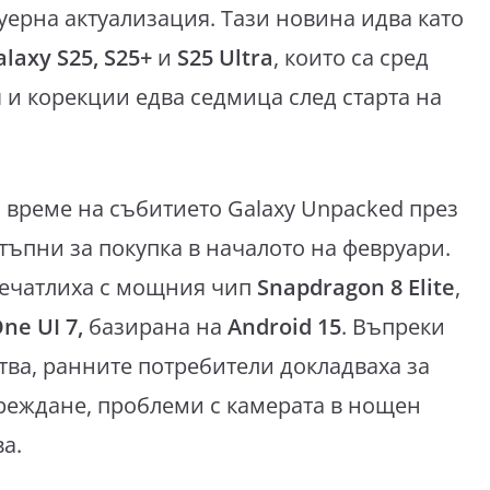
уерна актуализация. Тази новина идва като
alaxy S25, S25+
и
S25 Ultra
, които са сред
 и корекции едва седмица след старта на
 време на събитието Galaxy Unpacked през
стъпни за покупка в началото на февруари.
печатлиха с мощния чип
Snapdragon 8 Elite
,
ne UI 7,
базирана на
Android 15
. Въпреки
йства, ранните потребители докладваха за
реждане, проблеми с камерата в нощен
а.