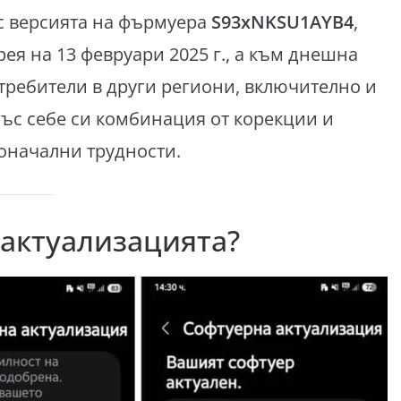
с версията на фърмуера
S93xNKSU1AYB4
,
ея на 13 февруари 2025 г., а към днешна
потребители в други региони, включително и
със себе си комбинация от корекции и
оначални трудности.
 актуализацията?