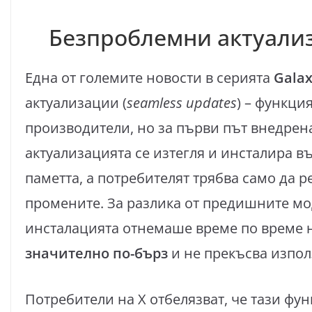
Безпроблемни актуали
Една от големите новости в серията
Galax
актуализации (
seamless updates
) – функци
производители, но за първи път внедрен
актуализацията се изтегля и инсталира в
паметта, а потребителят трябва само да 
промените. За разлика от предишните мо
инсталацията отнемаше време по време н
значително по-бърз
и не прекъсва изпол
Потребители на X отбелязват, че тази фу