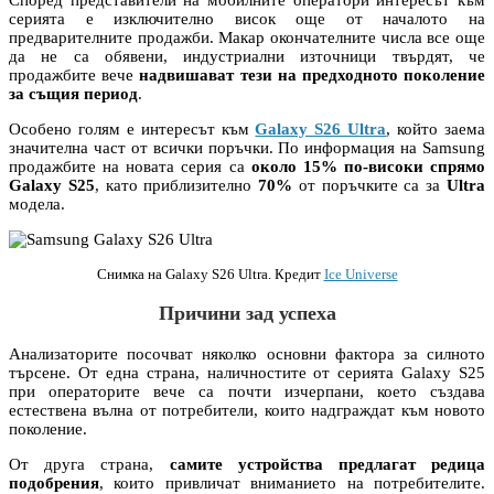
серията е изключително висок още от началото на
предварителните продажби. Макар окончателните числа все още
да не са обявени, индустриални източници твърдят, че
продажбите вече
надвишават тези на предходното поколение
за същия период
.
Особено голям е интересът към
Galaxy S26 Ultra
, който заема
значителна част от всички поръчки. По информация на Samsung
продажбите на новата серия са
около 15% по-високи спрямо
Galaxy S25
, като приблизително
70%
от поръчките са за
Ultra
модела.
Снимка на Galaxy S26 Ultra. Кредит
Ice Universe
Причини зад успеха
Анализаторите посочват няколко основни фактора за силното
търсене. От една страна, наличностите от серията Galaxy S25
при операторите вече са почти изчерпани, което създава
естествена вълна от потребители, които надграждат към новото
поколение.
От друга страна,
самите устройства предлагат редица
подобрения
, които привличат вниманието на потребителите.