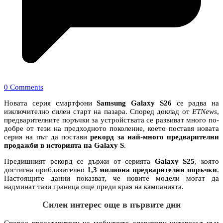
0 Comments
Новата серия смартфони
Samsung Galaxy S26
се радва на
изключително силен старт на пазара. Според доклад от
ETNews
,
предварителните поръчки за устройствата се развиват много по-
добре от тези на предходното поколение, което поставя новата
серия на път да постави
рекорд за най-много предварителни
продажби в историята на Galaxy S
.
Предишният рекорд се държи от серията
Galaxy S25
, която
достигна приблизително
1,3 милиона предварителни поръчки
.
Настоящите данни показват, че новите модели могат да
надминат тази граница още преди края на кампанията.
Силен интерес още в първите дни
Според представители на мобилните оператори интересът към