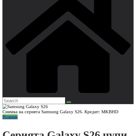
Снимка на серията Samsung Galaxy S26. Кредит: MKBHD
Новини
Серията Galaxy S26 чупи