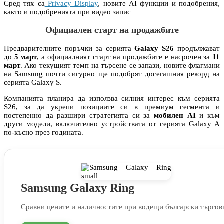
Сред тях са
Privacy Display
, новите AI функции и подобрения,
както и подобренията при видео запис
Официален старт на продажбите
Предварителните поръчки за серията
Galaxy S26
продължават
до
5 март
, а официалният старт на продажбите е насрочен за
11
март
. Ако текущият темп на търсене се запази, новите флагмани
на Samsung почти сигурно ще подобрят досегашния рекорд на
серията Galaxy S.
Компанията планира да използва силния интерес към серията
S26, за да укрепи позициите си в премиум сегмента и
постепенно да разшири стратегията си за
мобилен AI
и към
други модели, включително устройствата от серията Galaxy A
по-късно през годината.
Samsung Galaxy Ring
Сравни цените и наличностите при водещи български търгов