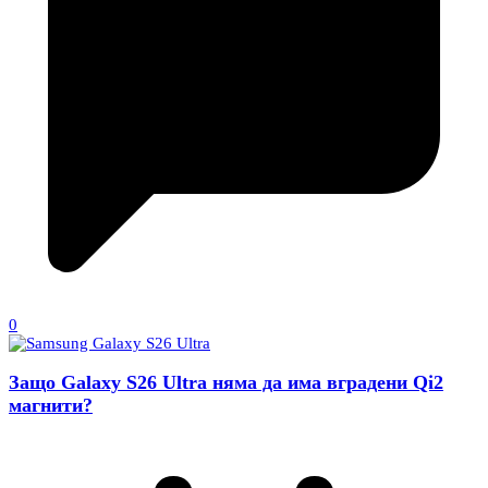
0
Защо Galaxy S26 Ultra няма да има вградени Qi2
магнити?