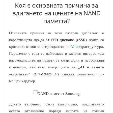
Коя е основната причина за
вдигането на цените на NAND
паметта?
Основната причина за този пазарен дисбаланс е
нарастващата нужда от
SSD дискове (eSSD)
, които са
критично важни за изграждането на
AI
инфраструктура.
Паралелно с това се наблюдава и засилен интерес към
висококапацитетни памети за смартфони и персонални
компютри, тъй като концепцията за
„AI в самото
On-device AI
устройство“ (
)
изисква значително по-
мощен хардуер.
Докато търсенето расте главоломно, предлагането
остава ограничено поради липсата на големи