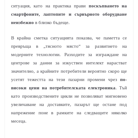
ситуация, като на практика прави
поскъпването на
смартфоните, лаптопите и сървърното оборудване
неизбежно
в близко бъдеще.
В крайна сметка ситуацията показва, че паметта се
превръща в „тясното място“ за развитието на
модерните технологии. Разходите за изграждане на
центрове за данни за изкуствен интелект нарастват
значително, а крайните потребители вероятно скоро ще
усетят тежестта на тези пазарни промени чрез
по-
високи цени на потребителската електроника
. Тъй
като производствените цикли не позволяват мигновено
увеличаване на доставките, пазарът ще остане под
напрежение поне в рамките на следващите няколко
месеца.