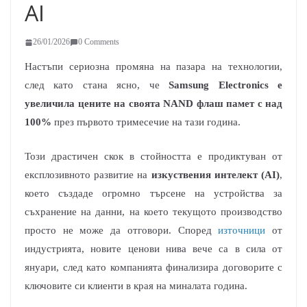
AI
26/01/2026
0 Comments
Настъпи сериозна промяна на пазара на технологии,
след като стана ясно, че
Samsung Electronics е
увеличила цените на своята NAND флаш памет с над
100%
през първото тримесечие на тази година.
Този драстичен скок в стойността е продиктуван от
експлозивното развитие на
изкуствения интелект (AI)
,
което създаде огромно търсене на устройства за
съхранение на данни, на което текущото производство
просто не може да отговори. Според
източници
от
индустрията, новите ценови нива вече са в сила от
януари, след като компанията финализира договорите с
ключовите си клиенти в края на миналата година.