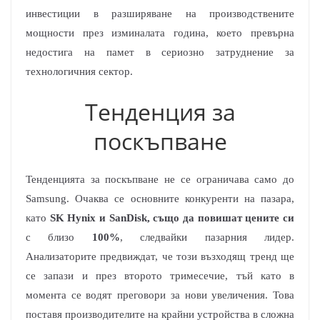
инвестиции в разширяване на производствените
мощности през изминалата година, което превърна
недостига на памет в сериозно затруднение за
технологичния сектор.
Тенденция за
поскъпване
Тенденцията за поскъпване не се ограничава само до
Samsung. Очаква се основните конкуренти на пазара,
като
SK Hynix и SanDisk, също да повишат цените си
с близо
100%
, следвайки пазарния лидер.
Анализаторите предвиждат, че този възходящ тренд ще
се запази и през второто тримесечие, тъй като в
момента се водят преговори за нови увеличения. Това
поставя производителите на крайни устройства в сложна