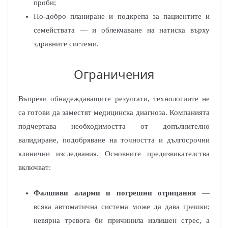
проби;
По-добро планиране и подкрепа за пациентите и
семействата — и облекчаване на натиска върху
здравните системи.
Ограничения
Въпреки обнадеждаващите резултати, технологиите не
са готови да заместят медицинска диагноза. Компанията
подчертава необходимостта от допълнително
валидиране, подобряване на точността и дългосрочни
клинични изследвания. Основните предизвикателства
включват:
Фалшиви аларми и погрешни отрицания
—
всяка автоматична система може да дава грешки;
невярна тревога би причинила излишен стрес, а