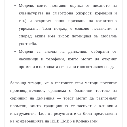
Модели, които поставят оценка от писането на
клавиатурата на смартфона (скорост, корекции и
т.н.) и откриват ранни признаци на когнитивно
увреждане. Този подход е езиково независим и
според екипа има висок потенциал за глобална
употреба.
Модели за анализ на движения, събирани от
часовници и телефони, които могат да открият
промени в походката свързани с когнитивния спад.
Samsung твърди, че в тестовете тези методи постигат
производителност, сравнима с болнични тестове за
скрининг на деменция — тоест могат да разпознаят
промени, които традиционно се засичат с клинични
инструменти. Част от резултатите са били представени
на конференцията на IEEE EMBS в Копенхаген.