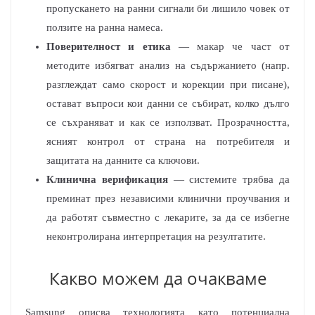
пропускането на ранни сигнали би лишило човек от
ползите на ранна намеса.
Поверителност и етика
— макар че част от
методите избягват анализ на съдържанието (напр.
разглеждат само скорост и корекции при писане),
остават въпроси кои данни се събират, колко дълго
се съхраняват и как се използват. Прозрачността,
ясният контрол от страна на потребителя и
защитата на данните са ключови.
Клинична верификация
— системите трябва да
преминат през независими клинични проучвания и
да работят съвместно с лекарите, за да се избегне
неконтролирана интерпретация на резултатите.
Какво можем да очакваме
Samsung описва технологията като потенциална