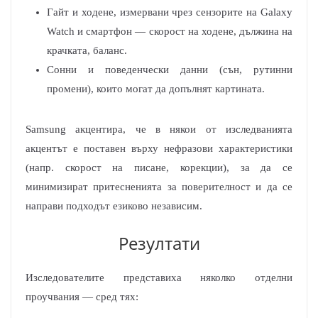
Гайт и ходене, измервани чрез сензорите на Galaxy
Watch и смартфон — скорост на ходене, дължина на
крачката, баланс.
Сонни и поведенчески данни (сън, рутинни
промени), които могат да допълнят картината.
Samsung акцентира, че в някои от изследванията
акцентът е поставен върху нефразови характеристики
(напр. скорост на писане, корекции), за да се
минимизират притесненията за поверителност и да се
направи подходът езиково независим.
Резултати
Изследователите представиха няколко отделни
проучвания — сред тях: