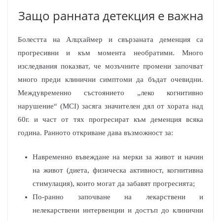
Защо ранната детекция е важна
Болестта на Алцхаймер и свързаната деменция са
прогресивни и към момента необратими. Много
изследвания показват, че мозъчните промени започват
много преди клинични симптоми да бъдат очевидни.
Междувременно състоянието „леко когнитивно
нарушение“ (MCI) засяга значителен дял от хората над
60г. и част от тях прогресират към деменция всяка
година. Ранното откриване дава възможност за:
Навременно въвеждане на мерки за живот и начин
на живот (диета, физическа активност, когнитивна
стимулация), които могат да забавят прогресията;
По-ранно започване на лекарствени и
нелекарствени интервенции и достъп до клинични