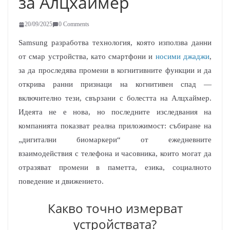
за Алцхаймер
20/09/2025
0 Comments
Samsung разработва технология, която използва данни
от смар устройства, като смартфони и
носими джаджи
,
за да проследява промени в когнитивните функции и да
открива ранни признаци на когнитивен спад —
включително тези, свързани с болестта на Алцхаймер.
Идеята не е нова, но последните изследвания на
компанията показват реална приложимост: събиране на
„дигитални биомаркери“ от ежедневните
взаимодействия с телефона и часовника, които могат да
отразяват промени в паметта, езика, социалното
поведение и движението.
Какво точно измерват
устройствата?