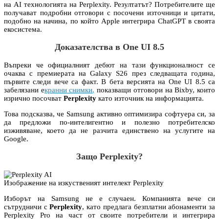
на AI технологията на Perplexity. Резултатът? Потребителите ще
получават подробни отговори с посочени източници и цитати,
подобно на начина, по който Apple интегрира ChatGPT в своята
екосистема.
Доказателства в One UI 8.5
Въпреки че официалният дебют на тази функционалност се
очаква с премиерата на Galaxy S26 през следващата година,
първите следи вече са факт. В бета версията на One UI 8.5 са
забелязани е
кранни снимки,
показващи отговори на Bixby, които
изрично посочват
Perplexity
като източник на информацията.
Това подсказва, че Samsung активно оптимизира софтуера си, за
да предложи по-интелигентно и полезно потребителско
изживяване, което да не разчита единствено на услугите на
Google.
Защо Perplexity?
Изображение на изкуственият интелект Perplexity
Изборът на Samsung не е случаен. Компанията вече си
сътрудничи с
Perplexity
, като предлага безплатни абонаменти за
Perplexity Pro на част от своите потребители и интегрира