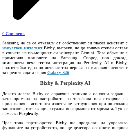
0 Comments
Samsung не са се отказали от собственият си гласов асистент с
изкуствен интелект
Bixby, въпреки, че до голяма степен оставя
в сянката на по-мощният си конкурент Gemini. Това обаче не е
променило плановете на Samsung. Според нов доклад,
компанията вече тества интеграция на Perplexity AI в Bixby,
подготвяйки една по-интелигетна версия на гласовият асистент
за предстоящата серия
Galaxy S26
.
Bixby & Perplexity AI
Докато досега Bixby се справяше отлично с основни задачи –
като промяна на настройките на телефона или отваряне на
приложения – асистента изпитваше затруднения при по-сложни
запитвания, изискващи актуална информация от мрежата. Тук се
намесва
Perplexity
.
Чрез това партньорство Bixby ще продължи да управлява
функциите на устройството, но ще делегира сложните въпроси