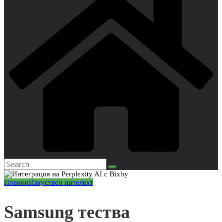
Новини
Изкуствен интелект
Samsung тества