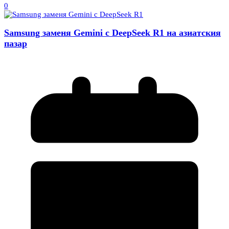
0
Samsung заменя Gemini с DeepSeek R1 на азиатския
пазар