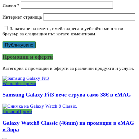
Имейл
*
Интернет страница
Запазване на името, имейл адреса и уебсайта ми в този
браузър за следващия път когато коментирам.
Промоции и оферти
Категория с промоции и оферти за различни продукти и услуги.
Wearables
Промо
Samsung Galaxy Fit3 вече струва само 38€ в eMAG
Новини
Промо
Galaxy Watch8 Classic (46mm) на промоция в eMAG
и Зора