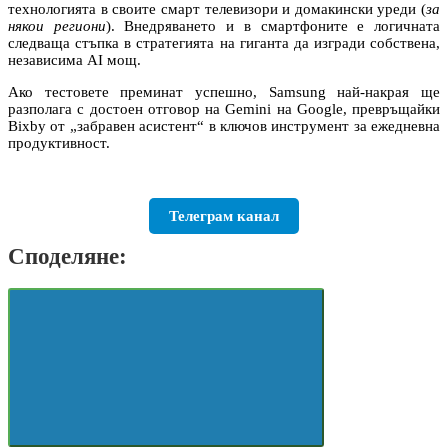
технологията в своите смарт телевизори и домакински уреди (
за
някои региони
). Внедряването и в смартфоните е логичната
следваща стъпка в стратегията на гиганта да изгради собствена,
независима AI мощ.
Ако тестовете преминат успешно, Samsung най-накрая ще
разполага с достоен отговор на Gemini на Google, превръщайки
Bixby от „забравен асистент“ в ключов инструмент за ежедневна
продуктивност.
Телеграм канал
Споделяне: