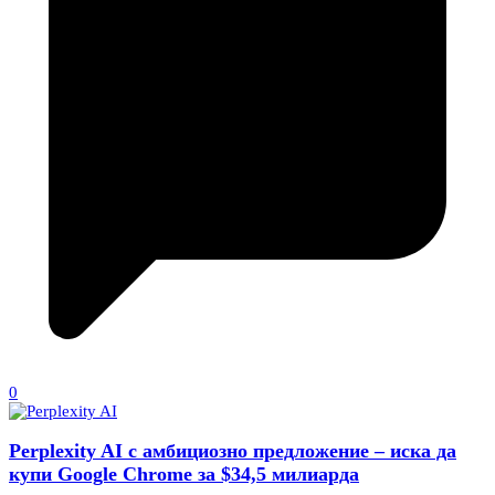
0
Perplexity AI с амбициозно предложение – иска да
купи Google Chrome за $34,5 милиарда