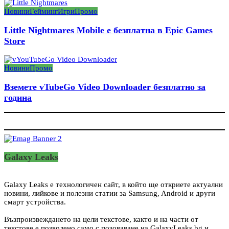
Новини
Гейминг
Игри
Промо
Little Nightmares Mobile е безплатна в Epic Games
Store
Новини
Промо
Вземете vTubeGo Video Downloader безплатно за
година
Galaxy Leaks
Galaxy Leaks е технологичен сайт, в който ще откриете актуални
новини, лийкове и полезни статии за Samsung, Android и други
смарт устройства.
Възпроизвеждането на цели текстове, както и на части от
текстове е позволено само с позоваване на GalaxyLeaks.bg и