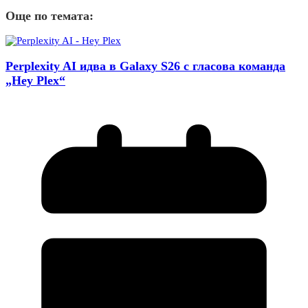
Още по темата:
Perplexity AI идва в Galaxy S26 с гласова команда
„Hey Plex“