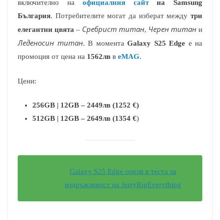
включително на
официалния сайт
на Samsung
България
. Потребителите могат да изберат между
три
Сребрист титан
Черен титан
елегантни цвята
–
,
и
Леденосин титан
. В момента
Galaxy S25 Edge
е на
промоция от цена на
1562лв
в
eMAG
.
Цени:
256GB | 12GB – 2449лв (1252 €)
512GB | 12GB – 2649лв (1354 €
)
Galaxy S25 Edge оцеля в теста за
издръжливост на JerryRigEverything