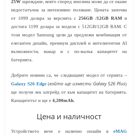
25W
зареждане, която според мнозина може да се окаже
недостатъчна за интензивно ползване. Цената започва
от 1099 долара за версията с
256GB /12GB RAM
и
достига 1199 долара за модела с 512GB/12GB RAM. С
този модел Samsung цели да предложи комбинация от
елегантен дизайн, премиум дисплей и интелигентни AI
възможности, макар и с по-малък капацитет на
батерията.
Добрите новини са, че следващият модел от серията –
който ще измести Galaxy S26 Plus
Galaxy S26 Edge
(
)
ще получи лек ъпгрейд от към капацитет на батерията.
Капацитетът и ще е
4,200mAh.
Цена и наличност
Устройството вече е налично онлайн в
eMAG