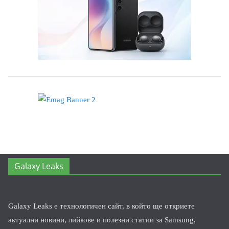
Galaxy Leaks
Galaxy Leaks е технологичен сайт, в който ще откриете
актуални новини, лийкове и полезни статии за Samsung,