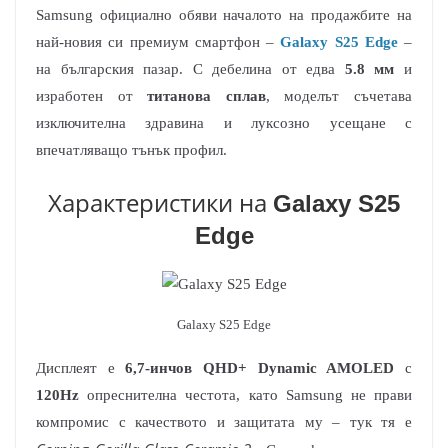
Samsung официално обяви началото на продажбите на
най-новия си премиум смартфон –
Galaxy S25 Edge
–
на българския пазар. С дебелина от едва
5.8 мм
и
изработен от
титанова сплав
, моделът съчетава
изключителна здравина и луксозно усещане с
впечатляващо тънък профил.
Характеристики на
Galaxy S25
Edge
Galaxy S25 Edge
Дисплеят е
6,7-инчов QHD+ Dynamic AMOLED
с
120Hz
опреснителна честота, като Samsung не прави
компромис с качеството и защитата му – тук тя е