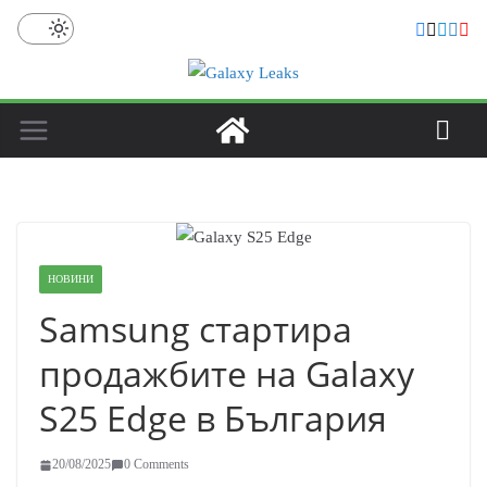
Skip
to
content
НОВИНИ
Samsung стартира
продажбите на Galaxy
S25 Edge в България
20/08/2025
0 Comments