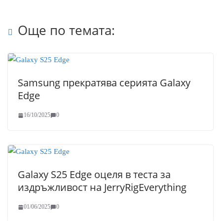
Още по темата:
Samsung прекратява серията Galaxy
Edge
16/10/2025
0
Galaxy S25 Edge оцеля в теста за
издръжливост на JerryRigEverything
01/06/2025
0