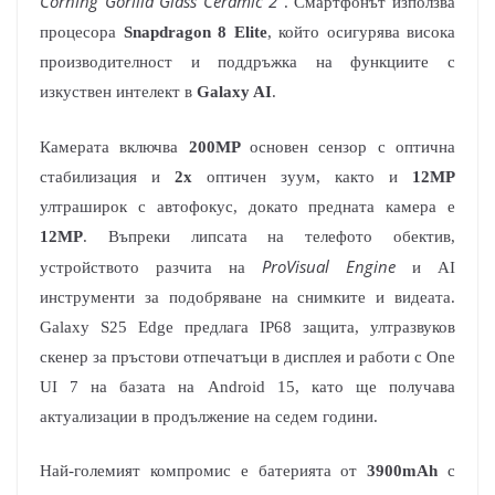
Corning Gorilla Glass Ceramic 2
. Смартфонът използва
процесора
Snapdragon 8 Elite
, който осигурява висока
производителност и поддръжка на функциите с
изкуствен интелект в
Galaxy AI
.
Камерата включва
200MP
основен сензор с оптична
стабилизация и
2x
оптичен зуум, както и
12MP
ултраширок с автофокус, докато предната камера е
12MP
. Въпреки липсата на телефото обектив,
ProVisual Engine
устройството разчита на
и AI
инструменти за подобряване на снимките и видеата.
Galaxy S25 Edge предлага IP68 защита, ултразвуков
скенер за пръстови отпечатъци в дисплея и работи с One
UI 7 на базата на Android 15, като ще получава
актуализации в продължение на седем години.
Най-големият компромис е батерията от
3900mAh
с