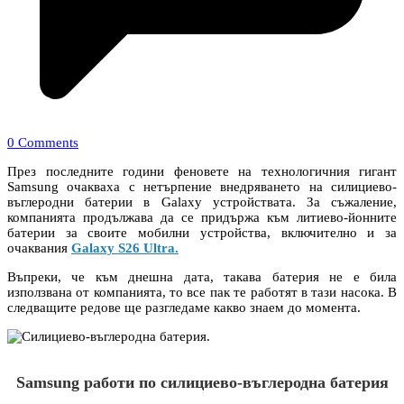
0 Comments
През последните години феновете на технологичния гигант
Samsung очакваха с нетърпение внедряването на силициево-
въглеродни батерии в Galaxy устройствата. За съжаление,
компанията продължава да се придържа към литиево-йонните
батерии за своите мобилни устройства, включително и за
очаквания
Galaxy S26 Ultra.
Въпреки, че към днешна дата, такава батерия не е била
използвана от компанията, то все пак те работят в тази насока. В
следващите редове ще разгледаме какво знаем до момента.
Samsung работи по силициево-въглеродна батерия