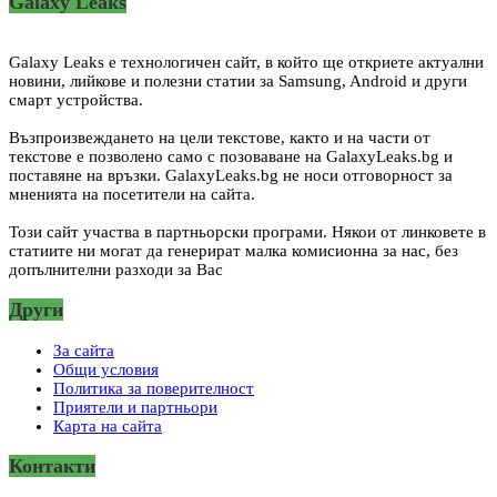
Galaxy Leaks
Galaxy Leaks е технологичен сайт, в който ще откриете актуални
новини, лийкове и полезни статии за Samsung, Android и други
смарт устройства.
Възпроизвеждането на цели текстове, както и на части от
текстове е позволено само с позоваване на GalaxyLeaks.bg и
поставяне на връзки. GalaxyLeaks.bg не носи отговорност за
мненията на посетители на сайта.
Този сайт участва в партньорски програми. Някои от линковете в
статиите ни могат да генерират малка комисионна за нас, без
допълнителни разходи за Вас
Други
За сайта
Общи условия
Политика за поверителност
Приятели и партньори
Карта на сайта
Контакти