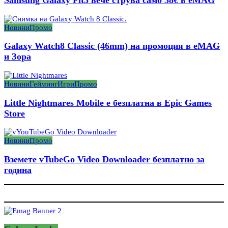
Samsung Galaxy Fit3 вече струва само 38€ в eMAG
Новини
Промо
Galaxy Watch8 Classic (46mm) на промоция в eMAG
и Зора
Новини
Гейминг
Игри
Промо
Little Nightmares Mobile е безплатна в Epic Games
Store
Новини
Промо
Вземете vTubeGo Video Downloader безплатно за
година