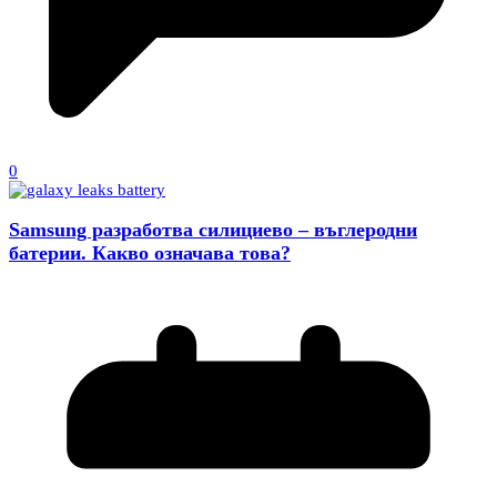
0
Samsung разработва силициево – въглеродни
батерии. Какво означава това?