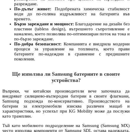
разреждане.
По-дълъг живот:
Подобрената химическа стабилност
води до по-голяма издръжливост на батерията във
времето.
Бързо зареждане и мощност:
Благодарение на дизайн без
пластини (tabless design), вътрешното съпротивление е
намалено, което позволява по-оптимизиран поток на тока и
по-бързо зареждане.
По-добра безопасност:
Компанията е внедрила модерни
процеси за управление на топлината, което прави
батериите по-надеждни в сравнение с предишните
поколения.
Ще използва ли Samsung батериите в своите
устройства?
Въпреки, че китайски производители вече започнаха да
внедряват силициево-въглеродни батерии в своите флагмани,
Samsung подхожда по-консервативно. Производството на
батерии за електромобили изисква различен мащаб и
характеристики, но успехът при KG Mobility може да послужи
като трамплин.
Тъй като мобилното подразделение на Samsung (Samsung MX)
често използва компоненти от Samsung SDI, остава надеждата,