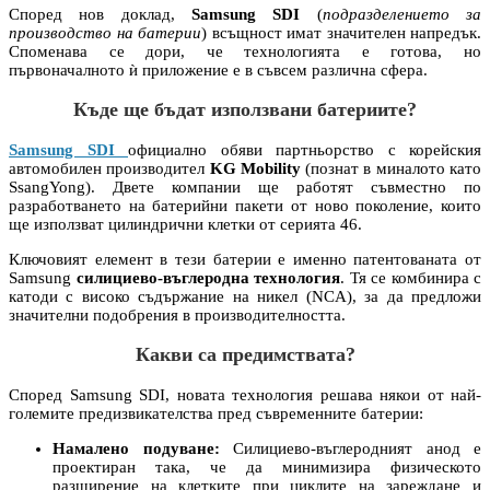
Според нов доклад,
Samsung SDI
(
подразделението за
производство на батерии
) всъщност имат значителен напредък.
Споменава се дори, че технологията е готова, но
първоначалното ѝ приложение е в съвсем различна сфера.
Къде ще бъдат използвани батериите?
Samsung SDI
официално обяви партньорство с корейския
автомобилен производител
KG Mobility
(познат в миналото като
SsangYong). Двете компании ще работят съвместно по
разработването на батерийни пакети от ново поколение, които
ще използват цилиндрични клетки от серията 46.
Ключовият елемент в тези батерии е именно патентованата от
Samsung
силициево-въглеродна технология
. Тя се комбинира с
катоди с високо съдържание на никел (NCA), за да предложи
значителни подобрения в производителността.
Какви са предимствата?
Според Samsung SDI, новата технология решава някои от най-
големите предизвикателства пред съвременните батерии:
Намалено подуване:
Силициево-въглеродният анод е
проектиран така, че да минимизира физическото
разширение на клетките при циклите на зареждане и